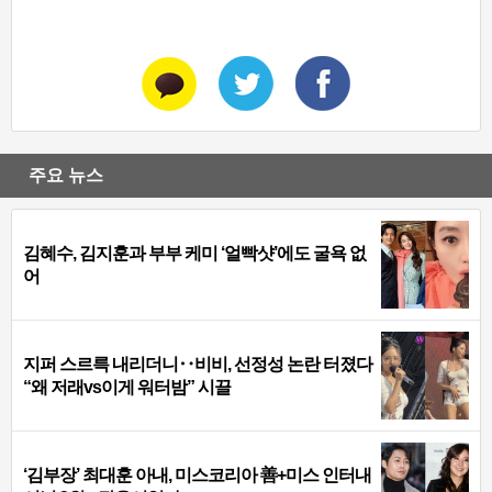
주요 뉴스
김혜수, 김지훈과 부부 케미 ‘얼빡샷’에도 굴욕 없
어
지퍼 스르륵 내리더니‥비비, 선정성 논란 터졌다
“왜 저래vs이게 워터밤” 시끌
‘김부장’ 최대훈 아내, 미스코리아 善+미스 인터내