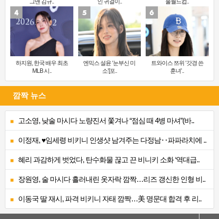
그맨 김규..
인 귀걸이..
울월드컵..
하지원, 한국 배우 최초
엔믹스 설윤 ‘눈부신 미
트와이스 쯔위 ‘갓경 쓴
MLB 시..
소’[포..
훈녀’..
깜짝 뉴스
고소영, 낮술 마시다 노량진서 쫓겨나 “점심 때 4병 마셔”(바..
이정재, ♥임세령 비키니 인생샷 남겨주는 다정남‥파파라치에 ..
혜리 과감하게 벗었다, 탄수화물 끊고 끈 비니키 소화 ‘역대급..
장원영, 술 마시다 흘러내린 옷자락 깜짝…리즈 갱신한 인형 비..
이동국 딸 재시, 파격 비키니 자태 깜짝…美 명문대 합격 후 리..