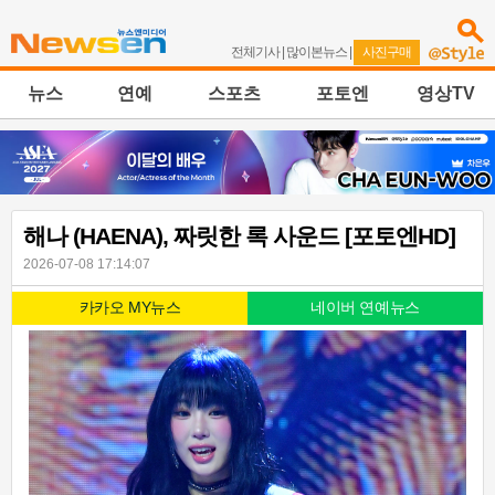
전체기사
|
많이본뉴스
|
사진구매
뉴스
연예
스포츠
포토엔
영상TV
해나 (HAENA), 짜릿한 록 사운드 [포토엔HD]
2026-07-08 17:14:07
카카오 MY뉴스
네이버 연예뉴스