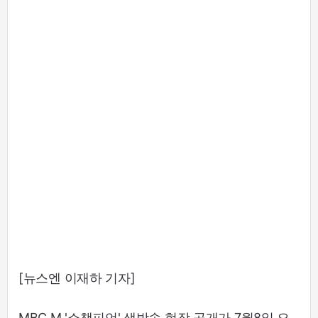
[뉴스엔 이재하 기자]
MBC M '쇼챔피언' 생방송 현장 공개가 7월8일 오