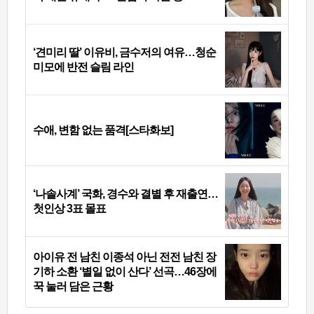
‘견미리 딸’ 이유비, 금수저의 여유…청순
미모에 반전 슬림 라인
수애, 변함 없는 품격[스타화보]
‘나솔사계’ 국화, 경수와 결별 후 재출연…
첫인상 3표 몰표
아이유 전 남친 이종석 아닌 전전 남친 장
기하 소환 ‘별일 없이 산다’ 선곡…46장에
꾹 눌러 담은 근황