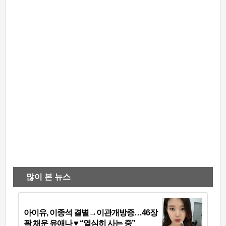
많이 본 뉴스
아이유, 이종석 결별→이관개방증…46장
꽉 채운 유애나 ♥ “열심히 사는 중”