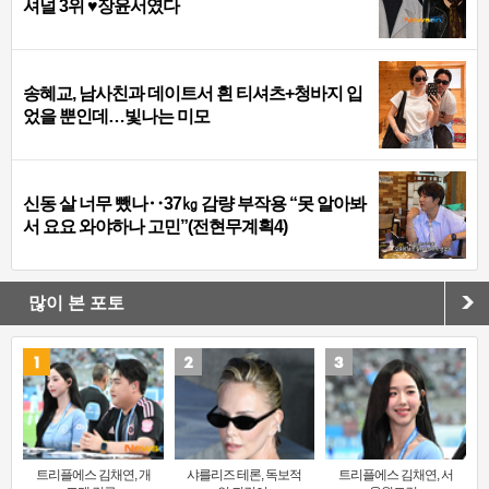
셔널 3위 ♥장윤서였다
송혜교, 남사친과 데이트서 흰 티셔츠+청바지 입
었을 뿐인데…빛나는 미모
신동 살 너무 뺐나‥37㎏ 감량 부작용 “못 알아봐
서 요요 와야하나 고민”(전현무계획4)
많이 본 포토
트리플에스 김채연, 개
샤를리즈 테론, 독보적
트리플에스 김채연, 서