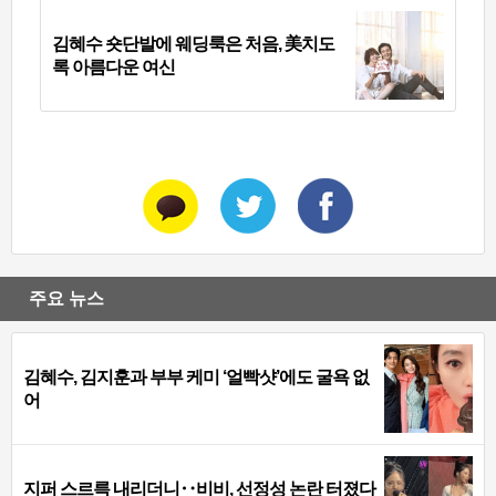
김혜수 숏단발에 웨딩룩은 처음, 美치도
록 아름다운 여신
주요 뉴스
김혜수, 김지훈과 부부 케미 ‘얼빡샷’에도 굴욕 없
어
지퍼 스르륵 내리더니‥비비, 선정성 논란 터졌다