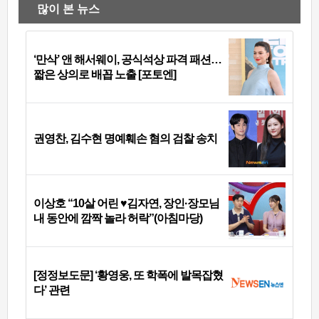
많이 본 뉴스
‘만삭’ 앤 해서웨이, 공식석상 파격 패션…
짧은 상의로 배꼽 노출 [포토엔]
권영찬, 김수현 명예훼손 혐의 검찰 송치
이상호 “10살 어린 ♥김자연, 장인·장모님
내 동안에 깜짝 놀라 허락”(아침마당)
[정정보도문] ‘황영웅, 또 학폭에 발목잡혔
다’ 관련