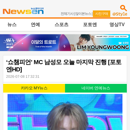
전체기사
|
많이본뉴스
|
사진구매
뉴스
연예
스포츠
포토엔
영상TV
‘쇼챔피언’ MC 남성모 오늘 마지막 진행 [포토
엔HD]
2026-07-08 17:32:31
카카오 MY뉴스
네이버 연예뉴스