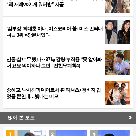
“왜 저래vs이게 워터밤” 시끌
‘김부장’ 최대훈 아내, 미스코리아 善+미스 인터내
셔널 3위 ♥장윤서였다
신동 살 너무 뺐나‥37㎏ 감량 부작용 “못 알아봐
서 요요 와야하나 고민”(전현무계획4)
송혜교, 남사친과 데이트서 흰 티셔츠+청바지 입
었을 뿐인데…빛나는 미모
많이 본 포토