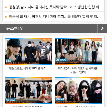
장원영, 술 마시다 흘러내린 옷자락 깜짝…리즈 갱신한 인형 비..
이동국 딸 재시, 파격 비키니 자태 깜짝…美 명문대 합격 후 리..
뉴스엔TV
방탄소년단, 시대가 ‘BTS’ 원해🎵 ..
미야오(MEOVV), 미모가 넘사벽 (출
국)[뉴스엔TV]