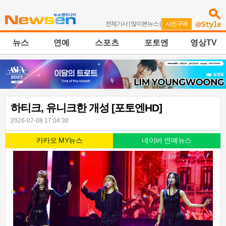
전체기사
|
많이본뉴스
|
사진구매
뉴스
연예
스포츠
포토엔
영상TV
하티크, 유니크한 개성 [포토엔HD]
2026-07-08 17:04:38
카카오 MY뉴스
네이버 연예뉴스