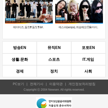
에이티즈, 둠칫❣️ 둠칫❣&#..
에스파(aespa), 죄송해요🥺🎤마이..
방송EN
뮤직EN
포토EN
생활.문화
스포츠
IT.게임
경제
정치
사회
PC보기
|
전체기사
|
이용약관
|
개인정보처리방침
Copyright ⓒ 2004 Newsen. All rights reserved.