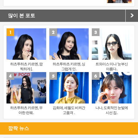
많이 본 포토
하츠투하츠 카르멘, 깜
하츠투하츠 카르멘, 싱
트와이스 미나 ‘눈부신
찍하게 [..
그럽게 인..
아름다..
하츠투하츠 카르멘, 우
김희애, 세월도 비켜간
나나, 도회적인 눈빛에
아한 런웨..
고품격 ..
시선 집..
깜짝 뉴스