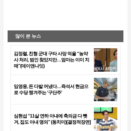
많이 본 뉴스
김정렬, 친형 군대 구타 사망 억울 “농약
사 처리, 범인 찾았지만…엄마는 이미 치
매”(데이앤나잇)
임영웅, 돈 다발 꺼냈다…즉석서 현금으
로 수당 챙겨주는 ‘구단주’
심현섭 “11살 연하 아내에 축의금 다 뺏
겨, 집도 아내 명의” (동치미)[결정적장면]