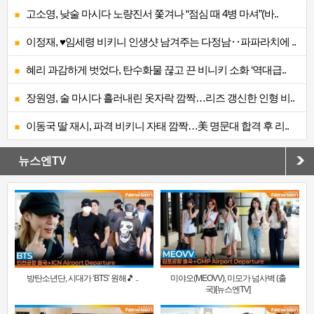
고소영, 낮술 마시다 노량진서 쫓겨나 “점심 때 4병 마셔”(바..
이정재, ♥임세령 비키니 인생샷 남겨주는 다정남‥파파라치에 ..
혜리 과감하게 벗었다, 탄수화물 끊고 끈 비니키 소화 ‘역대급..
장원영, 술 마시다 흘러내린 옷자락 깜짝…리즈 갱신한 인형 비..
이동국 딸 재시, 파격 비키니 자태 깜짝…美 명문대 합격 후 리..
뉴스엔TV
방탄소년단, 시대가 ‘BTS’ 원해🎵 ..
미야오(MEOVV), 미모가 넘사벽 (출
국)[뉴스엔TV]