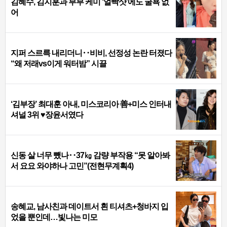
김혜수, 김지훈과 부부 케미 ‘얼빡샷’에도 굴욕 없
어
지퍼 스르륵 내리더니‥비비, 선정성 논란 터졌다
“왜 저래vs이게 워터밤” 시끌
‘김부장’ 최대훈 아내, 미스코리아 善+미스 인터내
셔널 3위 ♥장윤서였다
신동 살 너무 뺐나‥37㎏ 감량 부작용 “못 알아봐
서 요요 와야하나 고민”(전현무계획4)
송혜교, 남사친과 데이트서 흰 티셔츠+청바지 입
었을 뿐인데…빛나는 미모