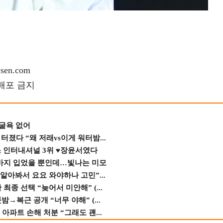
en.com
재배포 금지
 굴욕 없어
졌다 “왜 저래vs이게 워터밤...
스 인터내셔널 3위 ♥장윤서였다
바지 입었을 뿐인데…빛나는 미모
 알아봐서 요요 와야하나 고민”...
종 선택 “늦어서 미안해” (...
→복근 공개 “너무 야해” (...
 아파트 손해 처분 “그래도 괜...