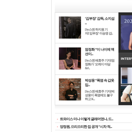
‘김부장’ 감독, 소지섭
...
[뉴스엔 하지원 기
자]'김부장' 이승영 감..
엄정화 “이 나이에 액
션이...
[뉴스엔 배효주 기자]엄
정화가 '오케이 마담
&#..
박성웅 “폭염 속 갑옷
입...
[뉴스엔 배효주 기자]박
성웅이 폭염에도 불구
하고 K..
-
트와이스 미나 이렇게 글래머였나, 드...
-
양정원, 으리으리한 집 공개 “시차 적...