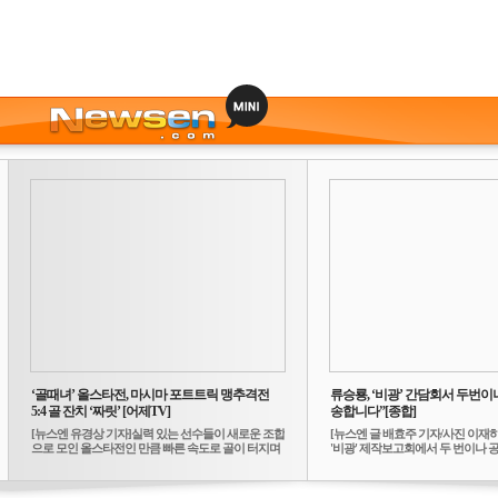
‘골때녀’ 올스타전, 마시마 포트트릭 맹추격전
류승룡, ‘비광’ 간담회서 두번이나
5:4 골 잔치 ‘짜릿’ [어제TV]
송합니다”[종합]
[뉴스엔 유경상 기자]실력 있는 선수들이 새로운 조합
[뉴스엔 글 배효주 기자/사진 이재
으로 모인 올스타전인 만큼 빠른 속도로 골이 터지며
'비광' 제작보고회에서 두 번이나 공식
...