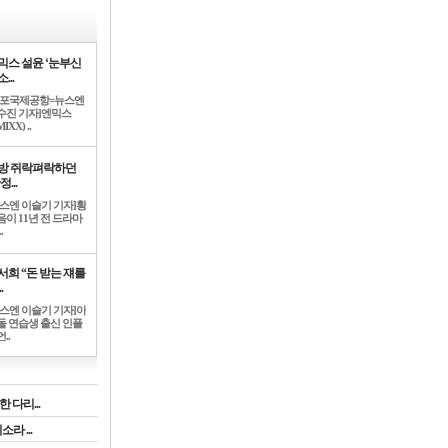
믹스 설윤 ‘눈부신
...
김포국제공항=뉴스엔
수진 기자]엔믹스
IXX) ..
방 쥐락펴락하던
정...
뉴스엔 이슬기 기자]황
음이 11년 전 드라마
.
서희 “돈 받는 쟤를
.
뉴스엔 이슬기 기자]아
돌 연습생 출신 인플
..
 다리...
라 ...