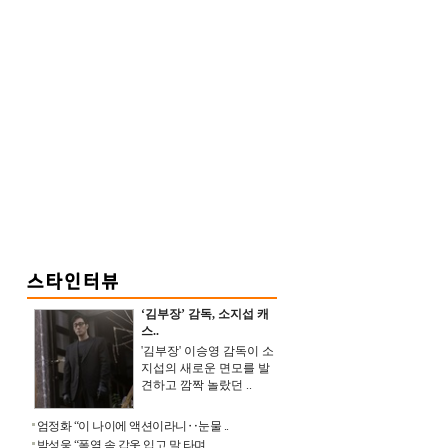
‘김부장’ 감독, 소지섭 캐
스..
'김부장' 이승영 감독이 소
지섭의 새로운 면모를 발
견하고 깜짝 놀랐던 ..
엄정화 “이 나이에 액션이라니‥눈물 ..
박성웅 “폭염 속 갑옷 입고 말 타며 ..