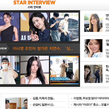
엔
미소
[
지
(NM
안
‘황
[
정
‘킬.
한
욕..
[
이
루언
-
김풍, 치욕의 전립...
-
이정현, 무보정 맞아? 어마어마한
-
손담비, 일본서 신...
-
채시라 “아프다” 호소→모델 이소