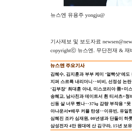
뉴스엔 유용주 yongju@
기사제보 및 보도자료 newsen@news
copyrightⓒ 뉴스엔. 무단전재 & 
김혜수, 김지훈과 부부 케미 ‘얼빡샷’에도
지퍼 스르륵 내리더니‥비비, 선정성 논란 터
‘김부장’ 최대훈 아내, 미스코리아 善+미
송혜교, 남사친과 데이트서 흰 티셔츠+청
신동 살 너무 뺐나‥37㎏ 감량 부작용 “못
아나운서♥배우 커플 탄생‥이유빈, 유일한 최
심혜진 조카 심재원, 00년생과 단둘이 하룻밤
삼성전자 4만 원대에 산 김구라, 15년 보유