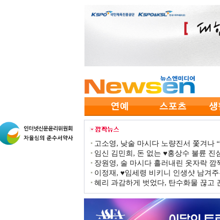
고소영, 낮술 마시다 노량진서 쫓겨나 “점
임신 김민희, 돈 없는 ♥홍상수 불륜 진심
장원영, 술 마시다 흘러내린 옷자락 
이정재, ♥임세령 비키니 인생샷 남겨주
혜리 과감하게 벗었다, 탄수화물 끊고 끈