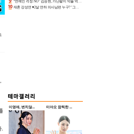
“연예인 걱정 NO” 김승현, 가난팔이 악플 억울할만‥아내+딸과 日 여행
재혼 강성연 ♥2살 연하 의사남편 누구? ‘그알’ 자문의에 훈남 비주얼 초엘리트 스펙 [종합]
1
'
이영애, 변치않...
미야오 깜찍한 ...
틀
.