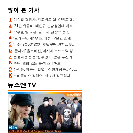
이승철 겹경사, 위고비로 살 쪽 빼고 할아버지 된다‥마음으로 낳은 딸 임신 자랑(유퀴즈)
‘71만 유튜버’ 배인규 신남성연대 대표, 오늘(5일) 숨진 채 발견…향년 36세
박주호 딸 나은 ‘골때녀’ 관중석 등장, 김민재 복제인간 보고 혼란 [결정적장면]
‘드라우닝 걔’ 우즈, 데뷔 12년만 일냈다…체조경기장 입성 확정
‘나는 SOLO’ 33기 첫날부터 반전…첫인상 0표 영호, 호감남 급부상
‘골때녀’ 올스타전, 마시마 포트트릭 맹추격전 5:4 골 잔치 ‘짜릿’ [어제TV]
눈물겨운 음문석, 무명 때 받은 부친의 전재산→폐암 父 세상 떠나기 전 여행(유퀴즈)[어제TV]
수애, 변함 없는 품격[스타화보]
아이유, 이종석 결별→이관개방증…46장 꽉 채운 유애나 ♥ “열심히 사는 중”
트리플에스 김채연, 개그맨 김규원과 함께 프리뷰쇼 진행 [포토엔HD]