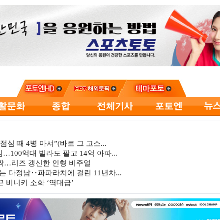
심 때 4병 마셔”(바로 그 고소...
…100억대 빌라도 팔고 14억 아파...
깜짝…리즈 갱신한 인형 비주얼
는 다정남‥파파라치에 걸린 11년차...
 비니키 소화 ‘역대급’