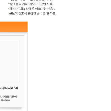
‘중소돌의 기적’ 키오프, 3년만 사옥..
강미나 “13kg 감량 후 예쁘다는 반응 ..
윤보미 결혼식 불참한 손나은 “판다로..
 공식 사과 “죄
하 기자]류승룡이
 사과...