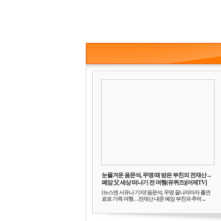
눈물겨운 음문석, 무명 때 받은 부친의 전재산→
폐암 父 세상 떠나기 전 여행(유퀴즈)[어제TV]
[뉴스엔 서유나 기자]'음문석, 무명 끝나자마자 출연
료로 가족 여행…전재산 내준 폐암 부친과 추억 ...