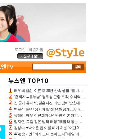
로그인
|
회원가입
배우 최일순, 이혼 후 20년 산속 생활 “딸 내가 버렸다고 원망‥맘 아파”(특종)[어제TV]
‘혼외자→유부남’ 정우성 근황 포착, 수식억 해킹 피해 후배 만났다 “존경하는”
집 공개 유재석, 결혼사진 라면 냄비 받침대 되고 분노‥가족사진도 피해(놀뭐)[어제TV]
백윤식 손녀+정시아 딸 첫 유화 공개, LA 아트쇼→서울국제조각페스타 작가다운 수준급 실력
유혜리, 배우 이근희과 1년 반만 이혼 왜? “식칼 꽂고 의자 던져” 충격 폭로(특종)[어제TV]
임지연, 그림 같은 발리 배경? 뼈말라 청순 비키니 핏에 상대 안 되네
김성수, ♥박소윤 집 이불 폐기 처분 “어떤 X이랑 썼을지 몰라” 질투(신랑수업2)[어제TV]
44kg 송가인 “비가 오나 눈이 오나” 매일 이 운동, 허벅지 근육량 상승+체지방 감소