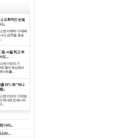
나, 도회적인 눈빛
시...
뉴스엔 이재하 기자]배
나나, 김무열, 윤승
.
C몽, 서울 찍고 부
도 ...
뉴스엔 이민지 기
]MC몽이 부산에서
콘서트를 ..
출 10% 줘” 박나
前...
뉴스엔 이민지 기자]방
인 박나래 전 매니저
 ..
 다리...
라 ...