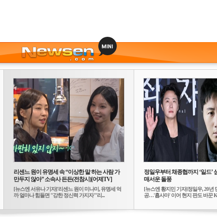
리센느 원이 유명세 속 “이상한 말 하는 사람 가
정일우부터 채종협까지 ‘일드’ 
만두지 않아” 소속사 든든(전참시)[어제TV]
매서운 돌풍
[뉴스엔 서유나 기자]'리센느 원이 미나미, 유명세 억
[뉴스엔 황지민 기자]정일우, 20년 
까 얼마나 힘들면 "강한 정신력 가지자"'리...
공…'횹사마' 이어 현지 판도 바꾼 K-