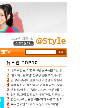
로그인
|
회원가입
배우 최일순, 이혼 후 20년 산속 생활 “딸 내가 버렸다고 원망‥맘 아파”(특종)[어제TV]
‘혼외자→유부남’ 정우성 근황 포착, 수식억 해킹 피해 후배 만났다 “존경하는”
집 공개 유재석, 결혼사진 라면 냄비 받침대 되고 분노‥가족사진도 피해(놀뭐)[어제TV]
백윤식 손녀+정시아 딸 첫 유화 공개, LA 아트쇼→서울국제조각페스타 작가다운 수준급 실력
유혜리, 배우 이근희과 1년 반만 이혼 왜? “식칼 꽂고 의자 던져” 충격 폭로(특종)[어제TV]
임지연, 그림 같은 발리 배경? 뼈말라 청순 비키니 핏에 상대 안 되네
김성수, ♥박소윤 집 이불 폐기 처분 “어떤 X이랑 썼을지 몰라” 질투(신랑수업2)[어제TV]
44kg 송가인 “비가 오나 눈이 오나” 매일 이 운동, 허벅지 근육량 상승+체지방 감소