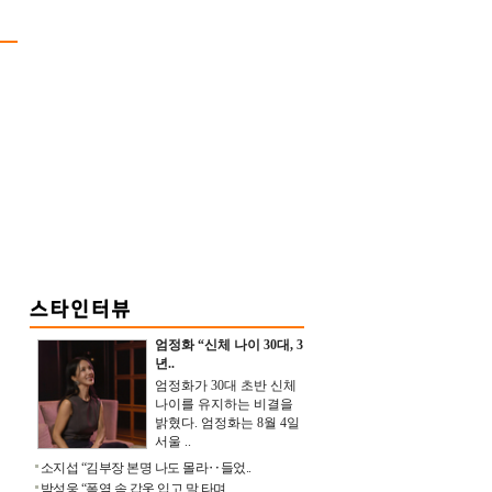
엄정화 “신체 나이 30대, 3
년..
엄정화가 30대 초반 신체
나이를 유지하는 비결을
밝혔다. 엄정화는 8월 4일
서울 ..
소지섭 “김부장 본명 나도 몰라‥들었..
박성웅 “폭염 속 갑옷 입고 말 타며 ..