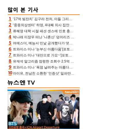
‘17억 빚잔치’ 김구라 전처, 아들 그리는 “나 뿐인데” 친엄마 챙기는 효심 눈길
‘중증외상센터’ 하영, 4대째 의사 집안 인증 “증조부, 고종 황제 진료”(옥문아)[어제TV]
류혜영 대학 시절 패션 센스에 민호 충격 “레몬색 레깅스에 다리 없는 줄”(나혼산)
박나래 이장우 떠난 ‘나혼산’ 덩어리즈 왔다, 1인 1케이크에 팜유 전현무 충격[어제TV]
여에스더, 예능서 민낯 공개했다가 댓글에 충격 “눈 왜 저렇게 처졌냐고”(에스더TV)
트와이스 미나 ‘눈부신 아름다움’[포토엔HD]
트와이스 미나 ‘대만으로 가요~’[포토엔HD]
유재석 알고리즘 점령한 조회수 2.5억 신박한 다비치, 강민경 덩달아 긴장(해투)
트와이스 미나 ‘폭염 날려주는 아름다움’[포토엔HD]
아이유, 전남친 소환한 ‘인증샷’ 일파만파 속…남사친 변우석 선물도 남겼나 ‘훈훈’