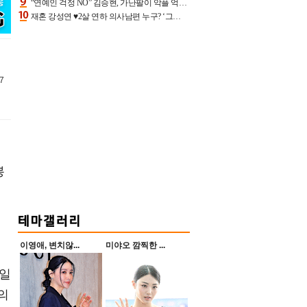
“연예인 걱정 NO” 김승현, 가난팔이 악플 억울할만‥아내+딸과 日 여행
재혼 강성연 ♥2살 연하 의사남편 누구? ‘그알’ 자문의에 훈남 비주얼 초엘리트 스펙 [종합]
7
봉
이영애, 변치않...
미야오 깜찍한 ...
3일
의