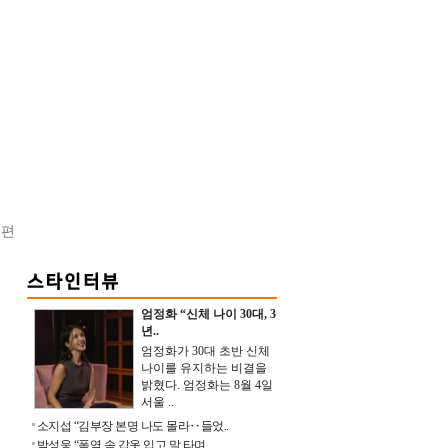
손편
엄정화 “신체 나이 30대, 3
년..
엄정화가 30대 초반 신체
나이를 유지하는 비결을
밝혔다. 엄정화는 8월 4일
서울 ..
소지섭 “김부장 본명 나도 몰라‥들었..
박성웅 “폭염 속 갑옷 입고 말 타며 ..