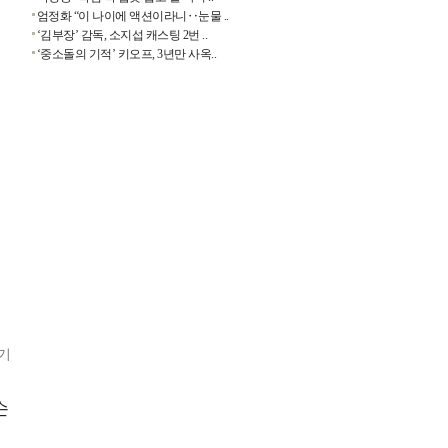
엄정화 “이 나이에 액션이라니‥눈물 ..
‘김부장’ 감독, 소지섭 캐스팅 2번 ..
‘중소돌의 기적’ 키오프, 3년만 사옥..
기
슨
첫