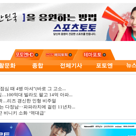
심 때 4병 마셔”(바로 그 고소...
…100억대 빌라도 팔고 14억 아파...
깜짝…리즈 갱신한 인형 비주얼
는 다정남‥파파라치에 걸린 11년차...
 비니키 소화 ‘역대급’