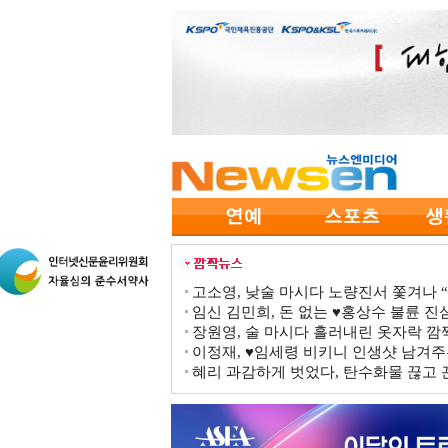
고소영, 낮술 마시다 노량진서 쫓겨나 “점
임신 김민희, 돈 없는 ♥홍상수 불륜 진심
장원영, 술 마시다 흘러내린 옷자락 
이정재, ♥임세령 비키니 인생샷 남겨주
혜리 과감하게 벗었다, 탄수화물 끊고 끈