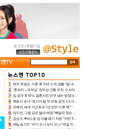
로그인
|
회원가입
배우 최일순, 이혼 후 20년 산속 생활 “딸 내가 버렸다고 원망‥맘 아파”(특종)[어제TV]
‘혼외자→유부남’ 정우성 근황 포착, 수식억 해킹 피해 후배 만났다 “존경하는”
집 공개 유재석, 결혼사진 라면 냄비 받침대 되고 분노‥가족사진도 피해(놀뭐)[어제TV]
백윤식 손녀+정시아 딸 첫 유화 공개, LA 아트쇼→서울국제조각페스타 작가다운 수준급 실력
유혜리, 배우 이근희과 1년 반만 이혼 왜? “식칼 꽂고 의자 던져” 충격 폭로(특종)[어제TV]
임지연, 그림 같은 발리 배경? 뼈말라 청순 비키니 핏에 상대 안 되네
김성수, ♥박소윤 집 이불 폐기 처분 “어떤 X이랑 썼을지 몰라” 질투(신랑수업2)[어제TV]
44kg 송가인 “비가 오나 눈이 오나” 매일 이 운동, 허벅지 근육량 상승+체지방 감소