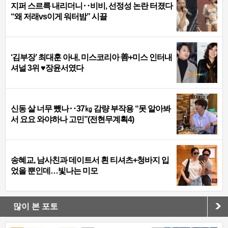
지퍼 스르륵 내리더니‥비비, 선정성 논란 터졌다
“왜 저래vs이게 워터밤” 시끌
‘김부장’ 최대훈 아내, 미스코리아 善+미스 인터내
셔널 3위 ♥장윤서였다
신동 살 너무 뺐나‥37㎏ 감량 부작용 “못 알아봐
서 요요 와야하나 고민”(전현무계획4)
송혜교, 남사친과 데이트서 흰 티셔츠+청바지 입
었을 뿐인데…빛나는 미모
많이 본 포토