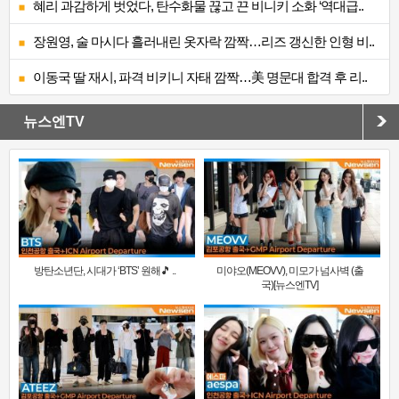
혜리 과감하게 벗었다, 탄수화물 끊고 끈 비니키 소화 ‘역대급..
장원영, 술 마시다 흘러내린 옷자락 깜짝…리즈 갱신한 인형 비..
이동국 딸 재시, 파격 비키니 자태 깜짝…美 명문대 합격 후 리..
뉴스엔TV
방탄소년단, 시대가 ‘BTS’ 원해🎵 ..
미야오(MEOVV), 미모가 넘사벽 (출
국)[뉴스엔TV]