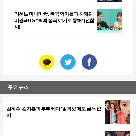
리센느 미나미 母, 한국 엄마들과 친해진
비결=BTS “최애 정국 얘기로 통해”(전참
시)
주요 뉴스
김혜수, 김지훈과 부부 케미 ‘얼빡샷’에도 굴욕 없
어