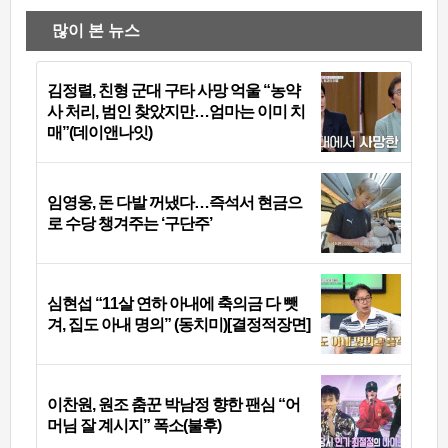
많이 본 뉴스
김정렬, 친형 군대 구타 사망 억울 “농약
사 처리, 범인 찾았지만…엄마는 이미 치
매”(데이앤나잇)
임영웅, 돈 다발 꺼냈다…즉석서 현금으
로 수당 챙겨주는 ‘구단주’
심현섭 “11살 연하 아내에 축의금 다 뺏
겨, 집도 아내 명의” (동치미)[결정적장면]
이찬원, 원조 춤꾼 박남정 향한 팬심 “어
머님 잘 계시지” 폭소(불후)