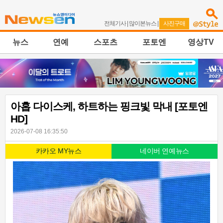
전체기사
|
많이본뉴스
|
사진구매
뉴스
연예
스포츠
포토엔
영상TV
아홉 다이스케, 하트하는 핑크빛 막내 [포토엔
HD]
2026-07-08 16:35:50
카카오 MY뉴스
네이버 연예뉴스