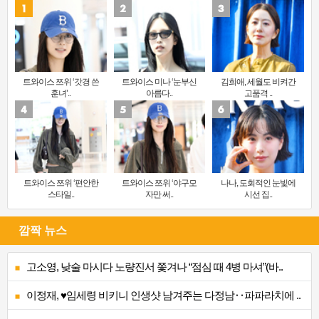
트와이스 쯔위 ‘갓경 쓴
트와이스 미나 ‘눈부신
김희애, 세월도 비켜간
훈녀’..
아름다..
고품격 ..
트와이스 쯔위 ‘편안한
트와이스 쯔위 ‘야구모
나나, 도회적인 눈빛에
스타일..
자만 써..
시선 집..
깜짝 뉴스
고소영, 낮술 마시다 노량진서 쫓겨나 “점심 때 4병 마셔”(바..
이정재, ♥임세령 비키니 인생샷 남겨주는 다정남‥파파라치에 ..