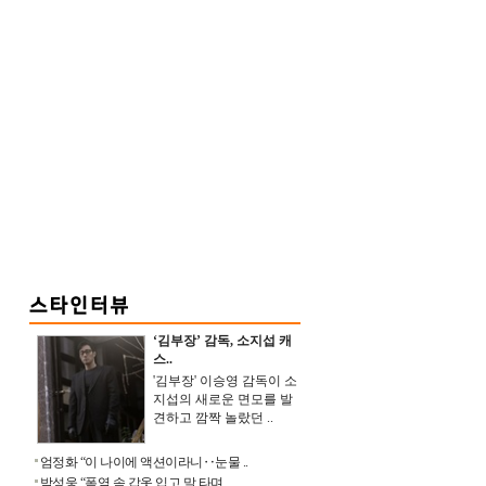
‘김부장’ 감독, 소지섭 캐
스..
'김부장' 이승영 감독이 소
지섭의 새로운 면모를 발
견하고 깜짝 놀랐던 ..
엄정화 “이 나이에 액션이라니‥눈물 ..
박성웅 “폭염 속 갑옷 입고 말 타며 ..