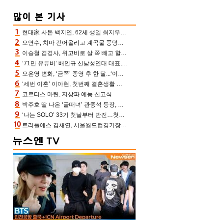
현대家 사돈 백지연, 62세 생일 최지우와 “올해도 함께” 이영애 신애라도 축하
오연수, 치마 걷어올리고 계곡물 풍덩‥무더위 잊은 제주 휴가
이승철 겹경사, 위고비로 살 쪽 빼고 할아버지 된다‥마음으로 낳은 딸 임신 자랑(유퀴즈)
‘71만 유튜버’ 배인규 신남성연대 대표, 오늘(5일) 숨진 채 발견…향년 36세
오은영 변화, ‘금쪽’ 종영 후 한 달...‘이것’ 끊고 살 뺀 모습 포착 “날씬하다!”
‘세번 이혼’ 이아현, 첫번째 결혼생활 떠올리며 눈물 “첫 남편에 미안해”(새롭게하소서)
코르티스 마틴, 지상파 예능 신고식…저작권 지분 분배 방식까지 공개(라스)
박주호 딸 나은 ‘골때녀’ 관중석 등장, 김민재 복제인간 보고 혼란 [결정적장면]
‘나는 SOLO’ 33기 첫날부터 반전…첫인상 0표 영호, 호감남 급부상
트리플에스 김채연, 서울월드컵경기장에 뜬 맨시티 여신 [포토엔HD]