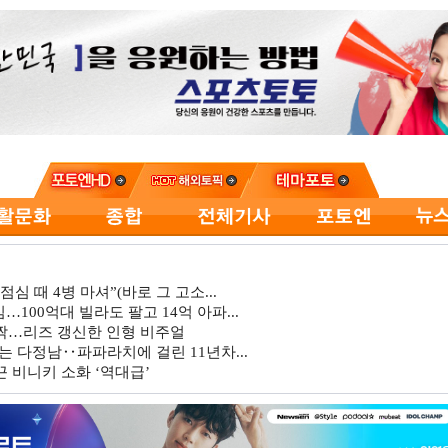
심 때 4병 마셔”(바로 그 고소...
…100억대 빌라도 팔고 14억 아파...
깜짝…리즈 갱신한 인형 비주얼
는 다정남‥파파라치에 걸린 11년차...
 비니키 소화 ‘역대급’