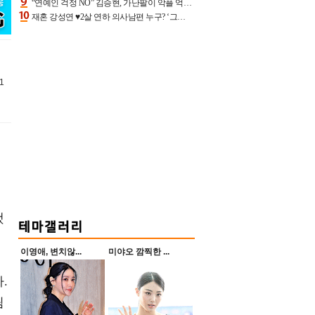
“연예인 걱정 NO” 김승현, 가난팔이 악플 억울할만‥아내+딸과 日 여행
재혼 강성연 ♥2살 연하 의사남편 누구? ‘그알’ 자문의에 훈남 비주얼 초엘리트 스펙 [종합]
1
했
이영애, 변치않...
미야오 깜찍한 ...
.
림