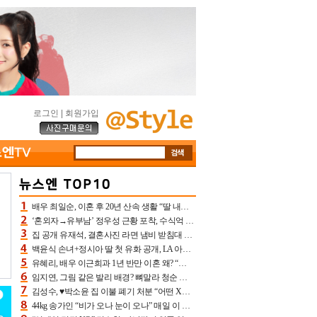
로그인
|
회원가입
배우 최일순, 이혼 후 20년 산속 생활 “딸 내가 버렸다고 원망‥맘 아파”(특종)[어제TV]
‘혼외자→유부남’ 정우성 근황 포착, 수식억 해킹 피해 후배 만났다 “존경하는”
집 공개 유재석, 결혼사진 라면 냄비 받침대 되고 분노‥가족사진도 피해(놀뭐)[어제TV]
백윤식 손녀+정시아 딸 첫 유화 공개, LA 아트쇼→서울국제조각페스타 작가다운 수준급 실력
유혜리, 배우 이근희과 1년 반만 이혼 왜? “식칼 꽂고 의자 던져” 충격 폭로(특종)[어제TV]
임지연, 그림 같은 발리 배경? 뼈말라 청순 비키니 핏에 상대 안 되네
김성수, ♥박소윤 집 이불 폐기 처분 “어떤 X이랑 썼을지 몰라” 질투(신랑수업2)[어제TV]
44kg 송가인 “비가 오나 눈이 오나” 매일 이 운동, 허벅지 근육량 상승+체지방 감소