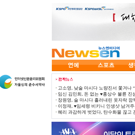
고소영, 낮술 마시다 노량진서 쫓겨나 “점
임신 김민희, 돈 없는 ♥홍상수 불륜 진심
장원영, 술 마시다 흘러내린 옷자락 
이정재, ♥임세령 비키니 인생샷 남겨주
혜리 과감하게 벗었다, 탄수화물 끊고 끈