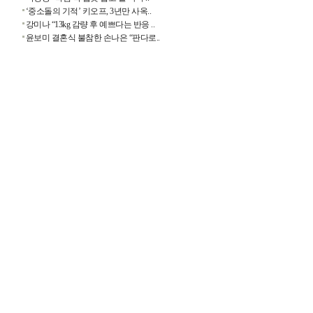
‘중소돌의 기적’ 키오프, 3년만 사옥..
강미나 “13kg 감량 후 예쁘다는 반응 ..
윤보미 결혼식 불참한 손나은 “판다로..