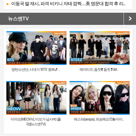
이동국 딸 재시, 파격 비키니 자태 깜짝…美 명문대 합격 후 리..
뉴스엔TV
방탄소년단, 시대가 ‘BTS’ 원해🎵 ..
에이티즈, 둠칫❣️ 둠칫❣&#..
미야오(MEOVV), 미모가 넘사벽 (출
에스파(aespa), 죄송해요🥺🎤마이..
국)[뉴스엔TV]