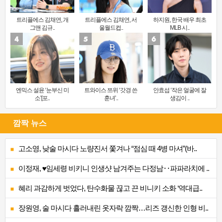
트리플에스 김채연, 개
트리플에스 김채연, 서
하지원, 한국 배우 최초
그맨 김규..
울월드컵..
MLB 시..
엔믹스 설윤 ‘눈부신 미
트와이스 쯔위 ‘갓경 쓴
안효섭 ‘작은 얼굴에 잘
소’[포..
훈녀’..
생김이 ..
깜짝 뉴스
고소영, 낮술 마시다 노량진서 쫓겨나 “점심 때 4병 마셔”(바..
이정재, ♥임세령 비키니 인생샷 남겨주는 다정남‥파파라치에 ..
혜리 과감하게 벗었다, 탄수화물 끊고 끈 비니키 소화 ‘역대급..
장원영, 술 마시다 흘러내린 옷자락 깜짝…리즈 갱신한 인형 비..