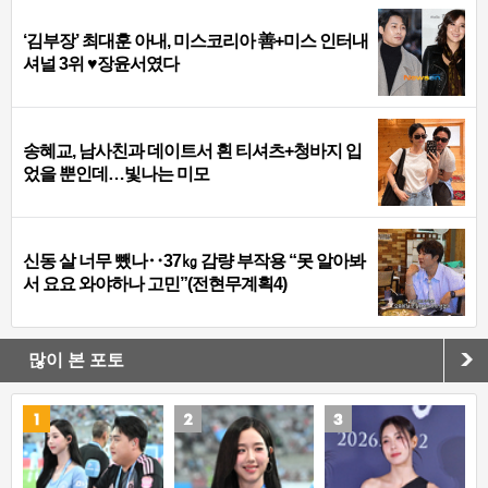
‘김부장’ 최대훈 아내, 미스코리아 善+미스 인터내
셔널 3위 ♥장윤서였다
송혜교, 남사친과 데이트서 흰 티셔츠+청바지 입
었을 뿐인데…빛나는 미모
신동 살 너무 뺐나‥37㎏ 감량 부작용 “못 알아봐
서 요요 와야하나 고민”(전현무계획4)
많이 본 포토