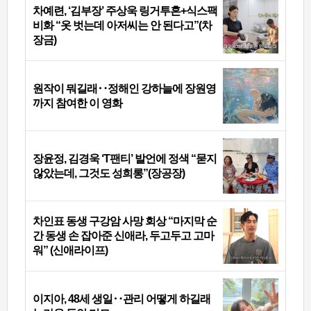
차예련, ‘김부장’ 주상욱 링거투혼+식스팩
비화 “옷 벗는데 아저씨는 안 된다고”(차
장금)
원작이 뭐길래‥정해인 강하늘에 장원영
까지 참여한 이 영화
장윤정, 김경욱 ‘T팬티’ 발언에 정색 “묻지
않았는데, 그것도 성희롱”(장공장)
차인표 동생 구강암 사망 회상 “마지막 순
간 동생 손 잡아준 신애라, 두고두고 고마
워” (신애라이프)
이지아, 48세 생일‥관리 어떻게 하길래