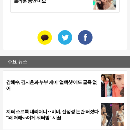
놀라운 동안 미모
주요 뉴스
김혜수, 김지훈과 부부 케미 ‘얼빡샷’에도 굴욕 없
어
지퍼 스르륵 내리더니‥비비, 선정성 논란 터졌다
“왜 저래vs이게 워터밤” 시끌