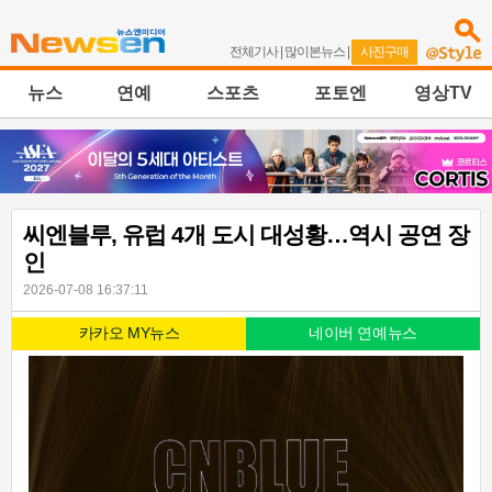
전체기사
|
많이본뉴스
|
사진구매
뉴스
연예
스포츠
포토엔
영상TV
씨엔블루, 유럽 4개 도시 대성황…역시 공연 장
인
2026-07-08 16:37:11
카카오 MY뉴스
네이버 연예뉴스