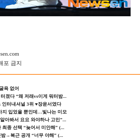
en.com
재배포 금지
 굴욕 없어
졌다 “왜 저래vs이게 워터밤...
스 인터내셔널 3위 ♥장윤서였다
바지 입었을 뿐인데…빛나는 미모
 알아봐서 요요 와야하나 고민”...
종 선택 “늦어서 미안해” (...
→복근 공개 “너무 야해” (...