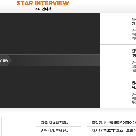
트
개그
[
자]
리즈
안
‘황
[
정
‘킬.
한
욕..
[
이
루언
-
김풍, 치욕의 전립...
-
이정현, 무보정 맞아? 어마어마한
-
손담비, 일본서 신...
-
채시라 “아프다” 호소→모델 이소