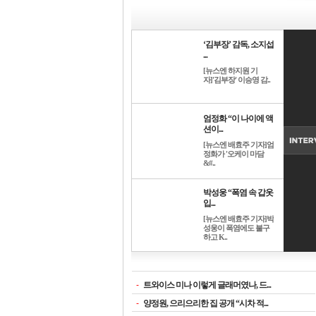
‘김부장’ 감독, 소지섭
...
[뉴스엔 하지원 기
자]'김부장' 이승영 감..
엄정화 “이 나이에 액
션이...
[뉴스엔 배효주 기자]엄
정화가 '오케이 마담
&#..
박성웅 “폭염 속 갑옷
입...
[뉴스엔 배효주 기자]박
성웅이 폭염에도 불구
하고 K..
-
트와이스 미나 이렇게 글래머였나, 드...
-
양정원, 으리으리한 집 공개 “시차 적...