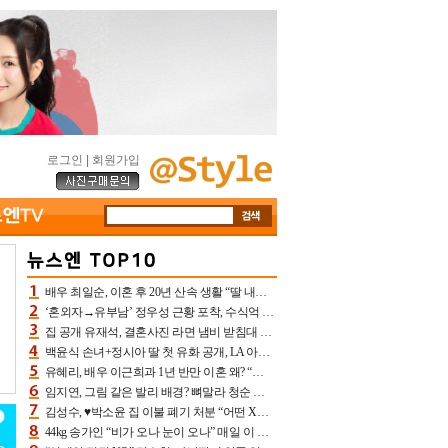
로그인
|
회원가입
배우 최일순, 이혼 후 20년 산속 생활 “딸 내가 버렸다고 원망‥맘 아파”(특종)[어제TV]
‘혼외자→유부남’ 정우성 근황 포착, 수식억 해킹 피해 후배 만났다 “존경하는”
집 공개 유재석, 결혼사진 라면 냄비 받침대 되고 분노‥가족사진도 피해(놀뭐)[어제TV]
백윤식 손녀+정시아 딸 첫 유화 공개, LA 아트쇼→서울국제조각페스타 작가다운 수준급 실력
유혜리, 배우 이근희과 1년 반만 이혼 왜? “식칼 꽂고 의자 던져” 충격 폭로(특종)[어제TV]
임지연, 그림 같은 발리 배경? 뼈말라 청순 비키니 핏에 상대 안 되네
김성수, ♥박소윤 집 이불 폐기 처분 “어떤 X이랑 썼을지 몰라” 질투(신랑수업2)[어제TV]
44kg 송가인 “비가 오나 눈이 오나” 매일 이 운동, 허벅지 근육량 상승+체지방 감소