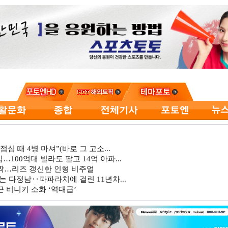
심 때 4병 마셔”(바로 그 고소...
…100억대 빌라도 팔고 14억 아파...
깜짝…리즈 갱신한 인형 비주얼
는 다정남‥파파라치에 걸린 11년차...
 비니키 소화 ‘역대급’