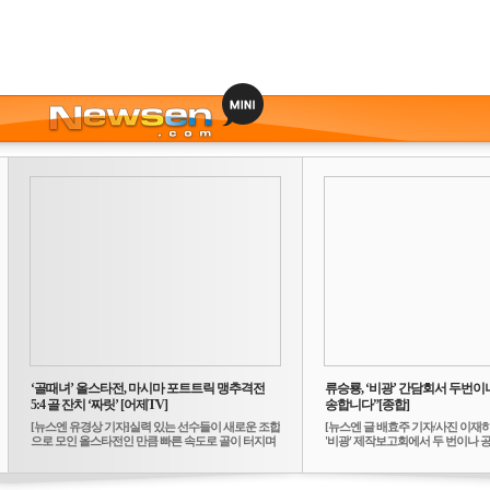
‘골때녀’ 올스타전, 마시마 포트트릭 맹추격전
류승룡, ‘비광’ 간담회서 두번이나
5:4 골 잔치 ‘짜릿’ [어제TV]
송합니다”[종합]
[뉴스엔 유경상 기자]실력 있는 선수들이 새로운 조합
[뉴스엔 글 배효주 기자/사진 이재
으로 모인 올스타전인 만큼 빠른 속도로 골이 터지며
'비광' 제작보고회에서 두 번이나 공식
...