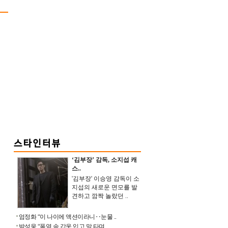
‘김부장’ 감독, 소지섭 캐
스..
'김부장' 이승영 감독이 소
지섭의 새로운 면모를 발
견하고 깜짝 놀랐던 ..
엄정화 “이 나이에 액션이라니‥눈물 ..
박성웅 “폭염 속 갑옷 입고 말 타며 ..