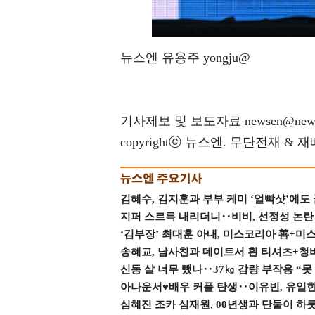
뉴스엔 유용주 yongju@
기사제보 및 보도자료 newsen@news
copyrightⓒ 뉴스엔. 무단전재 & 
김혜수, 김지훈과 부부 케미 ‘얼빡샷’에도
지퍼 스르륵 내리더니‥비비, 선정성 논란 터
‘김부장’ 최대훈 아내, 미스코리아 善+미
송혜교, 남사친과 데이트서 흰 티셔츠+청
신동 살 너무 뺐나‥37㎏ 감량 부작용 “못
아나운서♥배우 커플 탄생‥이유빈, 유일한 최
심혜진 조카 심재원, 00년생과 단둘이 하룻밤