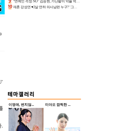
“연예인 걱정 NO” 김승현, 가난팔이 악플 억울할만‥아내+딸과 日 여행
재혼 강성연 ♥2살 연하 의사남편 누구? ‘그알’ 자문의에 훈남 비주얼 초엘리트 스펙 [종합]
9
'
이영애, 변치않...
미야오 깜찍한 ...
틀
.