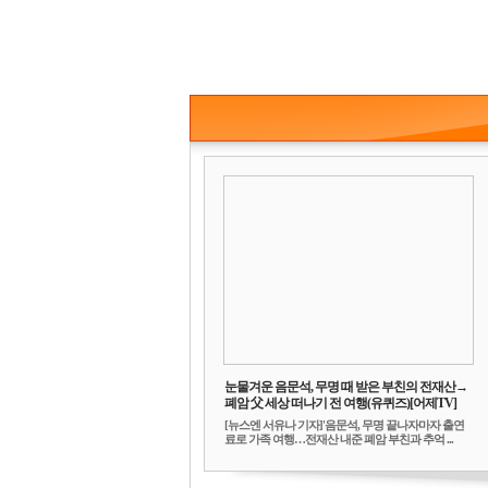
눈물겨운 음문석, 무명 때 받은 부친의 전재산→
폐암 父 세상 떠나기 전 여행(유퀴즈)[어제TV]
[뉴스엔 서유나 기자]'음문석, 무명 끝나자마자 출연
료로 가족 여행…전재산 내준 폐암 부친과 추억 ...