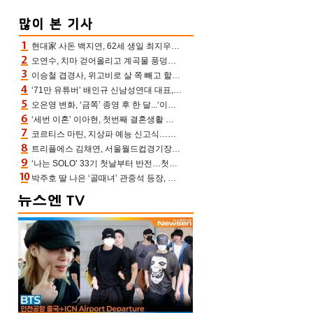
현대家 사돈 백지연, 62세 생일 최지우와 “올해도 함께” 이영애 신애라도 축하
오연수, 치마 걷어올리고 계곡물 풍덩‥무더위 잊은 제주 휴가
이승철 겹경사, 위고비로 살 쪽 빼고 할아버지 된다‥마음으로 낳은 딸 임신 자랑(유퀴즈)
‘71만 유튜버’ 배인규 신남성연대 대표, 오늘(5일) 숨진 채 발견…향년 36세
오은영 변화, ‘금쪽’ 종영 후 한 달...‘이것’ 끊고 살 뺀 모습 포착 “날씬하다!”
‘세번 이혼’ 이아현, 첫번째 결혼생활 떠올리며 눈물 “첫 남편에 미안해”(새롭게하소서)
코르티스 마틴, 지상파 예능 신고식…저작권 지분 분배 방식까지 공개(라스)
트리플에스 김채연, 서울월드컵경기장에 뜬 맨시티 여신 [포토엔HD]
‘나는 SOLO’ 33기 첫날부터 반전…첫인상 0표 영호, 호감남 급부상
박주호 딸 나은 ‘골때녀’ 관중석 등장, 김민재 복제인간 보고 혼란 [결정적장면]