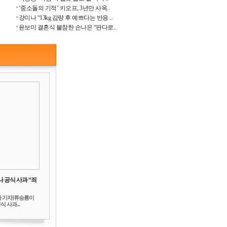
‘중소돌의 기적’ 키오프, 3년만 사옥..
강미나 “13kg 감량 후 예쁘다는 반응 ..
윤보미 결혼식 불참한 손나은 “판다로..
 공식 사과 “죄
하 기자]류승룡이
 사과...