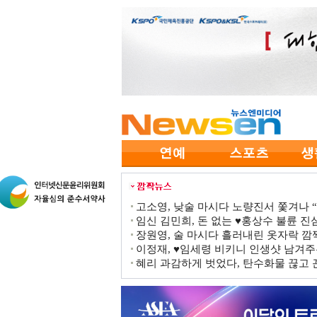
고소영, 낮술 마시다 노량진서 쫓겨나 “점
임신 김민희, 돈 없는 ♥홍상수 불륜 진심
장원영, 술 마시다 흘러내린 옷자락 
이정재, ♥임세령 비키니 인생샷 남겨주
혜리 과감하게 벗었다, 탄수화물 끊고 끈