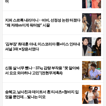
어
지퍼 스르륵 내리더니‥비비, 선정성 논란 터졌다
“왜 저래vs이게 워터밤” 시끌
‘김부장’ 최대훈 아내, 미스코리아 善+미스 인터내
셔널 3위 ♥장윤서였다
신동 살 너무 뺐나‥37㎏ 감량 부작용 “못 알아봐
서 요요 와야하나 고민”(전현무계획4)
송혜교, 남사친과 데이트서 흰 티셔츠+청바지 입
었을 뿐인데…빛나는 미모