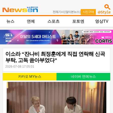
전체기사
|
많이본뉴스
|
사진구매
뉴스
연예
스포츠
포토엔
영상TV
이소라 “잔나비 최정훈에게 직접 연락해 신곡
부탁, 고독 쏟아부었다”
2026-07-08 17:05:01
카카오 MY뉴스
네이버 연예뉴스