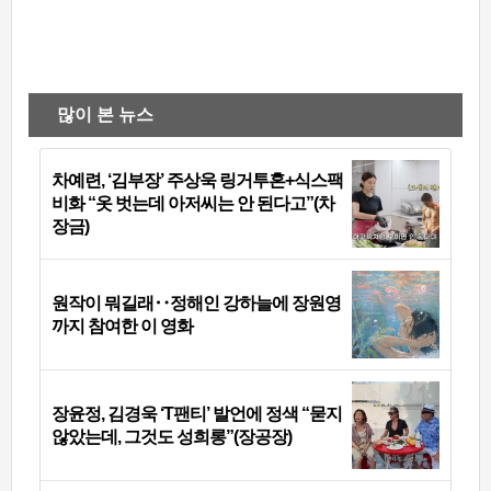
많이 본 뉴스
차예련, ‘김부장’ 주상욱 링거투혼+식스팩
비화 “옷 벗는데 아저씨는 안 된다고”(차
장금)
원작이 뭐길래‥정해인 강하늘에 장원영
까지 참여한 이 영화
장윤정, 김경욱 ‘T팬티’ 발언에 정색 “묻지
않았는데, 그것도 성희롱”(장공장)