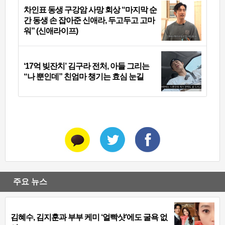
차인표 동생 구강암 사망 회상 “마지막 순
간 동생 손 잡아준 신애라, 두고두고 고마
워” (신애라이프)
‘17억 빚잔치’ 김구라 전처, 아들 그리는
“나 뿐인데” 친엄마 챙기는 효심 눈길
주요 뉴스
김혜수, 김지훈과 부부 케미 ‘얼빡샷’에도 굴욕 없