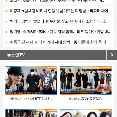
고소영, 낮술 마시다 노량진서 쫓겨나 “점심 때 4병 마셔”(바..
이정재, ♥임세령 비키니 인생샷 남겨주는 다정남‥파파라치에 ..
혜리 과감하게 벗었다, 탄수화물 끊고 끈 비니키 소화 ‘역대급..
장원영, 술 마시다 흘러내린 옷자락 깜짝…리즈 갱신한 인형 비..
이동국 딸 재시, 파격 비키니 자태 깜짝…美 명문대 합격 후 리..
뉴스엔TV
방탄소년단, 시대가 ‘BTS’ 원해🎵 ..
에이티즈, 둠칫❣️ 둠칫❣&#..