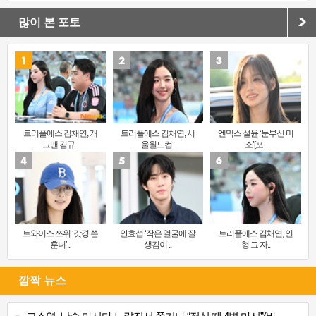
많이 본 포토
트리플에스 김채연, 개
트리플에스 김채연, 서
엔믹스 설윤 ‘눈부신 미
그맨 김규..
울월드컵..
소’[포..
트와이스 쯔위 ‘갓경 쓴
안효섭 ‘작은 얼굴에 잘
트리플에스 김채연, 인
훈녀’..
생김이 ..
형 그 자..
깜짝 뉴스