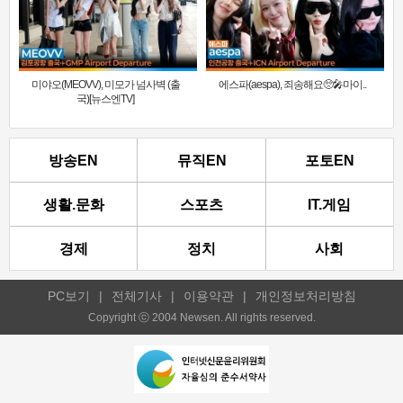
미야오(MEOVV), 미모가 넘사벽 (출
에스파(aespa), 죄송해요🥺🎤마이..
국)[뉴스엔TV]
방송EN
뮤직EN
포토EN
생활.문화
스포츠
IT.게임
경제
정치
사회
PC보기
|
전체기사
|
이용약관
|
개인정보처리방침
Copyright ⓒ 2004 Newsen. All rights reserved.