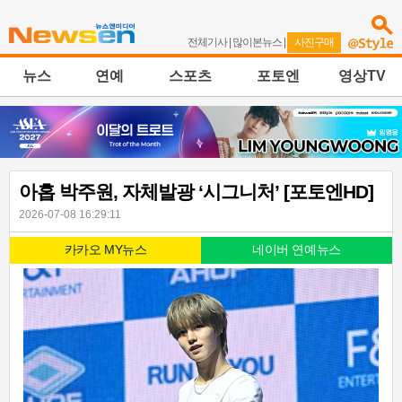
전체기사
|
많이본뉴스
|
사진구매
뉴스
연예
스포츠
포토엔
영상TV
아홉 박주원, 자체발광 ‘시그니처’ [포토엔HD]
2026-07-08 16:29:11
카카오 MY뉴스
네이버 연예뉴스