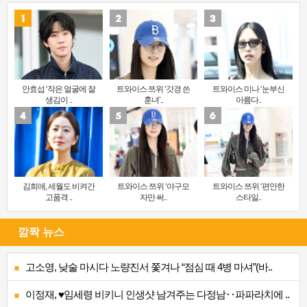
안효섭 ‘작은 얼굴에 잘
트와이스 쯔위 ‘갓경 쓴
트와이스 미나 ‘눈부신
생김이 ..
훈녀’..
아름다..
김희애, 세월도 비켜간
트와이스 쯔위 ‘야구모
트와이스 쯔위 ‘편안한
고품격 ..
자만 써..
스타일..
깜짝 뉴스
고소영, 낮술 마시다 노량진서 쫓겨나 “점심 때 4병 마셔”(바..
이정재, ♥임세령 비키니 인생샷 남겨주는 다정남‥파파라치에 ..