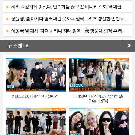
혜리 과감하게 벗었다, 탄수화물 끊고 끈 비니키 소화 ‘역대급..
장원영, 술 마시다 흘러내린 옷자락 깜짝…리즈 갱신한 인형 비..
이동국 딸 재시, 파격 비키니 자태 깜짝…美 명문대 합격 후 리..
뉴스엔TV
방탄소년단, 시대가 ‘BTS’ 원해🎵 ..
미야오(MEOVV), 미모가 넘사벽 (출
국)[뉴스엔TV]