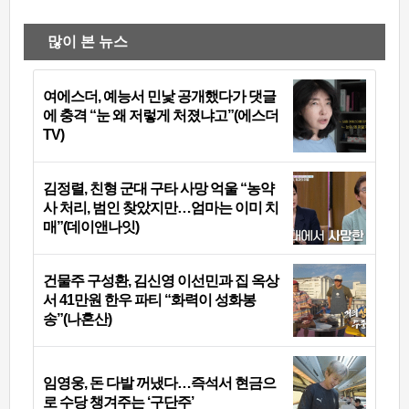
많이 본 뉴스
여에스더, 예능서 민낯 공개했다가 댓글
에 충격 “눈 왜 저렇게 처졌냐고”(에스더
TV)
김정렬, 친형 군대 구타 사망 억울 “농약
사 처리, 범인 찾았지만…엄마는 이미 치
매”(데이앤나잇)
건물주 구성환, 김신영 이선민과 집 옥상
서 41만원 한우 파티 “화력이 성화봉
송”(나혼산)
임영웅, 돈 다발 꺼냈다…즉석서 현금으
로 수당 챙겨주는 ‘구단주’