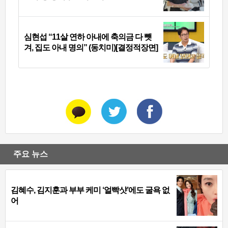
심현섭 “11살 연하 아내에 축의금 다 뺏
겨, 집도 아내 명의” (동치미)[결정적장면]
주요 뉴스
김혜수, 김지훈과 부부 케미 ‘얼빡샷’에도 굴욕 없
어