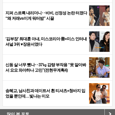
지퍼 스르륵 내리더니‥비비, 선정성 논란 터졌다
“왜 저래vs이게 워터밤” 시끌
‘김부장’ 최대훈 아내, 미스코리아 善+미스 인터내
셔널 3위 ♥장윤서였다
신동 살 너무 뺐나‥37㎏ 감량 부작용 “못 알아봐
서 요요 와야하나 고민”(전현무계획4)
송혜교, 남사친과 데이트서 흰 티셔츠+청바지 입
었을 뿐인데…빛나는 미모
많이 본 포토