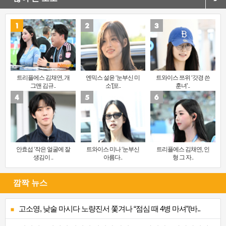
트리플에스 김채연, 개
엔믹스 설윤 ‘눈부신 미
트와이스 쯔위 ‘갓경 쓴
그맨 김규..
소’[포..
훈녀’..
안효섭 ‘작은 얼굴에 잘
트와이스 미나 ‘눈부신
트리플에스 김채연, 인
생김이 ..
아름다..
형 그 자..
깜짝 뉴스
고소영, 낮술 마시다 노량진서 쫓겨나 “점심 때 4병 마셔”(바..