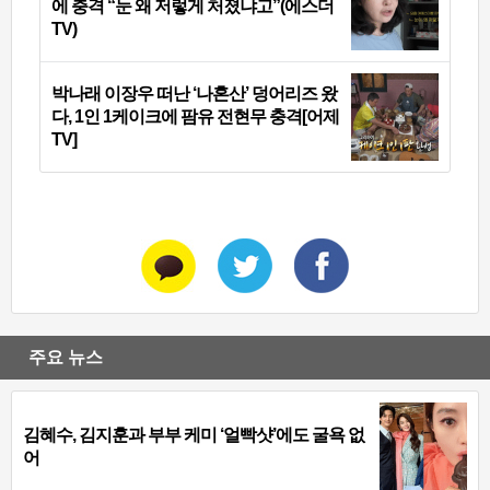
에 충격 “눈 왜 저렇게 처졌냐고”(에스더
TV)
박나래 이장우 떠난 ‘나혼산’ 덩어리즈 왔
다, 1인 1케이크에 팜유 전현무 충격[어제
TV]
주요 뉴스
김혜수, 김지훈과 부부 케미 ‘얼빡샷’에도 굴욕 없
어