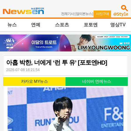
전체기사
|
많이본뉴스
|
사진구매
뉴스
연예
스포츠
포토엔
영상TV
아홉 박한, 너에게 ‘런 투 유’ [포토엔HD]
2026-07-08 16:21:54
카카오 MY뉴스
네이버 연예뉴스