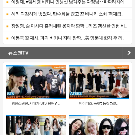
이정재, ♥임세령 비키니 인생샷 남겨주는 다정남‥파파라치에 ..
혜리 과감하게 벗었다, 탄수화물 끊고 끈 비니키 소화 ‘역대급..
장원영, 술 마시다 흘러내린 옷자락 깜짝…리즈 갱신한 인형 비..
이동국 딸 재시, 파격 비키니 자태 깜짝…美 명문대 합격 후 리..
뉴스엔TV
방탄소년단, 시대가 ‘BTS’ 원해🎵 ..
에이티즈, 둠칫❣️ 둠칫❣&#..