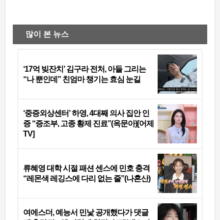
많이 본 뉴스
‘17억 빚잔치’ 김구라 전처, 아들 그리는
“나 뿐인데” 친엄마 챙기는 효심 눈길
‘중증외상센터’ 하영, 4대째 의사 집안 인
증 “증조부, 고종 황제 진료”(옥문아)[어제
TV]
류혜영 대학 시절 패션 센스에 민호 충격
“레몬색 레깅스에 다리 없는 줄”(나혼산)
여에스더, 예능서 민낯 공개했다가 댓글