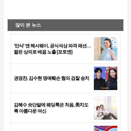
많이 본 뉴스
‘만삭’ 앤 해서웨이, 공식석상 파격 패션…
짧은 상의로 배꼽 노출 [포토엔]
권영찬, 김수현 명예훼손 혐의 검찰 송치
김혜수 숏단발에 웨딩룩은 처음, 美치도
록 아름다운 여신