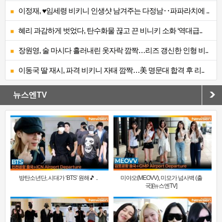
이정재, ♥임세령 비키니 인생샷 남겨주는 다정남‥파파라치에 ..
혜리 과감하게 벗었다, 탄수화물 끊고 끈 비니키 소화 ‘역대급..
장원영, 술 마시다 흘러내린 옷자락 깜짝…리즈 갱신한 인형 비..
이동국 딸 재시, 파격 비키니 자태 깜짝…美 명문대 합격 후 리..
뉴스엔TV
방탄소년단, 시대가 ‘BTS’ 원해🎵 ..
미야오(MEOVV), 미모가 넘사벽 (출
국)[뉴스엔TV]