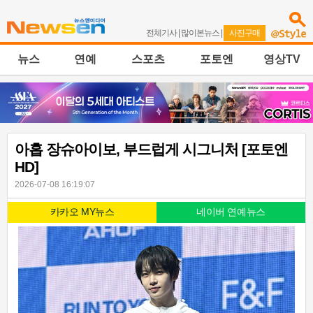
전체기사
|
많이본뉴스
|
사진구매
뉴스
연예
스포츠
포토엔
영상TV
아홉 장슈아이보, 부드럽게 시그니처 [포토엔
HD]
2026-07-08 16:19:07
카카오 MY뉴스
네이버 연예뉴스