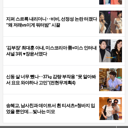
지퍼 스르륵 내리더니‥비비, 선정성 논란 터졌다
“왜 저래vs이게 워터밤” 시끌
‘김부장’ 최대훈 아내, 미스코리아 善+미스 인터내
셔널 3위 ♥장윤서였다
신동 살 너무 뺐나‥37㎏ 감량 부작용 “못 알아봐
서 요요 와야하나 고민”(전현무계획4)
송혜교, 남사친과 데이트서 흰 티셔츠+청바지 입
었을 뿐인데…빛나는 미모