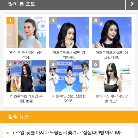
많이 본 포토
‘만삭’ 앤 해서웨이, 공식
하츠투하츠 카르멘, 깜
하츠투하츠 카르멘, 싱
석상..
찍하게 [..
그럽게 인..
하츠투하츠 카르멘, 우
시온-이안-성찬, 상큼한
트와이스 미나 ‘대만으
아한 런웨..
‘2026 ..
로 가요~..
깜짝 뉴스
고소영, 낮술 마시다 노량진서 쫓겨나 “점심 때 4병 마셔”(바..