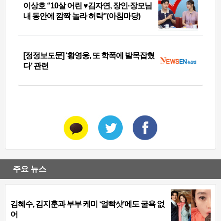
이상호 “10살 어린 ♥김자연, 장인·장모님
내 동안에 깜짝 놀라 허락”(아침마당)
[정정보도문] ‘황영웅, 또 학폭에 발목잡혔
다’ 관련
주요 뉴스
김혜수, 김지훈과 부부 케미 ‘얼빡샷’에도 굴욕 없
어