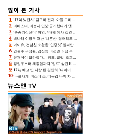
‘17억 빚잔치’ 김구라 전처, 아들 그리는 “나 뿐인데” 친엄마 챙기는 효심 눈길
여에스더, 예능서 민낯 공개했다가 댓글에 충격 “눈 왜 저렇게 처졌냐고”(에스더TV)
‘중증외상센터’ 하영, 4대째 의사 집안 인증 “증조부, 고종 황제 진료”(옥문아)[어제TV]
박나래 이장우 떠난 ‘나혼산’ 덩어리즈 왔다, 1인 1케이크에 팜유 전현무 충격[어제TV]
아이유, 전남친 소환한 ‘인증샷’ 일파만파 속…남사친 변우석 선물도 남겼나 ‘훈훈’
건물주 구성환, 김신영 이선민과 집 옥상서 41만원 한우 파티 “화력이 성화봉송”(나혼산)
유재석이 달라졌다…‘쉼표, 클럽’ 초호화 코스에 주우재도 감탄 (놀면 뭐하니?)
정일우부터 채종협까지 ‘일드’ 삼킨 K-배우들의 매서운 돌풍
17㎏ 빼고 딴 사람 된 김민하 “다이어트 화제돼 깜짝, 이럴 일인가”(전현무계획4)[어제TV]
‘나솔사계’ 미스터 조, 띠동갑 나이 차 고백…3MC ‘말잇못’