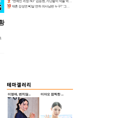
“연예인 걱정 NO” 김승현, 가난팔이 악플 억울할만‥아내+딸과 日 여행
재혼 강성연 ♥2살 연하 의사남편 누구? ‘그알’ 자문의에 훈남 비주얼 초엘리트 스펙 [종합]
황
1
이영애, 변치않...
미야오 깜찍한 ...