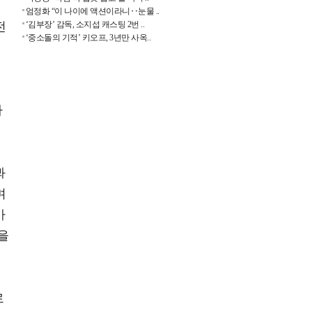
엄정화 “이 나이에 액션이라니‥눈물 ..
전
‘김부장’ 감독, 소지섭 캐스팅 2번 ..
‘중소돌의 기적’ 키오프, 3년만 사옥..
가
봐
며
바
을
로