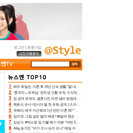
로그인
|
회원가입
배우 최일순, 이혼 후 20년 산속 생활 “딸 내가 버렸다고 원망‥맘 아파”(특종)[어제TV]
‘혼외자→유부남’ 정우성 근황 포착, 수식억 해킹 피해 후배 만났다 “존경하는”
집 공개 유재석, 결혼사진 라면 냄비 받침대 되고 분노‥가족사진도 피해(놀뭐)[어제TV]
백윤식 손녀+정시아 딸 첫 유화 공개, LA 아트쇼→서울국제조각페스타 작가다운 수준급 실력
유혜리, 배우 이근희과 1년 반만 이혼 왜? “식칼 꽂고 의자 던져” 충격 폭로(특종)[어제TV]
임지연, 그림 같은 발리 배경? 뼈말라 청순 비키니 핏에 상대 안 되네
김성수, ♥박소윤 집 이불 폐기 처분 “어떤 X이랑 썼을지 몰라” 질투(신랑수업2)[어제TV]
44kg 송가인 “비가 오나 눈이 오나” 매일 이 운동, 허벅지 근육량 상승+체지방 감소