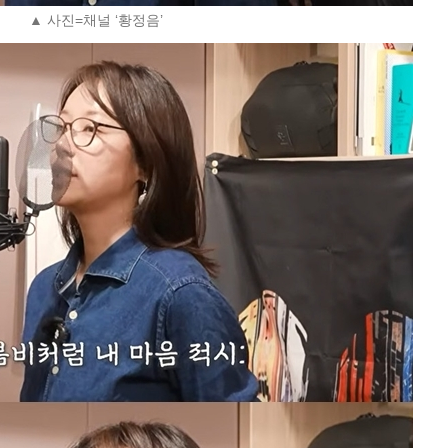
▲ 사진=채널 ‘황정음’