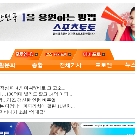
심 때 4병 마셔”(바로 그 고소...
…100억대 빌라도 팔고 14억 아파...
깜짝…리즈 갱신한 인형 비주얼
는 다정남‥파파라치에 걸린 11년차...
 비니키 소화 ‘역대급’