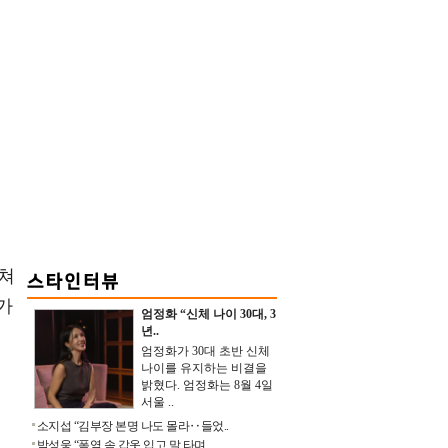
받쳐
가
엄정화 “신체 나이 30대, 3
년..
엄정화가 30대 초반 신체
나이를 유지하는 비결을
밝혔다. 엄정화는 8월 4일
서울 ..
소지섭 “김부장 본명 나도 몰라‥들었..
박성웅 “폭염 속 갑옷 입고 말 타며 ..