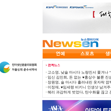
고소영, 낮술 마시다 노량진서 쫓겨나 “점
임신 김민희, 돈 없는 ♥홍상수 불륜 진심
장원영, 술 마시다 흘러내린 옷자락 
이정재, ♥임세령 비키니 인생샷 남겨주
혜리 과감하게 벗었다, 탄수화물 끊고 끈