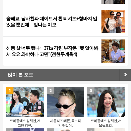
송혜교, 남사친과 데이트서 흰 티셔츠+청바지 입
었을 뿐인데…빛나는 미모
신동 살 너무 뺐나‥37㎏ 감량 부작용 “못 알아봐
서 요요 와야하나 고민”(전현무계획4)
많이 본 포토
트리플에스 김채연, 개
샤를리즈 테론, 독보적
트리플에스 김채연, 서
그맨 김규..
인 귀걸이..
울월드컵..