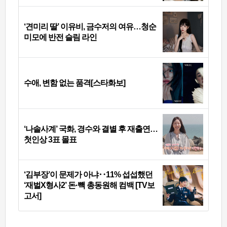
‘견미리 딸’ 이유비, 금수저의 여유…청순
미모에 반전 슬림 라인
수애, 변함 없는 품격[스타화보]
‘나솔사계’ 국화, 경수와 결별 후 재출연…
첫인상 3표 몰표
‘김부장’이 문제가 아냐‥11% 섭섭했던
‘재벌X형사2’ 돈·빽 총동원해 컴백 [TV보
고서]