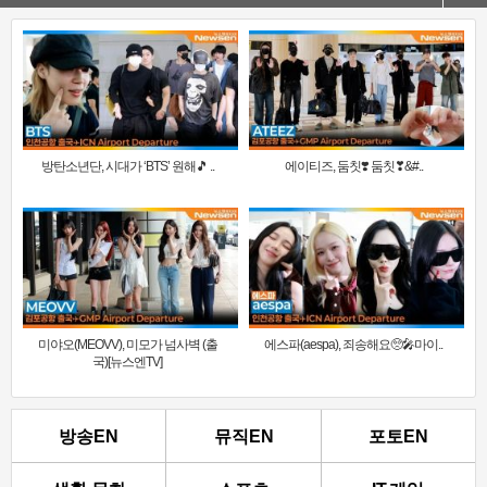
방탄소년단, 시대가 ‘BTS’ 원해🎵 ..
에이티즈, 둠칫❣️ 둠칫❣&#..
미야오(MEOVV), 미모가 넘사벽 (출
에스파(aespa), 죄송해요🥺🎤마이..
국)[뉴스엔TV]
방송EN
뮤직EN
포토EN