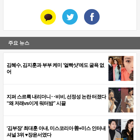
주요 뉴스
김혜수, 김지훈과 부부 케미 ‘얼빡샷’에도 굴욕 없
어
지퍼 스르륵 내리더니‥비비, 선정성 논란 터졌다
“왜 저래vs이게 워터밤” 시끌
‘김부장’ 최대훈 아내, 미스코리아 善+미스 인터내
셔널 3위 ♥장윤서였다