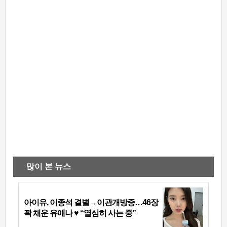
많이 본 뉴스
아이유, 이종석 결별→이관개방증…46장
꽉 채운 유애나 ♥ “열심히 사는 중”