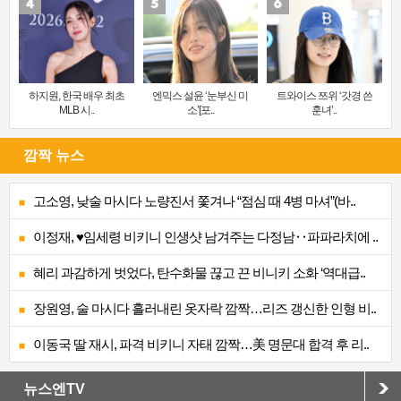
하지원, 한국 배우 최초
엔믹스 설윤 ‘눈부신 미
트와이스 쯔위 ‘갓경 쓴
MLB 시..
소’[포..
훈녀’..
깜짝 뉴스
고소영, 낮술 마시다 노량진서 쫓겨나 “점심 때 4병 마셔”(바..
이정재, ♥임세령 비키니 인생샷 남겨주는 다정남‥파파라치에 ..
혜리 과감하게 벗었다, 탄수화물 끊고 끈 비니키 소화 ‘역대급..
장원영, 술 마시다 흘러내린 옷자락 깜짝…리즈 갱신한 인형 비..
이동국 딸 재시, 파격 비키니 자태 깜짝…美 명문대 합격 후 리..
뉴스엔TV