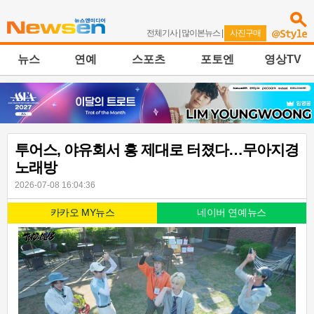
전체기사
|
많이본뉴스
|
사진구매
뉴스
연예
스포츠
포토엔
영상TV
투어스, 야유회서 흥 제대로 터졌다…무아지경
노래방
2026-07-08 16:04:36
카카오 MY뉴스
네이버 연예뉴스