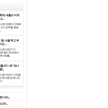
희애, 세월도 비켜
고...
뉴스엔 이재하 기자]배
나나, 김무열, 윤승
.
C몽, 서울 찍고 부
도 ...
뉴스엔 이민지 기
]MC몽이 부산에서
콘서트를 ..
출 10% 줘” 박나
前...
뉴스엔 이민지 기자]방
인 박나래 전 매니저
 ..
 다리...
라 ...