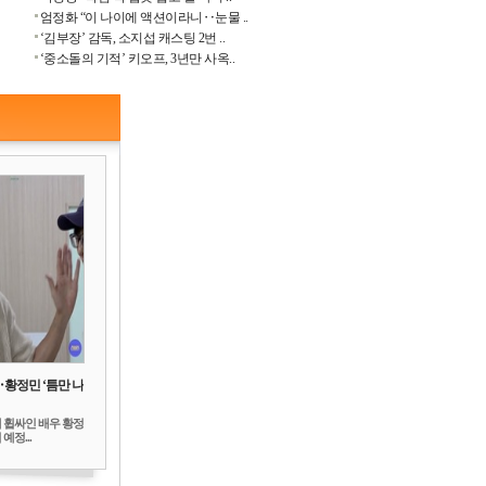
엄정화 “이 나이에 액션이라니‥눈물 ..
‘김부장’ 감독, 소지섭 캐스팅 2번 ..
‘중소돌의 기적’ 키오프, 3년만 사옥..
‥황정민 ‘틈만 나
 휩싸인 배우 황정
예정...