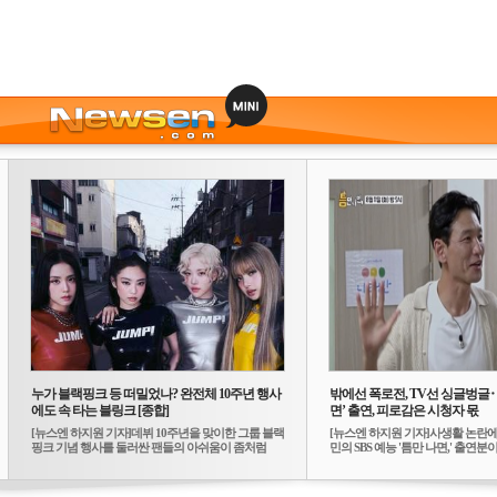
누가 블랙핑크 등 떠밀었나? 완전체 10주년 행사
밖에선 폭로전, TV선 싱글벙글
에도 속 타는 블링크 [종합]
면’ 출연, 피로감은 시청자 몫
[뉴스엔 하지원 기자]데뷔 10주년을 맞이한 그룹 블랙
[뉴스엔 하지원 기자]사생활 논란에
핑크 기념 행사를 둘러싼 팬들의 아쉬움이 좀처럼
민의 SBS 예능 '틈만 나면,' 출연분이 
가...