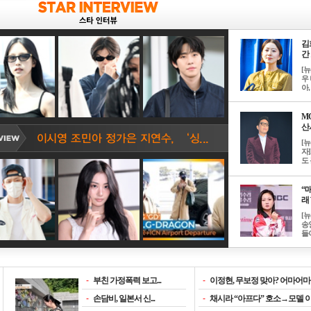
김
간 
[
우 
아, .
M
산서
[
자
도 
“매
래 
[
송
들이
-
부친 가정폭력 보고...
-
이정현, 무보정 맞아? 어마어마한
-
손담비, 일본서 신...
-
채시라 “아프다” 호소→모델 이소