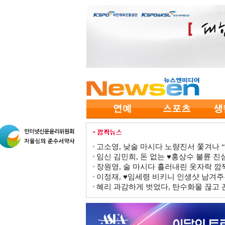
고소영, 낮술 마시다 노량진서 쫓겨나 “점
임신 김민희, 돈 없는 ♥홍상수 불륜 진심
장원영, 술 마시다 흘러내린 옷자락 
이정재, ♥임세령 비키니 인생샷 남겨주
혜리 과감하게 벗었다, 탄수화물 끊고 끈