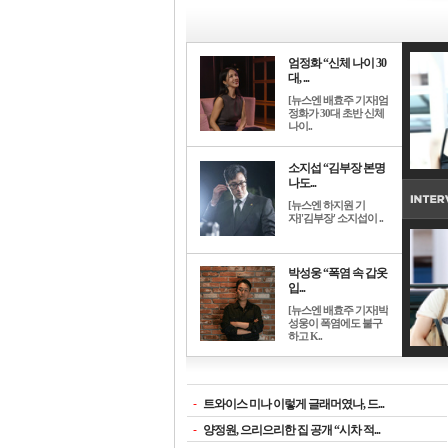
엄정화 “신체 나이 30
대, ...
[뉴스엔 배효주 기자]엄
정화가 30대 초반 신체
나이..
소지섭 “김부장 본명
나도...
[뉴스엔 하지원 기
자]'김부장' 소지섭이 ..
박성웅 “폭염 속 갑옷
입...
[뉴스엔 배효주 기자]박
성웅이 폭염에도 불구
하고 K..
-
트와이스 미나 이렇게 글래머였나, 드...
-
양정원, 으리으리한 집 공개 “시차 적...