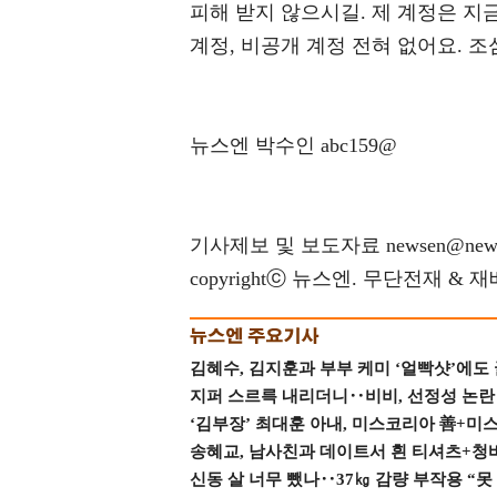
피해 받지 않으시길. 제 계정은 지
계정, 비공개 계정 전혀 없어요. 조
뉴스엔 박수인 abc159@
기사제보 및 보도자료 newsen@news
copyrightⓒ 뉴스엔. 무단전재 & 
김혜수, 김지훈과 부부 케미 ‘얼빡샷’에도
지퍼 스르륵 내리더니‥비비, 선정성 논란 터
‘김부장’ 최대훈 아내, 미스코리아 善+미
송혜교, 남사친과 데이트서 흰 티셔츠+청
신동 살 너무 뺐나‥37㎏ 감량 부작용 “못