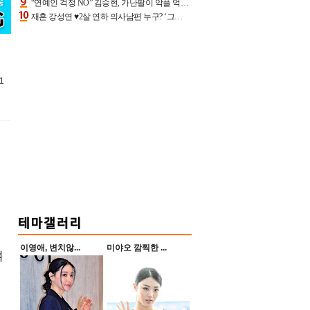
“연예인 걱정 NO” 김승현, 가난팔이 악플 억울할만‥아내+딸과 日 여행
재혼 강성연 ♥2살 연하 의사남편 누구? ‘그알’ 자문의에 훈남 비주얼 초엘리트 스펙 [종합]
1
이영애, 변치않...
미야오 깜찍한 ...
여