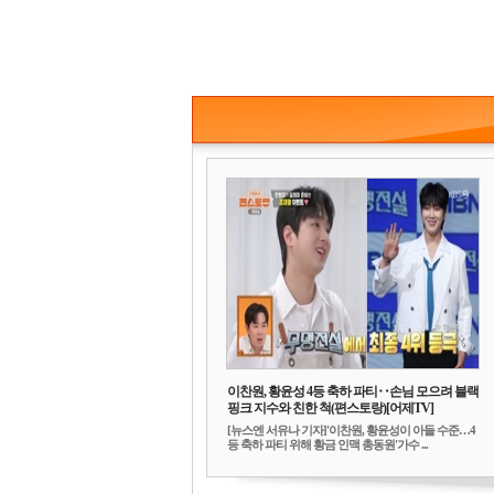
이찬원, 황윤성 4등 축하 파티‥손님 모으려 블랙
핑크 지수와 친한 척(편스토랑)[어제TV]
[뉴스엔 서유나 기자]'이찬원, 황윤성이 아들 수준…4
등 축하 파티 위해 황금 인맥 총동원'가수 ...