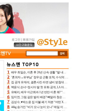
로그인
|
회원가입
배우 최일순, 이혼 후 20년 산속 생활 “딸 내가 버렸다고 원망‥맘 아파”(특종)[어제TV]
‘혼외자→유부남’ 정우성 근황 포착, 수식억 해킹 피해 후배 만났다 “존경하는”
집 공개 유재석, 결혼사진 라면 냄비 받침대 되고 분노‥가족사진도 피해(놀뭐)[어제TV]
백윤식 손녀+정시아 딸 첫 유화 공개, LA 아트쇼→서울국제조각페스타 작가다운 수준급 실력
유혜리, 배우 이근희과 1년 반만 이혼 왜? “식칼 꽂고 의자 던져” 충격 폭로(특종)[어제TV]
임지연, 그림 같은 발리 배경? 뼈말라 청순 비키니 핏에 상대 안 되네
김성수, ♥박소윤 집 이불 폐기 처분 “어떤 X이랑 썼을지 몰라” 질투(신랑수업2)[어제TV]
44kg 송가인 “비가 오나 눈이 오나” 매일 이 운동, 허벅지 근육량 상승+체지방 감소