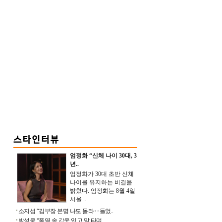
엄정화 “신체 나이 30대, 3
년..
엄정화가 30대 초반 신체
나이를 유지하는 비결을
밝혔다. 엄정화는 8월 4일
서울 ..
소지섭 “김부장 본명 나도 몰라‥들었..
박성웅 “폭염 속 갑옷 입고 말 타며 ..