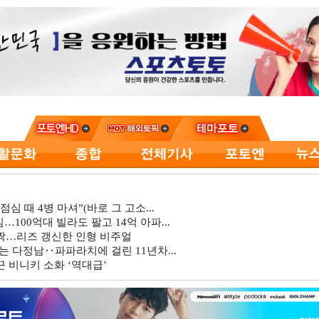
심 때 4병 마셔”(바로 그 고소...
…100억대 빌라도 팔고 14억 아파...
깜짝…리즈 갱신한 인형 비주얼
는 다정남‥파파라치에 걸린 11년차...
 비니키 소화 ‘역대급’