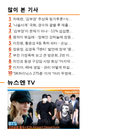
차예련, ‘김부장’ 주상욱 링거투혼+식스팩 비화 “옷 벗는데 아저씨는 안 된다고”(차장금)
‘나솔사계’ 국화, 경수와 결별 후 재출연…첫인상 3표 몰표
‘김부장’이 문제가 아냐‥11% 섭섭했던 ‘재벌X형사2’ 돈·빽 총동원해 컴백 [TV보고서]
원작이 뭐길래‥정해인 강하늘에 장원영까지 참여한 이 영화
이찬원, 황윤성 4등 축하 파티‥손님 모으려 블랙핑크 지수와 친한 척(편스토랑)[어제TV]
장윤정, 김경욱 ‘T팬티’ 발언에 정색 “묻지 않았는데, 그것도 성희롱”(장공장)
부친 가정폭력 보고 큰 방은희, 2번 이혼 후 잠수→母 고독사에 자책(특종세상)[어제TV]
차인표 동생 구강암 사망 회상 “마지막 순간 동생 손 잡아준 신애라, 두고두고 고마워” (신애라이프)
이지아, 48세 생일‥관리 어떻게 하길래 놀라운 동안 미모
‘SK하이닉스 275층’ 미자 “머리 뚜껑에서 사, 주식만 안 해도 돈 버는 것”