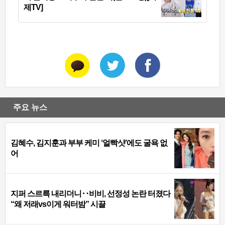
제TV]
주요 뉴스
김혜수, 김지훈과 부부 케미 ‘얼빡샷’에도 굴욕 없
어
지퍼 스르륵 내리더니‥비비, 선정성 논란 터졌다
“왜 저래vs이게 워터밤” 시끌