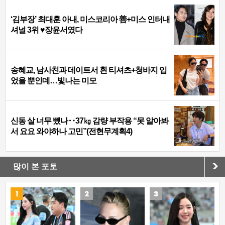
‘김부장’ 최대훈 아내, 미스코리아 善+미스 인터내
셔널 3위 ♥장윤서였다
송혜교, 남사친과 데이트서 흰 티셔츠+청바지 입
었을 뿐인데…빛나는 미모
신동 살 너무 뺐나‥37㎏ 감량 부작용 “못 알아봐
서 요요 와야하나 고민”(전현무계획4)
많이 본 포토