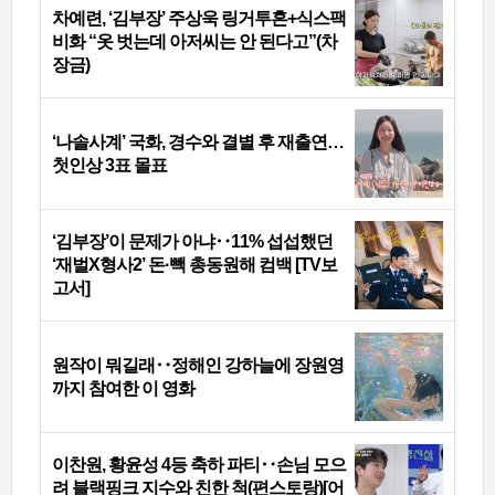
차예련, ‘김부장’ 주상욱 링거투혼+식스팩
비화 “옷 벗는데 아저씨는 안 된다고”(차
장금)
‘나솔사계’ 국화, 경수와 결별 후 재출연…
첫인상 3표 몰표
‘김부장’이 문제가 아냐‥11% 섭섭했던
‘재벌X형사2’ 돈·빽 총동원해 컴백 [TV보
고서]
원작이 뭐길래‥정해인 강하늘에 장원영
까지 참여한 이 영화
이찬원, 황윤성 4등 축하 파티‥손님 모으
려 블랙핑크 지수와 친한 척(편스토랑)[어