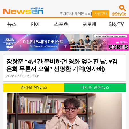
전체기사
|
많이본뉴스
|
사진구매
뉴스
연예
스포츠
포토엔
영상TV
장항준 “4년간 준비하던 영화 엎어진 날, ♥김
은희 무릎서 오열” 선명한 기억(영사배)
2026-07-08 16:13:06
카카오 MY뉴스
네이버 연예뉴스