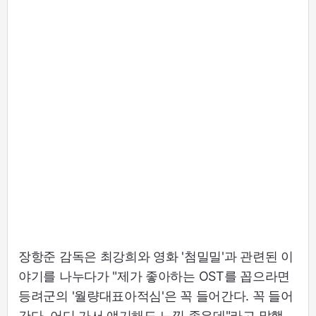
장항준 감독은 최강희와 영화 '첨밀밀'과 관련된 이
야기를 나누다가 "제가 좋아하는 OST를 꼽으라면
등려군의 '월량대표아적심'은 꼭 들어간다. 꼭 들어
간다. 어디 가서 얘기해도 느낌 좋은데"라고 말했