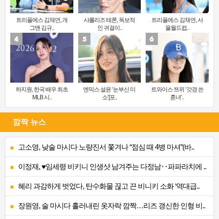
트리플에스 김채연, 개
샤를리즈 테론, 독보적
트리플에스 김채연, 서
그맨 김규..
인 귀걸이..
울월드컵..
하지원, 한국 배우 최초
엔믹스 설윤 ‘눈부신 미
트와이스 쯔위 ‘갓경 쓴
MLB 시..
소’[포..
훈녀’..
깜짝 뉴스
고소영, 낮술 마시다 노량진서 쫓겨나 “점심 때 4병 마셔”(바..
이정재, ♥임세령 비키니 인생샷 남겨주는 다정남‥파파라치에 ..
혜리 과감하게 벗었다, 탄수화물 끊고 끈 비니키 소화 ‘역대급..
장원영, 술 마시다 흘러내린 옷자락 깜짝…리즈 갱신한 인형 비..