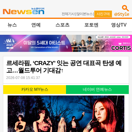
전체기사
|
많이본뉴스
|
사진구매
뉴스
연예
스포츠
포토엔
영상TV
르세라핌, ‘CRAZY’ 잇는 공연 대표곡 탄생 예
고…월드투어 기대감↑
2026-07-08 15:41:37
카카오 MY뉴스
네이버 연예뉴스