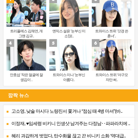
트리플에스 김채연, 개
엔믹스 설윤 ‘눈부신 미
트와이스 쯔위 ‘갓경 쓴
그맨 김규..
소’[포..
훈녀’..
안효섭 ‘작은 얼굴에 잘
트와이스 미나 ‘눈부신
트와이스 쯔위 ‘야구모
생김이 ..
아름다..
자만 써..
깜짝 뉴스
고소영, 낮술 마시다 노량진서 쫓겨나 “점심 때 4병 마셔”(바..
이정재, ♥임세령 비키니 인생샷 남겨주는 다정남‥파파라치에 ..
혜리 과감하게 벗었다, 탄수화물 끊고 끈 비니키 소화 ‘역대급..