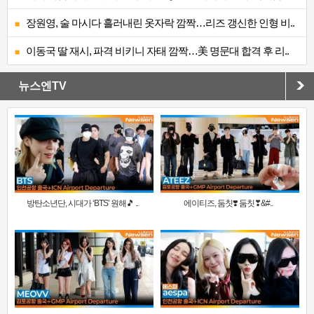
장원영, 술 마시다 흘러내린 옷자락 깜짝…리즈 갱신한 인형 비..
이동국 딸 재시, 파격 비키니 자태 깜짝…美 명문대 합격 후 리..
뉴스엔TV
방탄소년단, 시대가 ‘BTS’ 원해🎵 ..
에이티즈, 둠칫❣️ 둠칫❣&#..