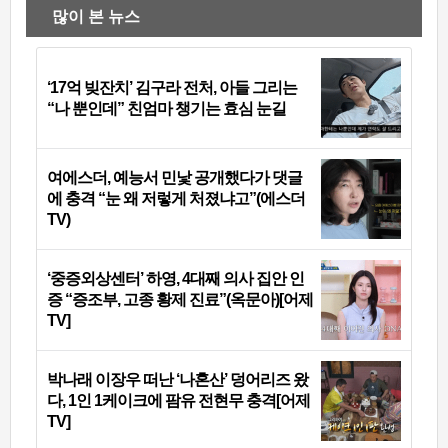
많이 본 뉴스
‘17억 빚잔치’ 김구라 전처, 아들 그리는
“나 뿐인데” 친엄마 챙기는 효심 눈길
여에스더, 예능서 민낯 공개했다가 댓글
에 충격 “눈 왜 저렇게 처졌냐고”(에스더
TV)
‘중증외상센터’ 하영, 4대째 의사 집안 인
증 “증조부, 고종 황제 진료”(옥문아)[어제
TV]
박나래 이장우 떠난 ‘나혼산’ 덩어리즈 왔
다, 1인 1케이크에 팜유 전현무 충격[어제
TV]