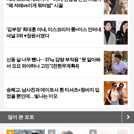
“왜 저래vs이게 워터밤” 시끌
‘김부장’ 최대훈 아내, 미스코리아 善+미스 인터내
셔널 3위 ♥장윤서였다
신동 살 너무 뺐나‥37㎏ 감량 부작용 “못 알아봐
서 요요 와야하나 고민”(전현무계획4)
송혜교, 남사친과 데이트서 흰 티셔츠+청바지 입
었을 뿐인데…빛나는 미모
많이 본 포토