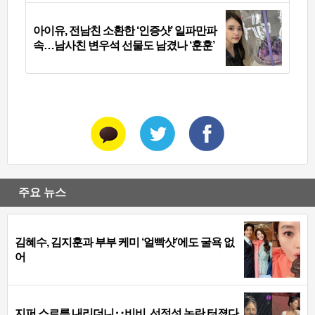
아이유, 전남친 소환한 ‘인증샷’ 일파만파
속…남사친 변우석 선물도 남겼나 ‘훈훈’
주요 뉴스
김혜수, 김지훈과 부부 케미 ‘얼빡샷’에도 굴욕 없
어
지퍼 스르륵 내리더니‥비비, 선정성 논란 터졌다