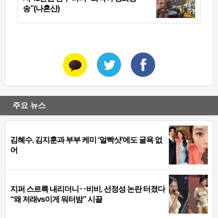
송”(나혼산)
주요 뉴스
김혜수, 김지훈과 부부 케미 ‘얼빡샷’에도 굴욕 없
어
지퍼 스르륵 내리더니‥비비, 선정성 논란 터졌다
“왜 저래vs이게 워터밤” 시끌