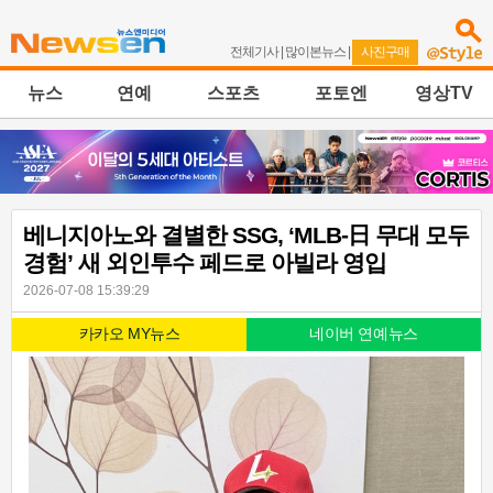
전체기사
|
많이본뉴스
|
사진구매
뉴스
연예
스포츠
포토엔
영상TV
베니지아노와 결별한 SSG, ‘MLB-日 무대 모두
경험’ 새 외인투수 페드로 아빌라 영입
2026-07-08 15:39:29
카카오 MY뉴스
네이버 연예뉴스