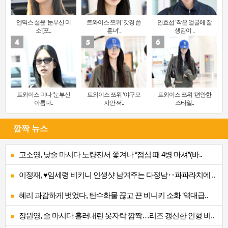
엔믹스 설윤 ‘눈부신 미
트와이스 쯔위 ‘갓경 쓴
안효섭 ‘작은 얼굴에 잘
소’[포..
훈녀’..
생김이 ..
트와이스 미나 ‘눈부신
트와이스 쯔위 ‘야구모
트와이스 쯔위 ‘편안한
아름다..
자만 써..
스타일..
깜짝 뉴스
고소영, 낮술 마시다 노량진서 쫓겨나 “점심 때 4병 마셔”(바..
이정재, ♥임세령 비키니 인생샷 남겨주는 다정남‥파파라치에 ..
혜리 과감하게 벗었다, 탄수화물 끊고 끈 비니키 소화 ‘역대급..
장원영, 술 마시다 흘러내린 옷자락 깜짝…리즈 갱신한 인형 비..