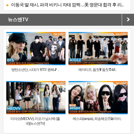
이동국 딸 재시, 파격 비키니 자태 깜짝…美 명문대 합격 후 리..
뉴스엔TV
방탄소년단, 시대가 ‘BTS’ 원해🎵 ..
에이티즈, 둠칫❣️ 둠칫❣&#..
미야오(MEOVV), 미모가 넘사벽 (출
에스파(aespa), 죄송해요🥺🎤마이..
국)[뉴스엔TV]