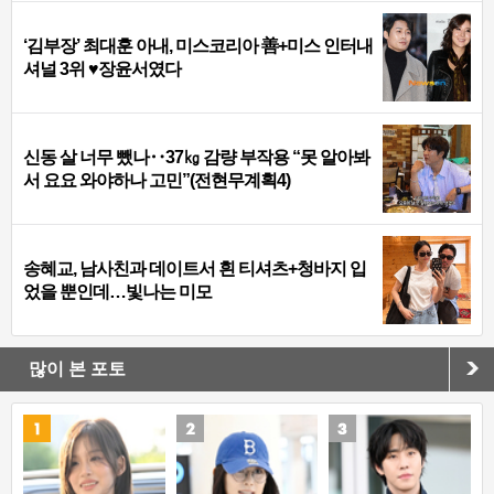
‘김부장’ 최대훈 아내, 미스코리아 善+미스 인터내
셔널 3위 ♥장윤서였다
신동 살 너무 뺐나‥37㎏ 감량 부작용 “못 알아봐
서 요요 와야하나 고민”(전현무계획4)
송혜교, 남사친과 데이트서 흰 티셔츠+청바지 입
었을 뿐인데…빛나는 미모
많이 본 포토