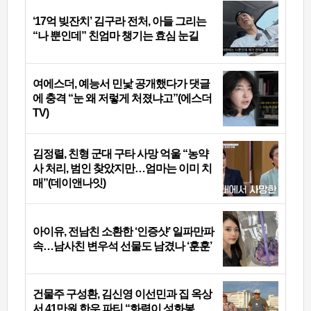
‘17억 빚잔치’ 김구라 전처, 아들 그리는
“나 뿐인데” 친엄마 챙기는 효심 눈길
여에스더, 예능서 민낯 공개했다가 댓글
에 충격 “눈 왜 저렇게 처졌냐고”(에스더
TV)
김정렬, 친형 군대 구타 사망 억울 “농약
사 처리, 범인 찾았지만…엄마는 이미 치
매”(데이앤나잇)
아이유, 전남친 소환한 ‘인증샷’ 일파만파
속…남사친 변우석 선물도 남겼나 ‘훈훈’
건물주 구성환, 김신영 이선민과 집 옥상
서 41만원 한우 파티 “화력이 성화봉