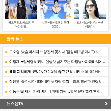
하츠투하츠 카르멘, 우
시온-이안-성찬, 상큼한
트와이스 미나 ‘눈부신
아한 런웨..
‘2026 ..
아름다..
깜짝 뉴스
고소영, 낮술 마시다 노량진서 쫓겨나 “점심 때 4병 마셔”(바..
이정재, ♥임세령 비키니 인생샷 남겨주는 다정남‥파파라치에 ..
혜리 과감하게 벗었다, 탄수화물 끊고 끈 비니키 소화 ‘역대급..
장원영, 술 마시다 흘러내린 옷자락 깜짝…리즈 갱신한 인형 비..
이동국 딸 재시, 파격 비키니 자태 깜짝…美 명문대 합격 후 리..
뉴스엔TV