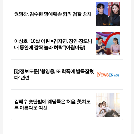
권영찬, 김수현 명예훼손 혐의 검찰 송치
이상호 “10살 어린 ♥김자연, 장인·장모님
내 동안에 깜짝 놀라 허락”(아침마당)
[정정보도문] ‘황영웅, 또 학폭에 발목잡혔
다’ 관련
김혜수 숏단발에 웨딩룩은 처음, 美치도
록 아름다운 여신