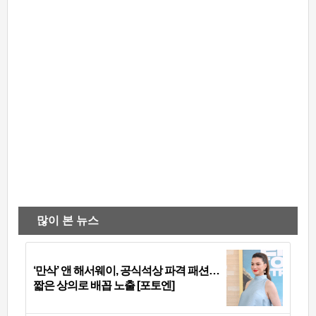
많이 본 뉴스
‘만삭’ 앤 해서웨이, 공식석상 파격 패션…
짧은 상의로 배꼽 노출 [포토엔]