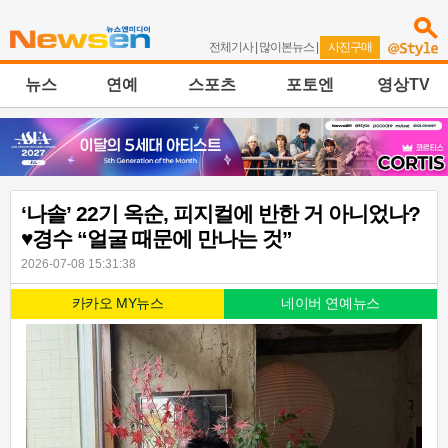
전체기사
|
많이본뉴스
|
사진구매
뉴스
연예
스포츠
포토엔
영상TV
‘나솔’ 22기 옥순, 피지컬에 반한 거 아니었나?
♥경수 “얼굴 때문에 만나는 것”
2026-07-08 15:31:38
카카오 MY뉴스
네이버 연예뉴스