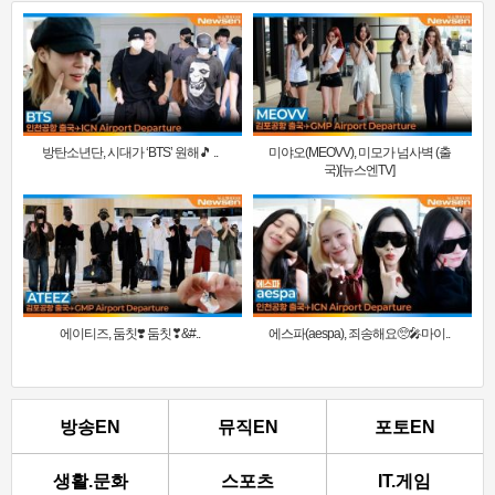
방탄소년단, 시대가 ‘BTS’ 원해🎵 ..
미야오(MEOVV), 미모가 넘사벽 (출
국)[뉴스엔TV]
에이티즈, 둠칫❣️ 둠칫❣&#..
에스파(aespa), 죄송해요🥺🎤마이..
방송EN
뮤직EN
포토EN
생활.문화
스포츠
IT.게임