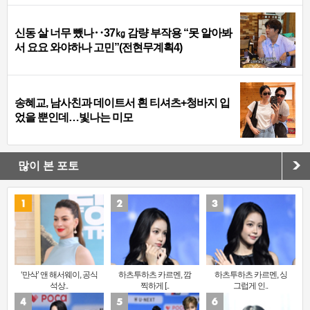
신동 살 너무 뺐나‥37㎏ 감량 부작용 “못 알아봐
서 요요 와야하나 고민”(전현무계획4)
송혜교, 남사친과 데이트서 흰 티셔츠+청바지 입
었을 뿐인데…빛나는 미모
많이 본 포토
‘만삭’ 앤 해서웨이, 공식
하츠투하츠 카르멘, 깜
하츠투하츠 카르멘, 싱
석상..
찍하게 [..
그럽게 인..