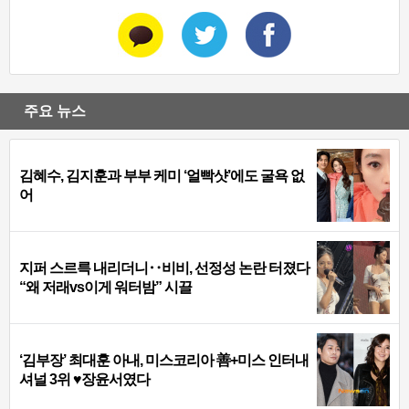
주요 뉴스
김혜수, 김지훈과 부부 케미 ‘얼빡샷’에도 굴욕 없
어
지퍼 스르륵 내리더니‥비비, 선정성 논란 터졌다
“왜 저래vs이게 워터밤” 시끌
‘김부장’ 최대훈 아내, 미스코리아 善+미스 인터내
셔널 3위 ♥장윤서였다