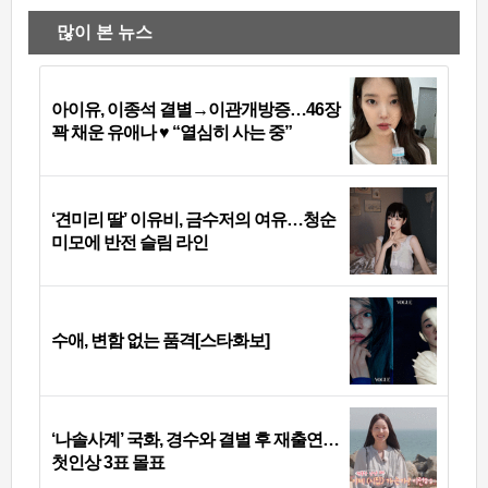
많이 본 뉴스
아이유, 이종석 결별→이관개방증…46장
꽉 채운 유애나 ♥ “열심히 사는 중”
‘견미리 딸’ 이유비, 금수저의 여유…청순
미모에 반전 슬림 라인
수애, 변함 없는 품격[스타화보]
‘나솔사계’ 국화, 경수와 결별 후 재출연…
첫인상 3표 몰표