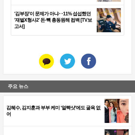
‘김부장’이 문제가 아냐‥11% 섭섭했던
‘재벌X형사2’ 돈·빽 총동원해 컴백 [TV보
고서]
주요 뉴스
김혜수, 김지훈과 부부 케미 ‘얼빡샷’에도 굴욕 없
어