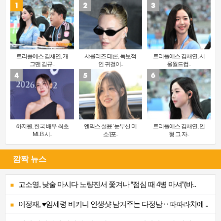
트리플에스 김채연, 개
샤를리즈 테론, 독보적
트리플에스 김채연, 서
그맨 김규..
인 귀걸이..
울월드컵..
하지원, 한국 배우 최초
엔믹스 설윤 ‘눈부신 미
트리플에스 김채연, 인
MLB 시..
소’[포..
형 그 자..
깜짝 뉴스
고소영, 낮술 마시다 노량진서 쫓겨나 “점심 때 4병 마셔”(바..
이정재, ♥임세령 비키니 인생샷 남겨주는 다정남‥파파라치에 ..