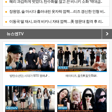
혜리 과감하게 벗었다, 탄수화물 끊고 끈 비니키 소화 ‘역대급..
장원영, 술 마시다 흘러내린 옷자락 깜짝…리즈 갱신한 인형 비..
이동국 딸 재시, 파격 비키니 자태 깜짝…美 명문대 합격 후 리..
뉴스엔TV
방탄소년단, 시대가 ‘BTS’ 원해🎵 ..
에이티즈, 둠칫❣️ 둠칫❣&#..