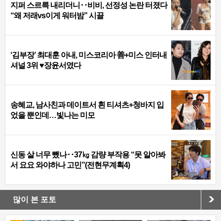
지퍼 스르륵 내리더니‥비비, 선정성 논란 터졌다
“왜 저래vs이게 워터밤” 시끌
‘김부장’ 최대훈 아내, 미스코리아 善+미스 인터내
셔널 3위 ♥장윤서였다
송혜교, 남사친과 데이트서 흰 티셔츠+청바지 입
었을 뿐인데…빛나는 미모
신동 살 너무 뺐나‥37㎏ 감량 부작용 “못 알아봐
서 요요 와야하나 고민”(전현무계획4)
많이 본 포토