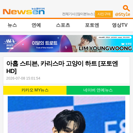
전체기사
|
많이본뉴스
|
사진구매
뉴스
연예
스포츠
포토엔
영상TV
아홉 스티븐, 카리스마 고양이 하트 [포토엔
HD]
2026-07-08 15:01:54
카카오 MY뉴스
네이버 연예뉴스