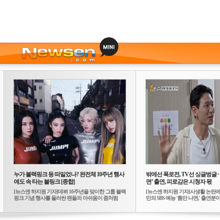
누가 블랙핑크 등 떠밀었나? 완전체 10주년 행사
밖에선 폭로전, TV선 싱글벙글
에도 속 타는 블링크 [종합]
면’ 출연, 피로감은 시청자 몫
[뉴스엔 하지원 기자]데뷔 10주년을 맞이한 그룹 블랙
[뉴스엔 하지원 기자]사생활 논란에
핑크 기념 행사를 둘러싼 팬들의 아쉬움이 좀처럼
민의 SBS 예능 '틈만 나면,' 출연분이 
가...