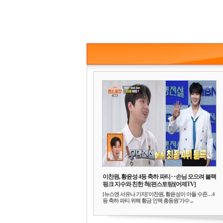
이찬원, 황윤성 4등 축하 파티‥손님 모으려 블랙
핑크 지수와 친한 척(편스토랑)[어제TV]
[뉴스엔 서유나 기자]'이찬원, 황윤성이 아들 수준…4
등 축하 파티 위해 황금 인맥 총동원'가수 ...