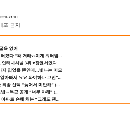
en.com
재배포 금지
 굴욕 없어
졌다 “왜 저래vs이게 워터밤...
스 인터내셔널 3위 ♥장윤서였다
바지 입었을 뿐인데…빛나는 미모
 알아봐서 요요 와야하나 고민”...
종 선택 “늦어서 미안해” (...
→복근 공개 “너무 야해” (...
 아파트 손해 처분 “그래도 괜...