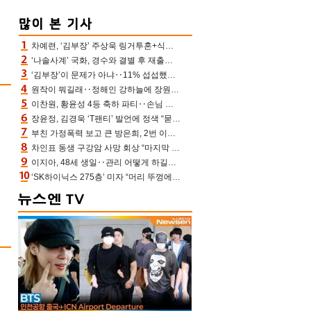
차예련, ‘김부장’ 주상욱 링거투혼+식스팩 비화 “옷 벗는데 아저씨는 안 된다고”(차장금)
‘나솔사계’ 국화, 경수와 결별 후 재출연…첫인상 3표 몰표
‘김부장’이 문제가 아냐‥11% 섭섭했던 ‘재벌X형사2’ 돈·빽 총동원해 컴백 [TV보고서]
원작이 뭐길래‥정해인 강하늘에 장원영까지 참여한 이 영화
이찬원, 황윤성 4등 축하 파티‥손님 모으려 블랙핑크 지수와 친한 척(편스토랑)[어제TV]
장윤정, 김경욱 ‘T팬티’ 발언에 정색 “묻지 않았는데, 그것도 성희롱”(장공장)
부친 가정폭력 보고 큰 방은희, 2번 이혼 후 잠수→母 고독사에 자책(특종세상)[어제TV]
차인표 동생 구강암 사망 회상 “마지막 순간 동생 손 잡아준 신애라, 두고두고 고마워” (신애라이프)
이지아, 48세 생일‥관리 어떻게 하길래 놀라운 동안 미모
‘SK하이닉스 275층’ 미자 “머리 뚜껑에서 사, 주식만 안 해도 돈 버는 것”