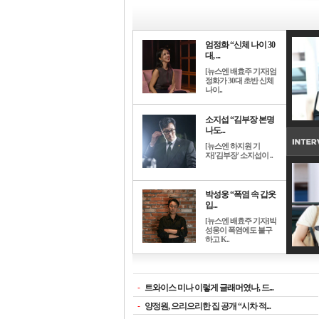
엄정화 “신체 나이 30
대, ...
[뉴스엔 배효주 기자]엄
정화가 30대 초반 신체
나이..
소지섭 “김부장 본명
나도...
[뉴스엔 하지원 기
자]'김부장' 소지섭이 ..
박성웅 “폭염 속 갑옷
입...
[뉴스엔 배효주 기자]박
성웅이 폭염에도 불구
하고 K..
-
트와이스 미나 이렇게 글래머였나, 드...
-
양정원, 으리으리한 집 공개 “시차 적...