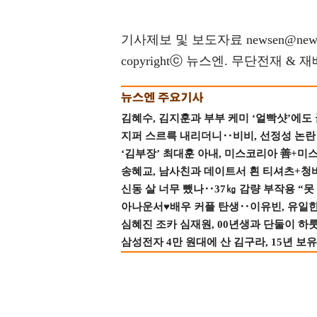
기사제보 및 보도자료 newsen@news
copyrightⓒ 뉴스엔. 무단전재 & 
김혜수, 김지훈과 부부 케미 ‘얼빡샷’에도
지퍼 스르륵 내리더니‥비비, 선정성 논란 터
‘김부장’ 최대훈 아내, 미스코리아 善+미
송혜교, 남사친과 데이트서 흰 티셔츠+청
신동 살 너무 뺐나‥37㎏ 감량 부작용 “못
아나운서♥배우 커플 탄생‥이유빈, 유일한 최
심혜진 조카 심재원, 00년생과 단둘이 하룻밤
삼성전자 4만 원대에 산 김구라, 15년 보유