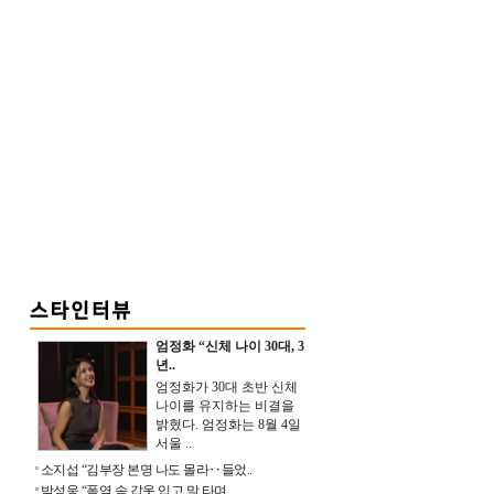
엄정화 “신체 나이 30대, 3
년..
엄정화가 30대 초반 신체
나이를 유지하는 비결을
밝혔다. 엄정화는 8월 4일
서울 ..
소지섭 “김부장 본명 나도 몰라‥들었..
박성웅 “폭염 속 갑옷 입고 말 타며 ..