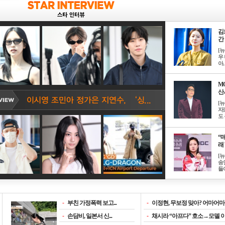
김
간 
[
우 
아, .
M
산서
[
자
도 
“매
래 
[
송
들이
-
부친 가정폭력 보고...
-
이정현, 무보정 맞아? 어마어마한
-
손담비, 일본서 신...
-
채시라 “아프다” 호소→모델 이소