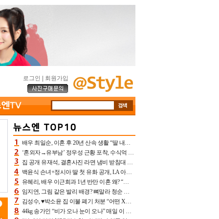
로그인
|
회원가입
배우 최일순, 이혼 후 20년 산속 생활 “딸 내가 버렸다고 원망‥맘 아파”(특종)[어제TV]
‘혼외자→유부남’ 정우성 근황 포착, 수식억 해킹 피해 후배 만났다 “존경하는”
집 공개 유재석, 결혼사진 라면 냄비 받침대 되고 분노‥가족사진도 피해(놀뭐)[어제TV]
백윤식 손녀+정시아 딸 첫 유화 공개, LA 아트쇼→서울국제조각페스타 작가다운 수준급 실력
유혜리, 배우 이근희과 1년 반만 이혼 왜? “식칼 꽂고 의자 던져” 충격 폭로(특종)[어제TV]
임지연, 그림 같은 발리 배경? 뼈말라 청순 비키니 핏에 상대 안 되네
김성수, ♥박소윤 집 이불 폐기 처분 “어떤 X이랑 썼을지 몰라” 질투(신랑수업2)[어제TV]
44kg 송가인 “비가 오나 눈이 오나” 매일 이 운동, 허벅지 근육량 상승+체지방 감소