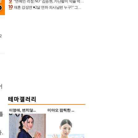
“연예인 걱정 NO” 김승현, 가난팔이 악플 억울할만‥아내+딸과 日 여행
재혼 강성연 ♥2살 연하 의사남편 누구? ‘그알’ 자문의에 훈남 비주얼 초엘리트 스펙 [종합]
2
어
이영애, 변치않...
미야오 깜찍한 ...
틀
.