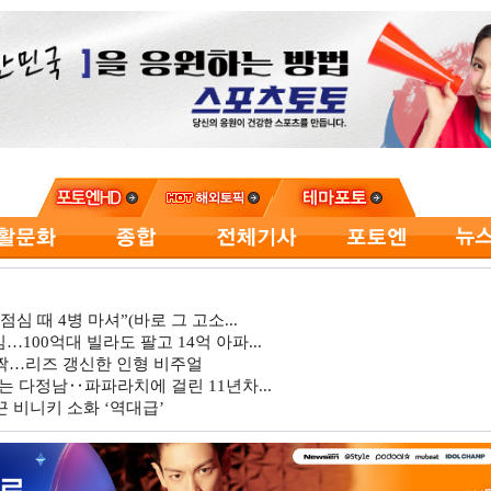
심 때 4병 마셔”(바로 그 고소...
…100억대 빌라도 팔고 14억 아파...
깜짝…리즈 갱신한 인형 비주얼
는 다정남‥파파라치에 걸린 11년차...
 비니키 소화 ‘역대급’