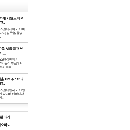
희애, 세월도 비켜
고...
뉴스엔 이재하 기자]배
나나, 김무열, 윤승
.
C몽, 서울 찍고 부
도 ...
뉴스엔 이민지 기
]MC몽이 부산에서
콘서트를 ..
출 10% 줘” 박나
前...
뉴스엔 이민지 기자]방
인 박나래 전 매니저
 ..
 다리...
라 ...