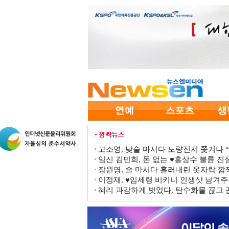
고소영, 낮술 마시다 노량진서 쫓겨나 “점
임신 김민희, 돈 없는 ♥홍상수 불륜 진심
장원영, 술 마시다 흘러내린 옷자락 
이정재, ♥임세령 비키니 인생샷 남겨주
혜리 과감하게 벗었다, 탄수화물 끊고 끈