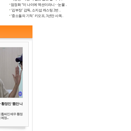
엄정화 “이 나이에 액션이라니‥눈물 ..
‘김부장’ 감독, 소지섭 캐스팅 2번 ..
‘중소돌의 기적’ 키오프, 3년만 사옥..
‥황정민 ‘틈만 나
 휩싸인 배우 황정
예정...