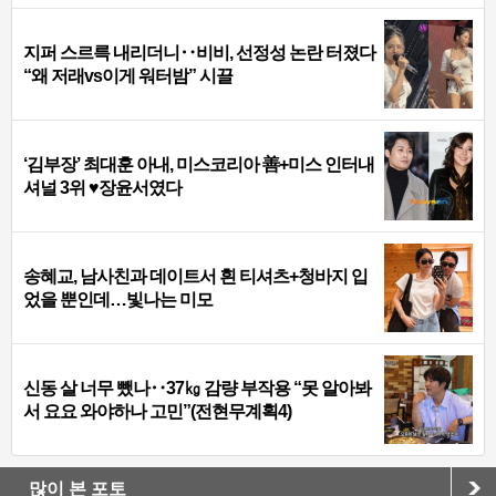
지퍼 스르륵 내리더니‥비비, 선정성 논란 터졌다
“왜 저래vs이게 워터밤” 시끌
‘김부장’ 최대훈 아내, 미스코리아 善+미스 인터내
셔널 3위 ♥장윤서였다
송혜교, 남사친과 데이트서 흰 티셔츠+청바지 입
었을 뿐인데…빛나는 미모
신동 살 너무 뺐나‥37㎏ 감량 부작용 “못 알아봐
서 요요 와야하나 고민”(전현무계획4)
많이 본 포토