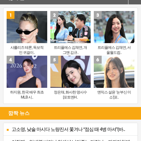
샤를리즈 테론, 독보적
트리플에스 김채연, 개
트리플에스 김채연, 서
인 귀걸이..
그맨 김규..
울월드컵..
하지원, 한국 배우 최초
정은채, 화사한 명사수
엔믹스 설윤 ‘눈부신 미
MLB 시..
[포토엔H..
소’[포..
깜짝 뉴스
고소영, 낮술 마시다 노량진서 쫓겨나 “점심 때 4병 마셔”(바..