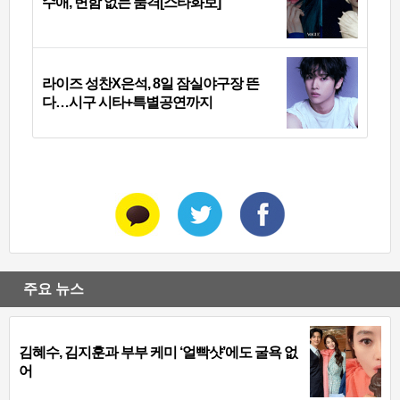
수애, 변함 없는 품격[스타화보]
라이즈 성찬X은석, 8일 잠실야구장 뜬
다…시구 시타+특별공연까지
주요 뉴스
김혜수, 김지훈과 부부 케미 ‘얼빡샷’에도 굴욕 없
어