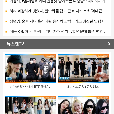
이정재, ♥임세령 비키니 인생샷 남겨주는 다정남‥파파라치에 ..
혜리 과감하게 벗었다, 탄수화물 끊고 끈 비니키 소화 ‘역대급..
장원영, 술 마시다 흘러내린 옷자락 깜짝…리즈 갱신한 인형 비..
이동국 딸 재시, 파격 비키니 자태 깜짝…美 명문대 합격 후 리..
뉴스엔TV
방탄소년단, 시대가 ‘BTS’ 원해🎵 ..
에이티즈, 둠칫❣️ 둠칫❣&#..