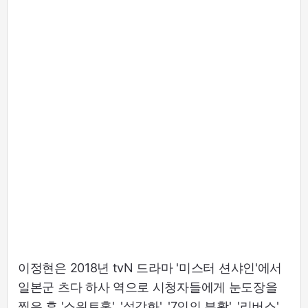
이정현은 2018년 tvN 드라마 '미스터 션샤인'에서
일본군 츠다 하사 역으로 시청자들에게 눈도장을
찍은 후 '스위트홈', '설강화', '7인의 부활', '리버스',