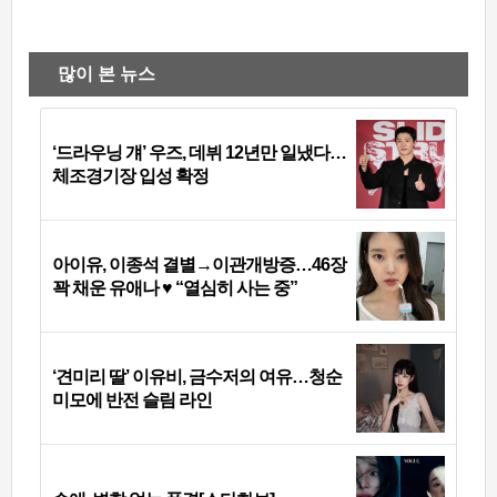
많이 본 뉴스
‘드라우닝 걔’ 우즈, 데뷔 12년만 일냈다…
체조경기장 입성 확정
아이유, 이종석 결별→이관개방증…46장
꽉 채운 유애나 ♥ “열심히 사는 중”
‘견미리 딸’ 이유비, 금수저의 여유…청순
미모에 반전 슬림 라인