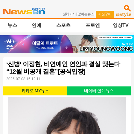
전체기사
|
많이본뉴스
|
사진구매
뉴스
연예
스포츠
포토엔
영상TV
‘신병’ 이정현, 비연예인 연인과 결실 맺는다
“12월 비공개 결혼”[공식입장]
2026-07-08 15:12:11
카카오 MY뉴스
네이버 연예뉴스