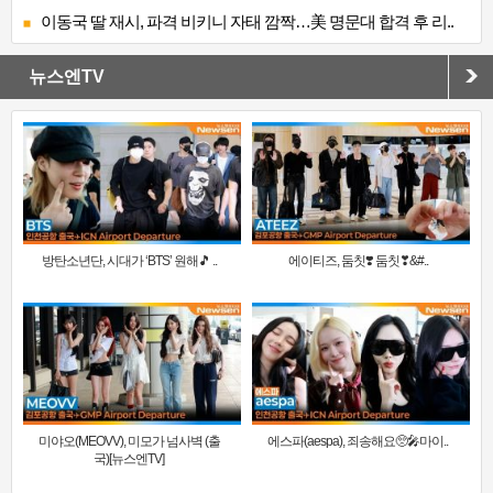
이동국 딸 재시, 파격 비키니 자태 깜짝…美 명문대 합격 후 리..
뉴스엔TV
방탄소년단, 시대가 ‘BTS’ 원해🎵 ..
에이티즈, 둠칫❣️ 둠칫❣&#..
미야오(MEOVV), 미모가 넘사벽 (출
에스파(aespa), 죄송해요🥺🎤마이..
국)[뉴스엔TV]