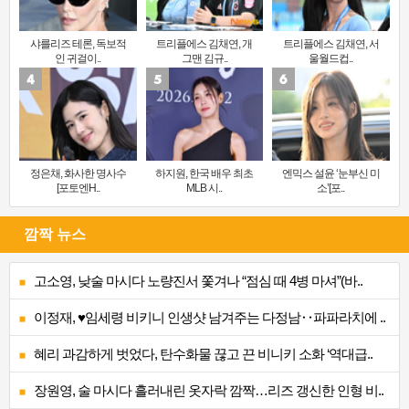
샤를리즈 테론, 독보적
트리플에스 김채연, 개
트리플에스 김채연, 서
인 귀걸이..
그맨 김규..
울월드컵..
정은채, 화사한 명사수
하지원, 한국 배우 최초
엔믹스 설윤 ‘눈부신 미
[포토엔H..
MLB 시..
소’[포..
깜짝 뉴스
고소영, 낮술 마시다 노량진서 쫓겨나 “점심 때 4병 마셔”(바..
이정재, ♥임세령 비키니 인생샷 남겨주는 다정남‥파파라치에 ..
혜리 과감하게 벗었다, 탄수화물 끊고 끈 비니키 소화 ‘역대급..
장원영, 술 마시다 흘러내린 옷자락 깜짝…리즈 갱신한 인형 비..