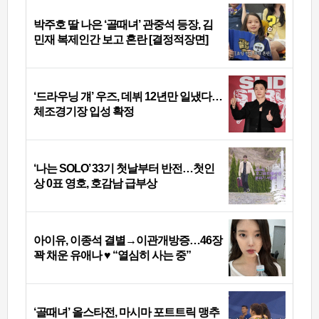
박주호 딸 나은 ‘골때녀’ 관중석 등장, 김
민재 복제인간 보고 혼란 [결정적장면]
‘드라우닝 걔’ 우즈, 데뷔 12년만 일냈다…
체조경기장 입성 확정
‘나는 SOLO’ 33기 첫날부터 반전…첫인
상 0표 영호, 호감남 급부상
아이유, 이종석 결별→이관개방증…46장
꽉 채운 유애나 ♥ “열심히 사는 중”
‘골때녀’ 올스타전, 마시마 포트트릭 맹추