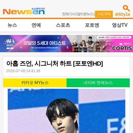
전체기사
|
많이본뉴스
|
사진구매
뉴스
연예
스포츠
포토엔
영상TV
아홉 즈언, 시그니처 하트 [포토엔HD]
2026-07-08 14:41:36
카카오 MY뉴스
네이버 연예뉴스