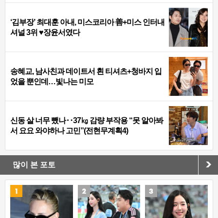
‘김부장’ 최대훈 아내, 미스코리아 善+미스 인터내
셔널 3위 ♥장윤서였다
송혜교, 남사친과 데이트서 흰 티셔츠+청바지 입
었을 뿐인데…빛나는 미모
신동 살 너무 뺐나‥37㎏ 감량 부작용 “못 알아봐
서 요요 와야하나 고민”(전현무계획4)
많이 본 포토