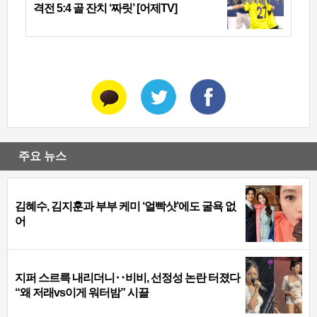
격전 5:4 골 잔치 ‘짜릿’ [어제TV]
주요 뉴스
김혜수, 김지훈과 부부 케미 ‘얼빡샷’에도 굴욕 없
어
지퍼 스르륵 내리더니‥비비, 선정성 논란 터졌다
“왜 저래vs이게 워터밤” 시끌