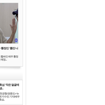
‥황정민 ‘틈만 나
 휩싸인 배우 황정
예정...
효섭 ‘작은 얼굴에
...
인천공항(영종도)=뉴
엔 지수진 기자]배우
섭..