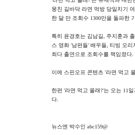
'라면 먹고 올래?'는 유재석과 대한
뭉친 길바닥 라면 먹방 당일치기 여행기
한 달 만 조회수 1300만을 돌파한
특히 윤경호는 김남길, 주지훈과 출연
스 영화 '남편들' 배우들, 티빙 오
최다 출연으로 조회수를 책임졌다.
이에 스핀오프 콘텐츠 '라면 먹고 올
한편 '라면 먹고 올래?'는 오는 11
다.
뉴스엔 박수인 abc159@