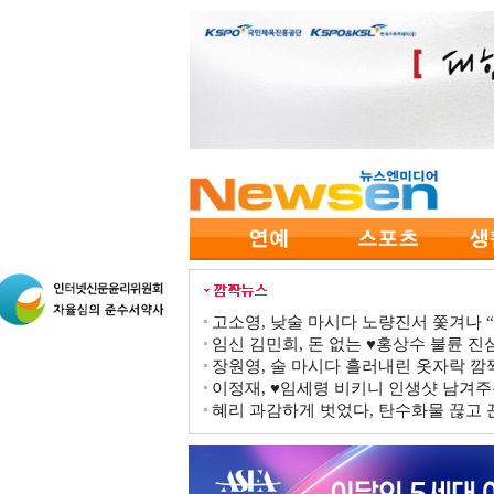
고소영, 낮술 마시다 노량진서 쫓겨나 “점
임신 김민희, 돈 없는 ♥홍상수 불륜 진심
장원영, 술 마시다 흘러내린 옷자락 
이정재, ♥임세령 비키니 인생샷 남겨주
혜리 과감하게 벗었다, 탄수화물 끊고 끈