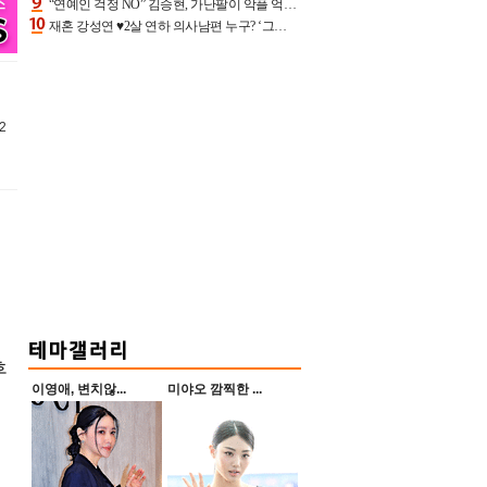
“연예인 걱정 NO” 김승현, 가난팔이 악플 억울할만‥아내+딸과 日 여행
재혼 강성연 ♥2살 연하 의사남편 누구? ‘그알’ 자문의에 훈남 비주얼 초엘리트 스펙 [종합]
2
새
후
이영애, 변치않...
미야오 깜찍한 ...