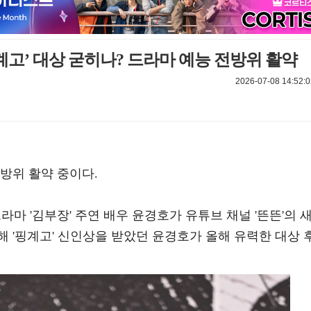
계고’ 대상 굳히나? 드라마 예능 전방위 활약
2026-07-08 14:52:0
방위 활약 중이다.
드라마 '김부장' 주연 배우 윤경호가 유튜브 채널 '뜬뜬'의 
 '핑계고' 신인상을 받았던 윤경호가 올해 유력한 대상 