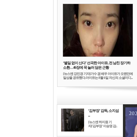
‘별일 없이 산다’ 선곡한 아이유, 전 남친 장기하
소환…46장에 꾹 눌러 담은 근황
[뉴스엔 강민경 기자]가수 겸 배우 아이유가 오랜만에
일상을 공유했다.아이유는 8월 6일 자신의 소셜미디...
‘김부장’ 감독, 소지섭
...
[뉴스엔 하지원 기
자]'김부장' 이승영 감..