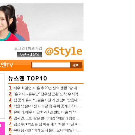
로그인
|
회원가입
배우 최일순, 이혼 후 20년 산속 생활 “딸 내가 버렸다고 원망‥맘 아파”(특종)[어제TV]
‘혼외자→유부남’ 정우성 근황 포착, 수식억 해킹 피해 후배 만났다 “존경하는”
집 공개 유재석, 결혼사진 라면 냄비 받침대 되고 분노‥가족사진도 피해(놀뭐)[어제TV]
백윤식 손녀+정시아 딸 첫 유화 공개, LA 아트쇼→서울국제조각페스타 작가다운 수준급 실력
유혜리, 배우 이근희과 1년 반만 이혼 왜? “식칼 꽂고 의자 던져” 충격 폭로(특종)[어제TV]
임지연, 그림 같은 발리 배경? 뼈말라 청순 비키니 핏에 상대 안 되네
김성수, ♥박소윤 집 이불 폐기 처분 “어떤 X이랑 썼을지 몰라” 질투(신랑수업2)[어제TV]
44kg 송가인 “비가 오나 눈이 오나” 매일 이 운동, 허벅지 근육량 상승+체지방 감소