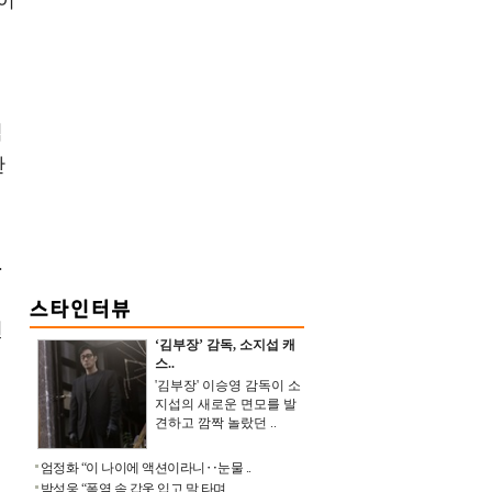
훈이
릭
간
.
된
‘김부장’ 감독, 소지섭 캐
스..
'김부장' 이승영 감독이 소
지섭의 새로운 면모를 발
견하고 깜짝 놀랐던 ..
엄정화 “이 나이에 액션이라니‥눈물 ..
박성웅 “폭염 속 갑옷 입고 말 타며 ..