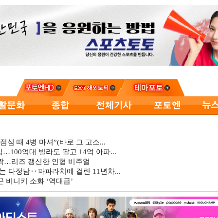
심 때 4병 마셔”(바로 그 고소...
…100억대 빌라도 팔고 14억 아파...
깜짝…리즈 갱신한 인형 비주얼
는 다정남‥파파라치에 걸린 11년차...
 비니키 소화 ‘역대급’