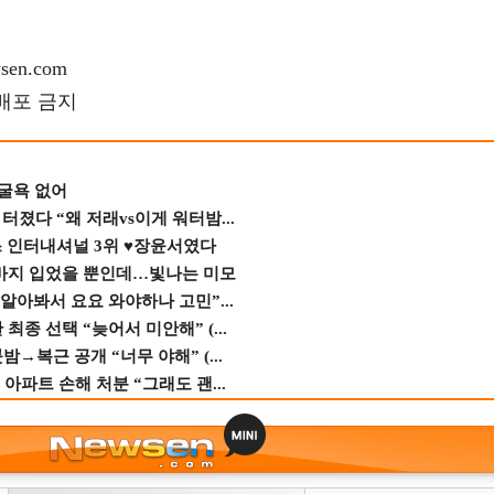
en.com
재배포 금지
 굴욕 없어
졌다 “왜 저래vs이게 워터밤...
스 인터내셔널 3위 ♥장윤서였다
바지 입었을 뿐인데…빛나는 미모
 알아봐서 요요 와야하나 고민”...
종 선택 “늦어서 미안해” (...
→복근 공개 “너무 야해” (...
 아파트 손해 처분 “그래도 괜...