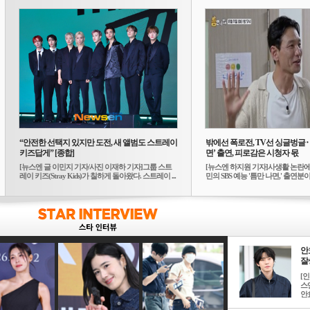
“안전한 선택지 있지만 도전, 새 앨범도 스트레이
밖에선 폭로전, TV선 싱글벙글
키즈답게” [종합]
면’ 출연, 피로감은 시청자 몫
[뉴스엔 글 이민지 기자/사진 이재하 기자]그룹 스트
[뉴스엔 하지원 기자]사생활 논란에
레이 키즈(Stray Kids)가 칠하게 돌아왔다. 스트레이 ...
민의 SBS 예능 '틈만 나면,' 출연분이 
안
잘생
[
스
안효