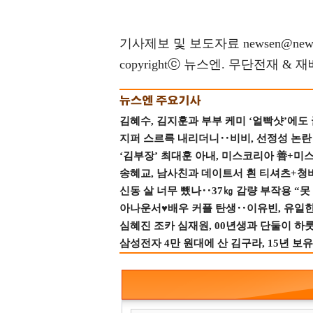
기사제보 및 보도자료 newsen@news
copyrightⓒ 뉴스엔. 무단전재 & 
김혜수, 김지훈과 부부 케미 ‘얼빡샷’에도
지퍼 스르륵 내리더니‥비비, 선정성 논란 터
‘김부장’ 최대훈 아내, 미스코리아 善+미
송혜교, 남사친과 데이트서 흰 티셔츠+청
신동 살 너무 뺐나‥37㎏ 감량 부작용 “못
아나운서♥배우 커플 탄생‥이유빈, 유일한 최
심혜진 조카 심재원, 00년생과 단둘이 하룻밤
삼성전자 4만 원대에 산 김구라, 15년 보유