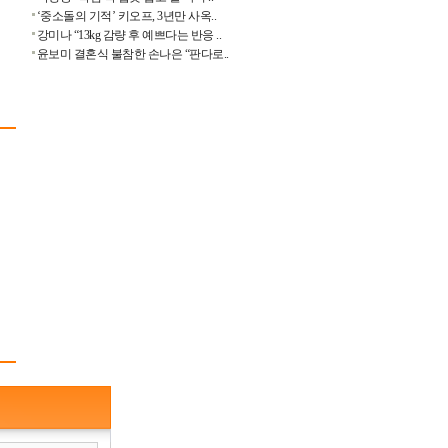
‘중소돌의 기적’ 키오프, 3년만 사옥..
강미나 “13kg 감량 후 예쁘다는 반응 ..
윤보미 결혼식 불참한 손나은 “판다로..