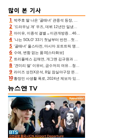
박주호 딸 나은 ‘골때녀’ 관중석 등장, 김민재 복제인간 보고 혼란 [결정적장면]
‘드라우닝 걔’ 우즈, 데뷔 12년만 일냈다…체조경기장 입성 확정
아이유, 이종석 결별→이관개방증…46장 꽉 채운 유애나 ♥ “열심히 사는 중”
‘나는 SOLO’ 33기 첫날부터 반전…첫인상 0표 영호, 호감남 급부상
‘골때녀’ 올스타전, 마시마 포트트릭 맹추격전 5:4 골 잔치 ‘짜릿’ [어제TV]
수애, 변함 없는 품격[스타화보]
트리플에스 김채연, 개그맨 김규원과 함께 프리뷰쇼 진행 [포토엔HD]
‘견미리 딸’ 이유비, 금수저의 여유…청순 미모에 반전 슬림 라인
라이즈 성찬X은석, 8일 잠실야구장 뜬다…시구 시타+특별공연까지
황정민 사생활 폭로, 2024년 제보자 있었나 “네가 회사에 전화했니” 녹취록 공개 파장