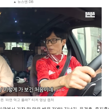
▲ 뉴스엔 DB
뜬 ‘라면 먹고 올래?’ 티저 영상 캡처