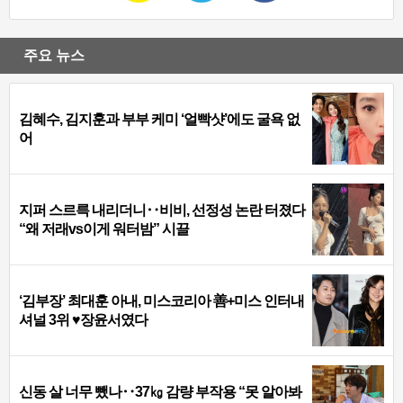
주요 뉴스
김혜수, 김지훈과 부부 케미 ‘얼빡샷’에도 굴욕 없
어
지퍼 스르륵 내리더니‥비비, 선정성 논란 터졌다
“왜 저래vs이게 워터밤” 시끌
‘김부장’ 최대훈 아내, 미스코리아 善+미스 인터내
셔널 3위 ♥장윤서였다
신동 살 너무 뺐나‥37㎏ 감량 부작용 “못 알아봐