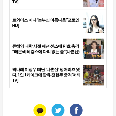
TV]
트와이스 미나 ‘눈부신 아름다움’[포토엔
HD]
류혜영 대학 시절 패션 센스에 민호 충격
“레몬색 레깅스에 다리 없는 줄”(나혼산)
박나래 이장우 떠난 ‘나혼산’ 덩어리즈 왔
다, 1인 1케이크에 팜유 전현무 충격[어제
TV]