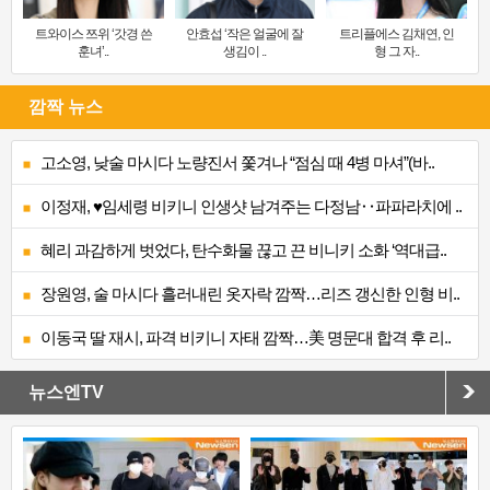
트와이스 쯔위 ‘갓경 쓴
안효섭 ‘작은 얼굴에 잘
트리플에스 김채연, 인
훈녀’..
생김이 ..
형 그 자..
깜짝 뉴스
고소영, 낮술 마시다 노량진서 쫓겨나 “점심 때 4병 마셔”(바..
이정재, ♥임세령 비키니 인생샷 남겨주는 다정남‥파파라치에 ..
혜리 과감하게 벗었다, 탄수화물 끊고 끈 비니키 소화 ‘역대급..
장원영, 술 마시다 흘러내린 옷자락 깜짝…리즈 갱신한 인형 비..
이동국 딸 재시, 파격 비키니 자태 깜짝…美 명문대 합격 후 리..
뉴스엔TV