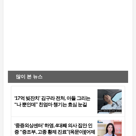
많이 본 뉴스
‘17억 빚잔치’ 김구라 전처, 아들 그리는
“나 뿐인데” 친엄마 챙기는 효심 눈길
‘중증외상센터’ 하영, 4대째 의사 집안 인
증 “증조부, 고종 황제 진료”(옥문아)[어제