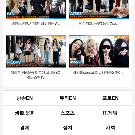
방탄소년단, 시대가 ‘BTS’ 원해🎵 ..
에이티즈, 둠칫❣️ 둠칫❣&#..
미야오(MEOVV), 미모가 넘사벽 (출
에스파(aespa), 죄송해요🥺🎤마이..
국)[뉴스엔TV]
방송EN
뮤직EN
포토EN
생활.문화
스포츠
IT.게임
경제
정치
사회