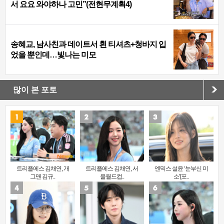
서 요요 와야하나 고민”(전현무계획4)
송혜교, 남사친과 데이트서 흰 티셔츠+청바지 입
었을 뿐인데…빛나는 미모
많이 본 포토
트리플에스 김채연, 개
트리플에스 김채연, 서
엔믹스 설윤 ‘눈부신 미
그맨 김규..
울월드컵..
소’[포..