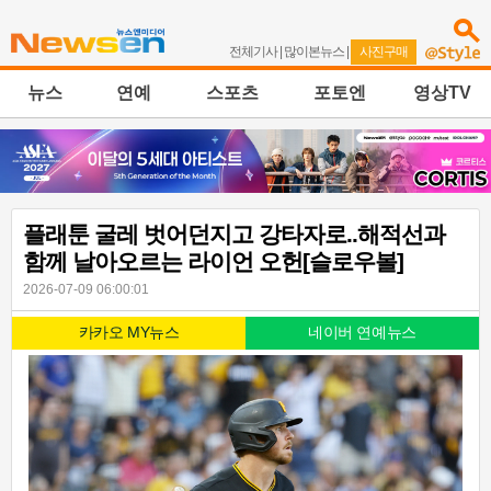
전체기사
|
많이본뉴스
|
사진구매
뉴스
연예
스포츠
포토엔
영상TV
플래툰 굴레 벗어던지고 강타자로..해적선과
함께 날아오르는 라이언 오헌[슬로우볼]
2026-07-09 06:00:01
카카오 MY뉴스
네이버 연예뉴스