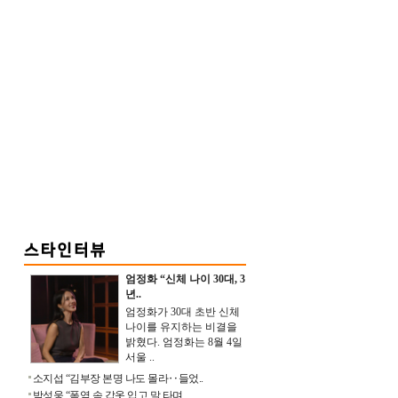
엄정화 “신체 나이 30대, 3
년..
엄정화가 30대 초반 신체
나이를 유지하는 비결을
밝혔다. 엄정화는 8월 4일
서울 ..
소지섭 “김부장 본명 나도 몰라‥들었..
박성웅 “폭염 속 갑옷 입고 말 타며 ..