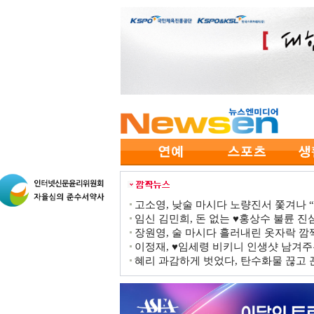
고소영, 낮술 마시다 노량진서 쫓겨나 “점
임신 김민희, 돈 없는 ♥홍상수 불륜 진심
장원영, 술 마시다 흘러내린 옷자락 
이정재, ♥임세령 비키니 인생샷 남겨주
혜리 과감하게 벗었다, 탄수화물 끊고 끈