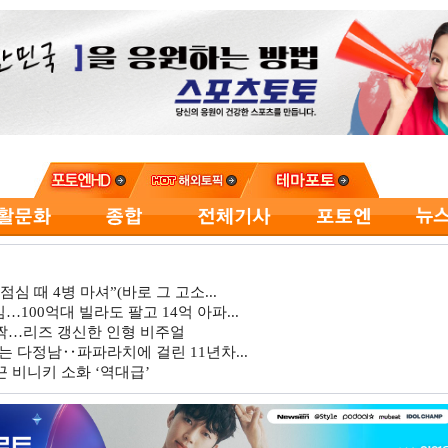
심 때 4병 마셔”(바로 그 고소...
…100억대 빌라도 팔고 14억 아파...
깜짝…리즈 갱신한 인형 비주얼
는 다정남‥파파라치에 걸린 11년차...
 비니키 소화 ‘역대급’