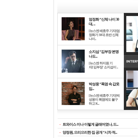
엄정화 “신체 나이 30
대, ...
[뉴스엔 배효주 기자]엄
정화가 30대 초반 신체
나이..
소지섭 “김부장 본명
나도...
[뉴스엔 하지원 기
자]'김부장' 소지섭이 ..
박성웅 “폭염 속 갑옷
입...
[뉴스엔 배효주 기자]박
성웅이 폭염에도 불구
하고 K..
-
트와이스 미나 이렇게 글래머였나, 드...
-
양정원, 으리으리한 집 공개 “시차 적...