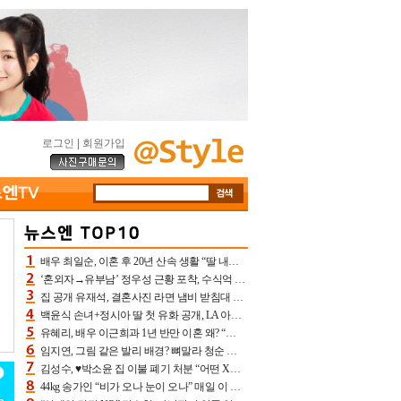
로그인
|
회원가입
배우 최일순, 이혼 후 20년 산속 생활 “딸 내가 버렸다고 원망‥맘 아파”(특종)[어제TV]
‘혼외자→유부남’ 정우성 근황 포착, 수식억 해킹 피해 후배 만났다 “존경하는”
집 공개 유재석, 결혼사진 라면 냄비 받침대 되고 분노‥가족사진도 피해(놀뭐)[어제TV]
백윤식 손녀+정시아 딸 첫 유화 공개, LA 아트쇼→서울국제조각페스타 작가다운 수준급 실력
유혜리, 배우 이근희과 1년 반만 이혼 왜? “식칼 꽂고 의자 던져” 충격 폭로(특종)[어제TV]
임지연, 그림 같은 발리 배경? 뼈말라 청순 비키니 핏에 상대 안 되네
김성수, ♥박소윤 집 이불 폐기 처분 “어떤 X이랑 썼을지 몰라” 질투(신랑수업2)[어제TV]
44kg 송가인 “비가 오나 눈이 오나” 매일 이 운동, 허벅지 근육량 상승+체지방 감소