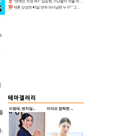
“연예인 걱정 NO” 김승현, 가난팔이 악플 억울할만‥아내+딸과 日 여행
재혼 강성연 ♥2살 연하 의사남편 누구? ‘그알’ 자문의에 훈남 비주얼 초엘리트 스펙 [종합]
6
어
이영애, 변치않...
미야오 깜찍한 ...
틀
.