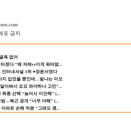
en.com
재배포 금지
 굴욕 없어
졌다 “왜 저래vs이게 워터밤...
스 인터내셔널 3위 ♥장윤서였다
바지 입었을 뿐인데…빛나는 미모
 알아봐서 요요 와야하나 고민”...
종 선택 “늦어서 미안해” (...
→복근 공개 “너무 야해” (...
 아파트 손해 처분 “그래도 괜...