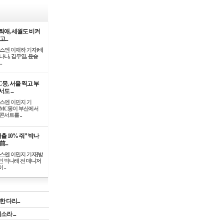
희애, 세월도 비켜
고...
뉴스엔 이재하 기자]배
나나, 김무열, 윤승
.
C몽, 서울 찍고 부
도 ...
뉴스엔 이민지 기
]MC몽이 부산에서
콘서트를 ..
출 10% 줘” 박나
前...
뉴스엔 이민지 기자]방
인 박나래 전 매니저
 ..
 다리...
라 ...