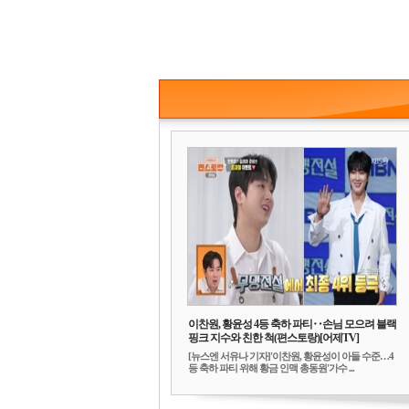
이찬원, 황윤성 4등 축하 파티‥손님 모으려 블랙
핑크 지수와 친한 척(편스토랑)[어제TV]
[뉴스엔 서유나 기자]'이찬원, 황윤성이 아들 수준…4
등 축하 파티 위해 황금 인맥 총동원'가수 ...