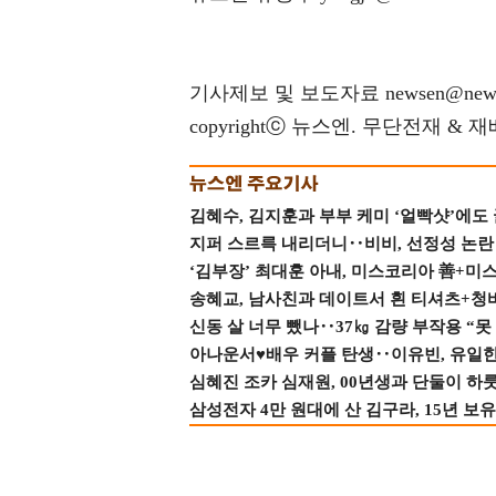
기사제보 및 보도자료 newsen@news
copyrightⓒ 뉴스엔. 무단전재 & 
김혜수, 김지훈과 부부 케미 ‘얼빡샷’에도
지퍼 스르륵 내리더니‥비비, 선정성 논란 터
‘김부장’ 최대훈 아내, 미스코리아 善+미
송혜교, 남사친과 데이트서 흰 티셔츠+청
신동 살 너무 뺐나‥37㎏ 감량 부작용 “못
아나운서♥배우 커플 탄생‥이유빈, 유일한 최
심혜진 조카 심재원, 00년생과 단둘이 하룻밤
삼성전자 4만 원대에 산 김구라, 15년 보유