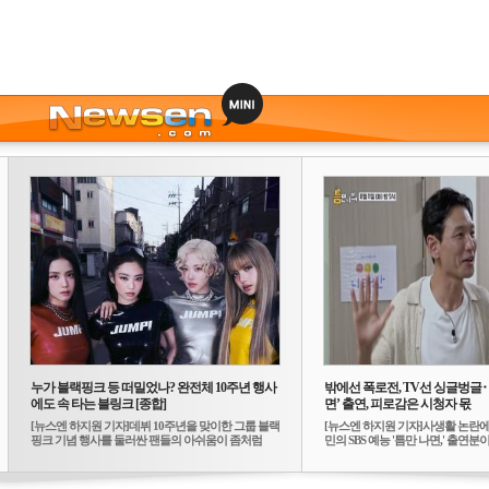
누가 블랙핑크 등 떠밀었나? 완전체 10주년 행사
밖에선 폭로전, TV선 싱글벙글
에도 속 타는 블링크 [종합]
면’ 출연, 피로감은 시청자 몫
[뉴스엔 하지원 기자]데뷔 10주년을 맞이한 그룹 블랙
[뉴스엔 하지원 기자]사생활 논란에
핑크 기념 행사를 둘러싼 팬들의 아쉬움이 좀처럼
민의 SBS 예능 '틈만 나면,' 출연분이 
가...