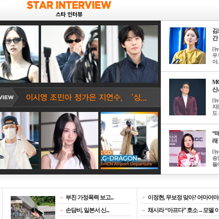
김
간 
[
우 
아, .
M
산서
[
자
도 
“매
래 
[
송
들이
-
부친 가정폭력 보고...
-
이정현, 무보정 맞아? 어마어마한
-
손담비, 일본서 신...
-
채시라 “아프다” 호소→모델 이소