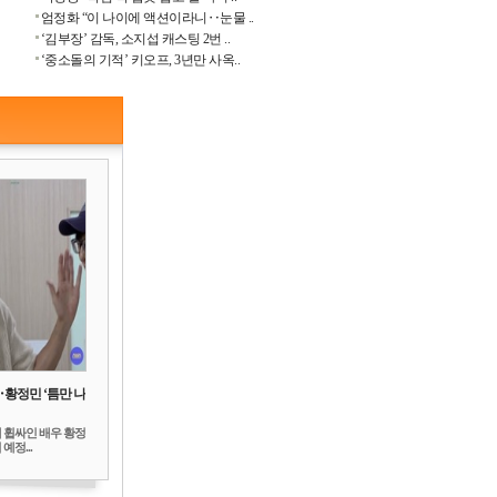
엄정화 “이 나이에 액션이라니‥눈물 ..
‘김부장’ 감독, 소지섭 캐스팅 2번 ..
‘중소돌의 기적’ 키오프, 3년만 사옥..
‥황정민 ‘틈만 나
 휩싸인 배우 황정
예정...