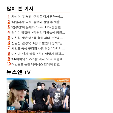
차예련, ‘김부장’ 주상욱 링거투혼+식스팩 비화 “옷 벗는데 아저씨는 안 된다고”(차장금)
‘나솔사계’ 국화, 경수와 결별 후 재출연…첫인상 3표 몰표
‘김부장’이 문제가 아냐‥11% 섭섭했던 ‘재벌X형사2’ 돈·빽 총동원해 컴백 [TV보고서]
원작이 뭐길래‥정해인 강하늘에 장원영까지 참여한 이 영화
이찬원, 황윤성 4등 축하 파티‥손님 모으려 블랙핑크 지수와 친한 척(편스토랑)[어제TV]
장윤정, 김경욱 ‘T팬티’ 발언에 정색 “묻지 않았는데, 그것도 성희롱”(장공장)
차인표 동생 구강암 사망 회상 “마지막 순간 동생 손 잡아준 신애라, 두고두고 고마워” (신애라이프)
이지아, 48세 생일‥관리 어떻게 하길래 놀라운 동안 미모
‘SK하이닉스 275층’ 미자 “머리 뚜껑에서 사, 주식만 안 해도 돈 버는 것”
허남준도 놀란 데이식스 영케이 경호원병 과거 “그냥 돌았던 놈”