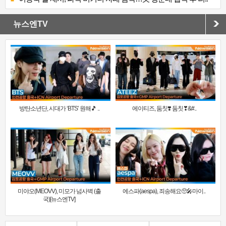
뉴스엔TV
방탄소년단, 시대가 ‘BTS’ 원해🎵 ..
에이티즈, 둠칫❣️ 둠칫❣&#..
미야오(MEOVV), 미모가 넘사벽 (출
에스파(aespa), 죄송해요🥺🎤마이..
국)[뉴스엔TV]