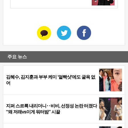
주요 뉴스
김혜수, 김지훈과 부부 케미 ‘얼빡샷’에도 굴욕 없
어
지퍼 스르륵 내리더니‥비비, 선정성 논란 터졌다
“왜 저래vs이게 워터밤” 시끌