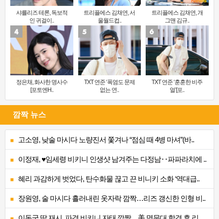
샤를리즈 테론, 독보적
트리플에스 김채연, 서
트리플에스 김채연, 개
인 귀걸이..
울월드컵..
그맨 김규..
정은채, 화사한 명사수
TXT 연준 ‘폭염도 문제
TXT 연준 ‘훈훈한 비주
[포토엔H..
없는 연..
얼’[포..
깜짝 뉴스
고소영, 낮술 마시다 노량진서 쫓겨나 “점심 때 4병 마셔”(바..
이정재, ♥임세령 비키니 인생샷 남겨주는 다정남‥파파라치에 ..
혜리 과감하게 벗었다, 탄수화물 끊고 끈 비니키 소화 ‘역대급..
장원영, 술 마시다 흘러내린 옷자락 깜짝…리즈 갱신한 인형 비..
이동국 딸 재시, 파격 비키니 자태 깜짝…美 명문대 합격 후 리..