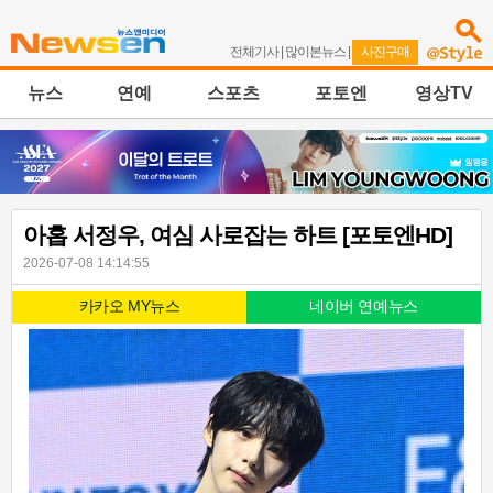
전체기사
|
많이본뉴스
|
사진구매
뉴스
연예
스포츠
포토엔
영상TV
아홉 서정우, 여심 사로잡는 하트 [포토엔HD]
2026-07-08 14:14:55
카카오 MY뉴스
네이버 연예뉴스