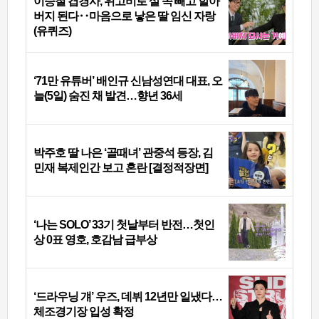
이승철 겹경사, 위고비로 살 쪽 빼고 할아
버지 된다‥마음으로 낳은 딸 임신 자랑
(유퀴즈)
‘71만 유튜버’ 배인규 신남성연대 대표, 오
늘(5일) 숨진 채 발견…향년 36세
박주호 딸 나은 ‘골때녀’ 관중석 등장, 김
민재 복제인간 보고 혼란 [결정적장면]
‘나는 SOLO’ 33기 첫날부터 반전…첫인
상 0표 영호, 호감남 급부상
‘드라우닝 걔’ 우즈, 데뷔 12년만 일냈다…
체조경기장 입성 확정