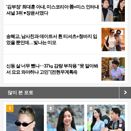
‘김부장’ 최대훈 아내, 미스코리아 善+미스 인터내
셔널 3위 ♥장윤서였다
송혜교, 남사친과 데이트서 흰 티셔츠+청바지 입
었을 뿐인데…빛나는 미모
신동 살 너무 뺐나‥37㎏ 감량 부작용 “못 알아봐
서 요요 와야하나 고민”(전현무계획4)
많이 본 포토