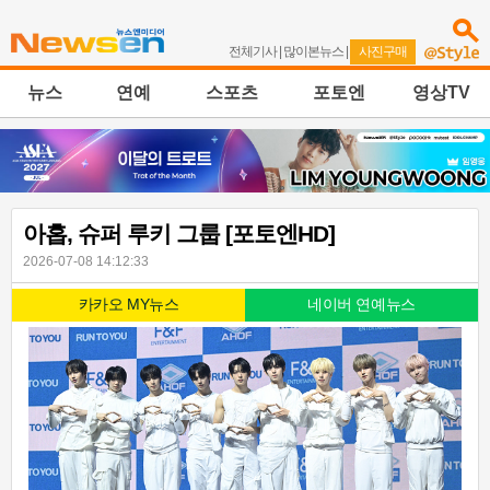
전체기사
|
많이본뉴스
|
사진구매
뉴스
연예
스포츠
포토엔
영상TV
아홉, 슈퍼 루키 그룹 [포토엔HD]
2026-07-08 14:12:33
카카오 MY뉴스
네이버 연예뉴스