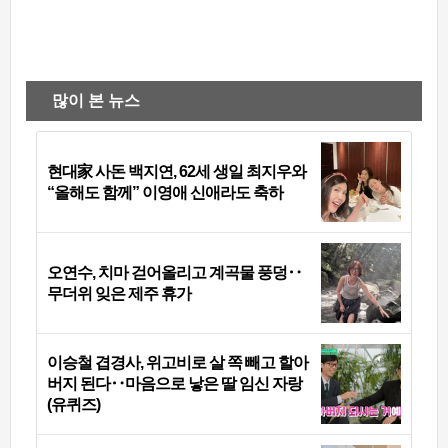
많이 본 뉴스
현대家 사돈 백지연, 62세 생일 최지우와
“올해도 함께” 이영애 신애라도 축하
오연수, 치마 걷어올리고 계곡물 풍덩‥
무더위 잊은 제주 휴가
이승철 겹경사, 위고비로 살 쪽 빼고 할아
버지 된다‥마음으로 낳은 딸 임신 자랑
(유퀴즈)