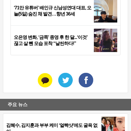
‘71만 유튜버’ 배인규 신남성연대 대표, 오
늘(5일) 숨진 채 발견…향년 36세
오은영 변화, ‘금쪽’ 종영 후 한 달...‘이것’
끊고 살 뺀 모습 포착 “날씬하다!”
주요 뉴스
김혜수, 김지훈과 부부 케미 ‘얼빡샷’에도 굴욕 없