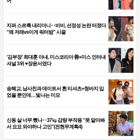
어
지퍼 스르륵 내리더니‥비비, 선정성 논란 터졌다
“왜 저래vs이게 워터밤” 시끌
‘김부장’ 최대훈 아내, 미스코리아 善+미스 인터내
셔널 3위 ♥장윤서였다
송혜교, 남사친과 데이트서 흰 티셔츠+청바지 입
었을 뿐인데…빛나는 미모
신동 살 너무 뺐나‥37㎏ 감량 부작용 “못 알아봐
서 요요 와야하나 고민”(전현무계획4)