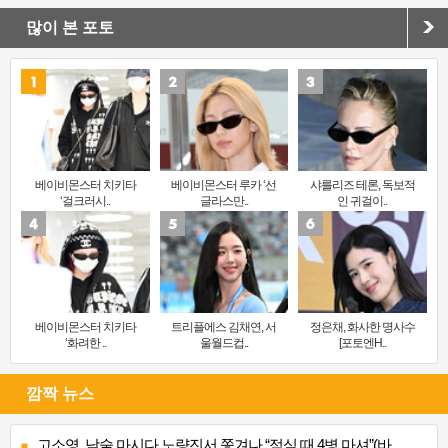
많이 본 포토
베이비몬스터 치키타
베이비몬스터 루카 ‘선
샤를리즈 테론, 독보적
‘걸크러시..
글라스만..
인 귀걸이..
베이비몬스터 치키타
트리플에스 김채연, 서
정은채, 화사한 명사수
‘화려한 ..
울월드컵..
[포토엔H..
깜짝 뉴스
고소영, 낮술 마시다 노량진서 쫓겨나 “점심 때 4병 마셔”(바..