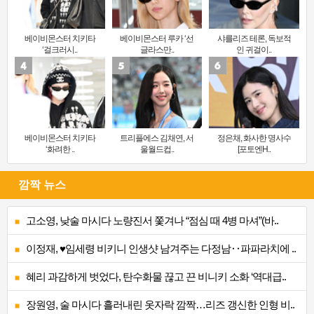
베이비몬스터 치키타
베이비몬스터 루카 ‘선
샤를리즈 테론, 독보적
‘걸크러시..
글라스만..
인 귀걸이..
베이비몬스터 치키타
트리플에스 김채연, 서
정은채, 화사한 명사수
‘화려한 ..
울월드컵..
[포토엔H..
깜짝 뉴스
고소영, 낮술 마시다 노량진서 쫓겨나 “점심 때 4병 마셔”(바..
이정재, ♥임세령 비키니 인생샷 남겨주는 다정남‥파파라치에 ..
혜리 과감하게 벗었다, 탄수화물 끊고 끈 비니키 소화 ‘역대급..
장원영, 술 마시다 흘러내린 옷자락 깜짝…리즈 갱신한 인형 비..