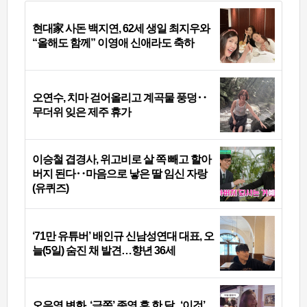
현대家 사돈 백지연, 62세 생일 최지우와
“올해도 함께” 이영애 신애라도 축하
오연수, 치마 걷어올리고 계곡물 풍덩‥
무더위 잊은 제주 휴가
이승철 겹경사, 위고비로 살 쪽 빼고 할아
버지 된다‥마음으로 낳은 딸 임신 자랑
(유퀴즈)
‘71만 유튜버’ 배인규 신남성연대 대표, 오
늘(5일) 숨진 채 발견…향년 36세
오은영 변화, ‘금쪽’ 종영 후 한 달...‘이것’