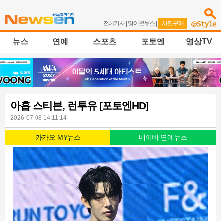
전체기사
|
많이본뉴스
|
사진구매
뉴스
연예
스포츠
포토엔
영상TV
아홉 스티븐, 런투유 [포토엔HD]
2026-07-08 14:11:14
카카오 MY뉴스
네이버 연예뉴스