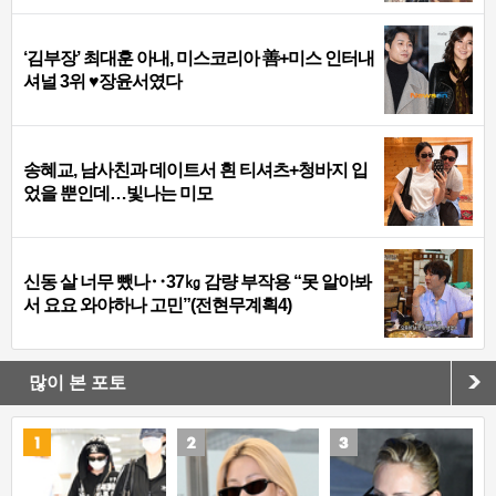
‘김부장’ 최대훈 아내, 미스코리아 善+미스 인터내
셔널 3위 ♥장윤서였다
송혜교, 남사친과 데이트서 흰 티셔츠+청바지 입
었을 뿐인데…빛나는 미모
신동 살 너무 뺐나‥37㎏ 감량 부작용 “못 알아봐
서 요요 와야하나 고민”(전현무계획4)
많이 본 포토