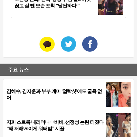
끊고 살 뺀 모습 포착 “날씬하다!”
주요 뉴스
김혜수, 김지훈과 부부 케미 ‘얼빡샷’에도 굴욕 없
어
지퍼 스르륵 내리더니‥비비, 선정성 논란 터졌다
“왜 저래vs이게 워터밤” 시끌