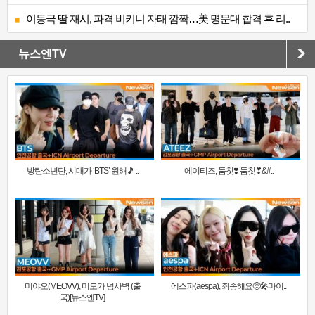
이동국 딸 재시, 파격 비키니 자태 깜짝…美 명문대 합격 후 리..
뉴스엔TV
방탄소년단, 시대가 ‘BTS’ 원해🎵 ..
에이티즈, 둠칫❣️ 둠칫❣&#..
미야오(MEOVV), 미모가 넘사벽 (출
에스파(aespa), 죄송해요🥺🎤마이..
국)[뉴스엔TV]