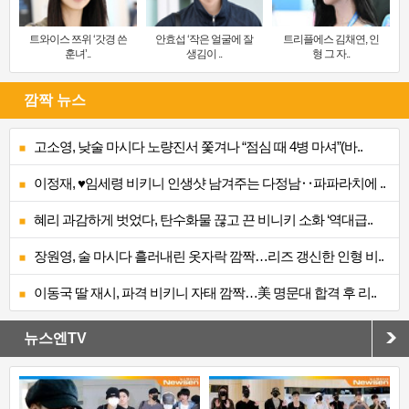
트와이스 쯔위 ‘갓경 쓴
안효섭 ‘작은 얼굴에 잘
트리플에스 김채연, 인
훈녀’..
생김이 ..
형 그 자..
깜짝 뉴스
고소영, 낮술 마시다 노량진서 쫓겨나 “점심 때 4병 마셔”(바..
이정재, ♥임세령 비키니 인생샷 남겨주는 다정남‥파파라치에 ..
혜리 과감하게 벗었다, 탄수화물 끊고 끈 비니키 소화 ‘역대급..
장원영, 술 마시다 흘러내린 옷자락 깜짝…리즈 갱신한 인형 비..
이동국 딸 재시, 파격 비키니 자태 깜짝…美 명문대 합격 후 리..
뉴스엔TV