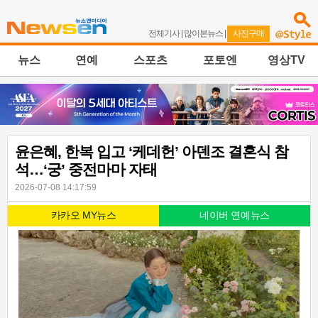
전체기사
|
많이본뉴스
|
사진구매
뉴스
연예
스포츠
포토엔
영상TV
윤은혜, 한복 입고 ‘케데헌’ 아덴조 결혼식 참
석…‘궁’ 중전마마 자태
2026-07-08 14:17:59
카카오 MY뉴스
네이버 연예뉴스