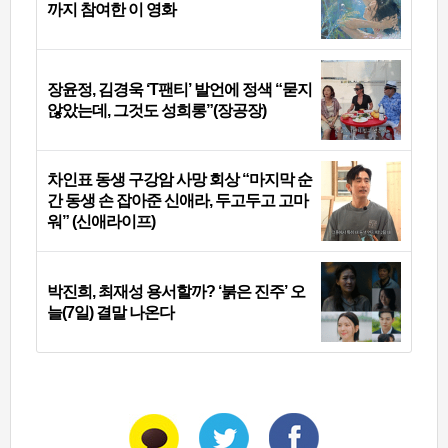
까지 참여한 이 영화
장윤정, 김경욱 ‘T팬티’ 발언에 정색 “묻지
않았는데, 그것도 성희롱”(장공장)
차인표 동생 구강암 사망 회상 “마지막 순
간 동생 손 잡아준 신애라, 두고두고 고마
워” (신애라이프)
박진희, 최재성 용서할까? ‘붉은 진주’ 오
늘(7일) 결말 나온다