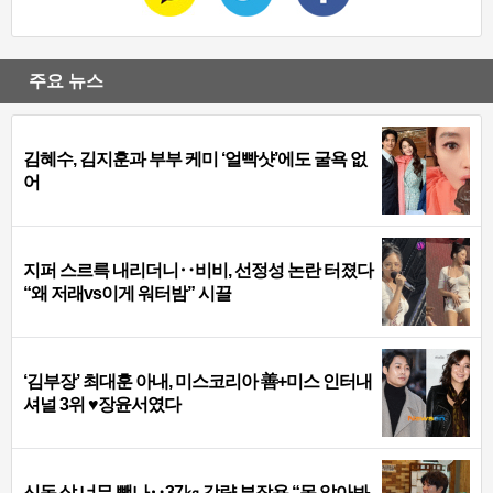
주요 뉴스
김혜수, 김지훈과 부부 케미 ‘얼빡샷’에도 굴욕 없
어
지퍼 스르륵 내리더니‥비비, 선정성 논란 터졌다
“왜 저래vs이게 워터밤” 시끌
‘김부장’ 최대훈 아내, 미스코리아 善+미스 인터내
셔널 3위 ♥장윤서였다
신동 살 너무 뺐나‥37㎏ 감량 부작용 “못 알아봐