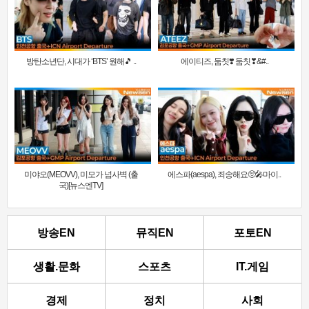
방탄소년단, 시대가 ‘BTS’ 원해🎵 ..
에이티즈, 둠칫❣️ 둠칫❣&#..
미야오(MEOVV), 미모가 넘사벽 (출
에스파(aespa), 죄송해요🥺🎤마이..
국)[뉴스엔TV]
방송EN
뮤직EN
포토EN
생활.문화
스포츠
IT.게임
경제
정치
사회