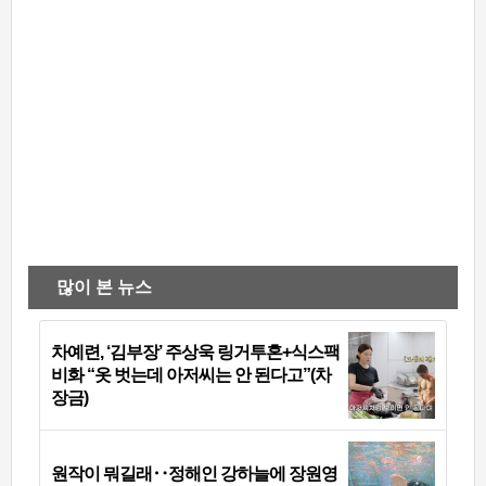
많이 본 뉴스
차예련, ‘김부장’ 주상욱 링거투혼+식스팩
비화 “옷 벗는데 아저씨는 안 된다고”(차
장금)
원작이 뭐길래‥정해인 강하늘에 장원영