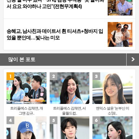
서 요요 와야하나 고민”(전현무계획4)
송혜교, 남사친과 데이트서 흰 티셔츠+청바지 입
었을 뿐인데…빛나는 미모
많이 본 포토
트리플에스 김채연, 개
트리플에스 김채연, 서
엔믹스 설윤 ‘눈부신 미
그맨 김규..
울월드컵..
소’[포..