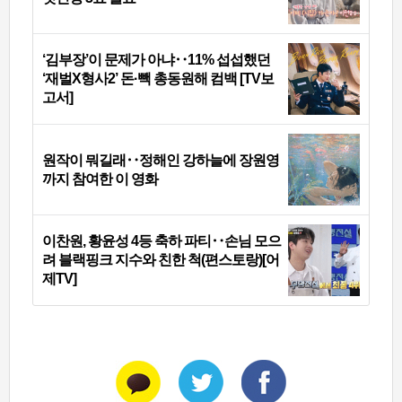
‘김부장’이 문제가 아냐‥11% 섭섭했던
‘재벌X형사2’ 돈·빽 총동원해 컴백 [TV보
고서]
원작이 뭐길래‥정해인 강하늘에 장원영
까지 참여한 이 영화
이찬원, 황윤성 4등 축하 파티‥손님 모으
려 블랙핑크 지수와 친한 척(편스토랑)[어
제TV]