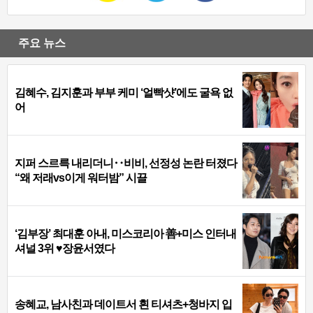
주요 뉴스
김혜수, 김지훈과 부부 케미 ‘얼빡샷’에도 굴욕 없
어
지퍼 스르륵 내리더니‥비비, 선정성 논란 터졌다
“왜 저래vs이게 워터밤” 시끌
‘김부장’ 최대훈 아내, 미스코리아 善+미스 인터내
셔널 3위 ♥장윤서였다
송혜교, 남사친과 데이트서 흰 티셔츠+청바지 입