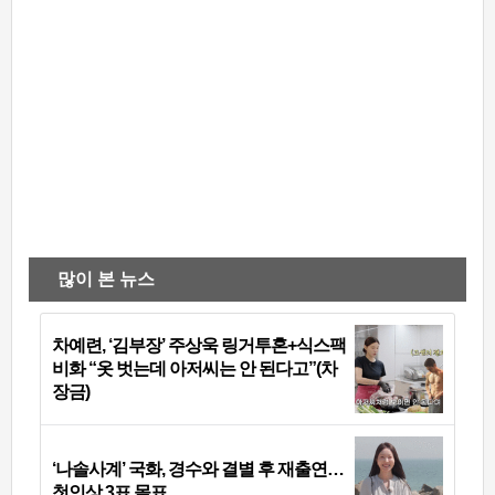
많이 본 뉴스
차예련, ‘김부장’ 주상욱 링거투혼+식스팩
비화 “옷 벗는데 아저씨는 안 된다고”(차
장금)
‘나솔사계’ 국화, 경수와 결별 후 재출연…
첫인상 3표 몰표