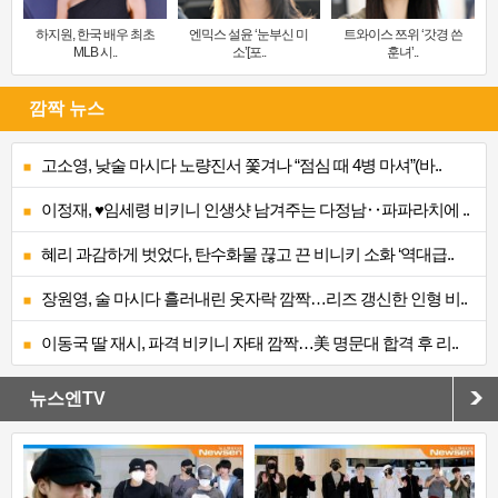
하지원, 한국 배우 최초
엔믹스 설윤 ‘눈부신 미
트와이스 쯔위 ‘갓경 쓴
MLB 시..
소’[포..
훈녀’..
깜짝 뉴스
고소영, 낮술 마시다 노량진서 쫓겨나 “점심 때 4병 마셔”(바..
이정재, ♥임세령 비키니 인생샷 남겨주는 다정남‥파파라치에 ..
혜리 과감하게 벗었다, 탄수화물 끊고 끈 비니키 소화 ‘역대급..
장원영, 술 마시다 흘러내린 옷자락 깜짝…리즈 갱신한 인형 비..
이동국 딸 재시, 파격 비키니 자태 깜짝…美 명문대 합격 후 리..
뉴스엔TV