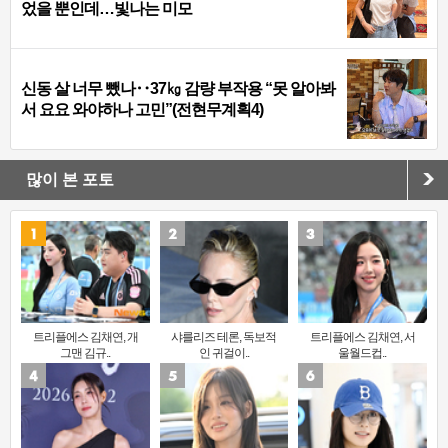
었을 뿐인데…빛나는 미모
신동 살 너무 뺐나‥37㎏ 감량 부작용 “못 알아봐
서 요요 와야하나 고민”(전현무계획4)
많이 본 포토
트리플에스 김채연, 개
샤를리즈 테론, 독보적
트리플에스 김채연, 서
그맨 김규..
인 귀걸이..
울월드컵..