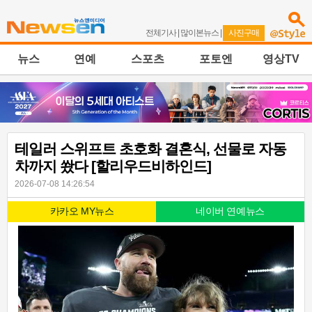
전체기사
|
많이본뉴스
|
사진구매
뉴스
연예
스포츠
포토엔
영상TV
테일러 스위프트 초호화 결혼식, 선물로 자동
차까지 쐈다 [할리우드비하인드]
2026-07-08 14:26:54
카카오 MY뉴스
네이버 연예뉴스