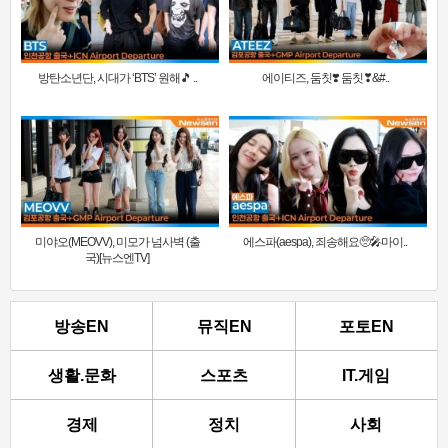
방탄소년단, 시대가 ‘BTS’ 원해🎵 ..
에이티즈, 둠칫❣️ 둠칫❣&#..
미야오(MEOVV), 미모가 넘사벽 (출
에스파(aespa), 죄송해요🥺🎤마이..
국)[뉴스엔TV]
방송EN
뮤직EN
포토EN
생활.문화
스포츠
IT.게임
경제
정치
사회