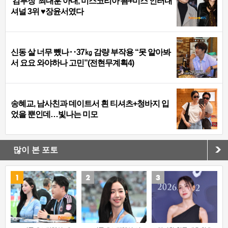
‘김부장’ 최대훈 아내, 미스코리아 善+미스 인터내
셔널 3위 ♥장윤서였다
신동 살 너무 뺐나‥37㎏ 감량 부작용 “못 알아봐
서 요요 와야하나 고민”(전현무계획4)
송혜교, 남사친과 데이트서 흰 티셔츠+청바지 입
었을 뿐인데…빛나는 미모
많이 본 포토