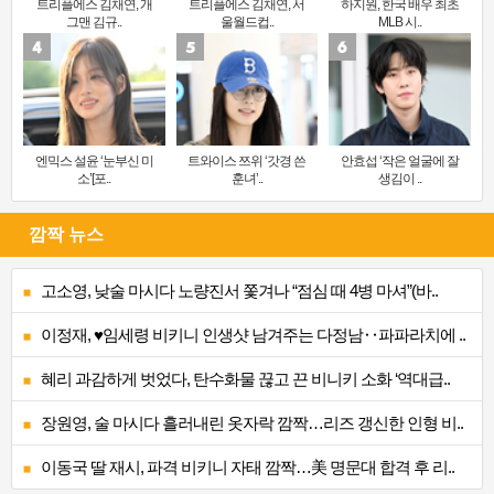
트리플에스 김채연, 개
트리플에스 김채연, 서
하지원, 한국 배우 최초
그맨 김규..
울월드컵..
MLB 시..
엔믹스 설윤 ‘눈부신 미
트와이스 쯔위 ‘갓경 쓴
안효섭 ‘작은 얼굴에 잘
소’[포..
훈녀’..
생김이 ..
깜짝 뉴스
고소영, 낮술 마시다 노량진서 쫓겨나 “점심 때 4병 마셔”(바..
이정재, ♥임세령 비키니 인생샷 남겨주는 다정남‥파파라치에 ..
혜리 과감하게 벗었다, 탄수화물 끊고 끈 비니키 소화 ‘역대급..
장원영, 술 마시다 흘러내린 옷자락 깜짝…리즈 갱신한 인형 비..
이동국 딸 재시, 파격 비키니 자태 깜짝…美 명문대 합격 후 리..