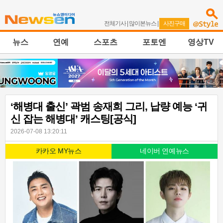
전체기사
|
많이본뉴스
|
사진구매
뉴스
연예
스포츠
포토엔
영상TV
‘해병대 출신’ 곽범 송재희 그리, 납량 예능 ‘귀
신 잡는 해병대’ 캐스팅[공식]
2026-07-08 13:20:11
카카오 MY뉴스
네이버 연예뉴스