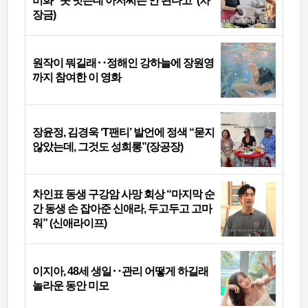
비화 “옷 벗는데 아저씨는 안 된다고”(차
장금)
원작이 뭐길래‥정해인 강하늘에 장원영
까지 참여한 이 영화
장윤정, 김경욱 ‘T팬티’ 발언에 정색 “묻지
않았는데, 그것도 성희롱”(장공장)
차인표 동생 구강암 사망 회상 “마지막 순
간 동생 손 잡아준 신애라, 두고두고 고마
워” (신애라이프)
이지아, 48세 생일‥관리 어떻게 하길래
놀라운 동안 미모