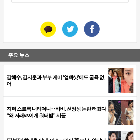
주요 뉴스
김혜수, 김지훈과 부부 케미 ‘얼빡샷’에도 굴욕 없
어
지퍼 스르륵 내리더니‥비비, 선정성 논란 터졌다
“왜 저래vs이게 워터밤” 시끌