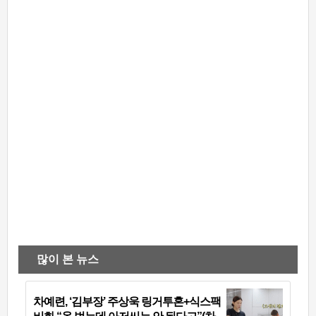
많이 본 뉴스
차예련, ‘김부장’ 주상욱 링거투혼+식스팩