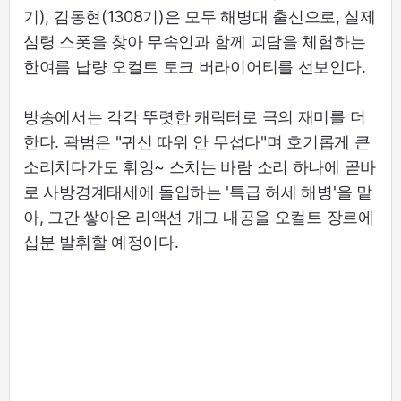
기), 김동현(1308기)은 모두 해병대 출신으로, 실제
심령 스폿을 찾아 무속인과 함께 괴담을 체험하는
한여름 납량 오컬트 토크 버라이어티를 선보인다.
방송에서는 각각 뚜렷한 캐릭터로 극의 재미를 더
한다. 곽범은 "귀신 따위 안 무섭다"며 호기롭게 큰
소리치다가도 휘잉~ 스치는 바람 소리 하나에 곧바
로 사방경계태세에 돌입하는 '특급 허세 해병'을 맡
아, 그간 쌓아온 리액션 개그 내공을 오컬트 장르에
십분 발휘할 예정이다.