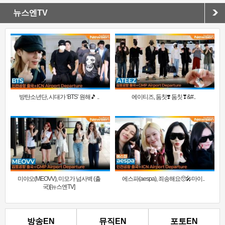
뉴스엔TV
방탄소년단, 시대가 ‘BTS’ 원해🎵 ..
에이티즈, 둠칫❣️ 둠칫❣&#..
미야오(MEOVV), 미모가 넘사벽 (출
에스파(aespa), 죄송해요🥺🎤마이..
국)[뉴스엔TV]
방송EN
뮤직EN
포토EN