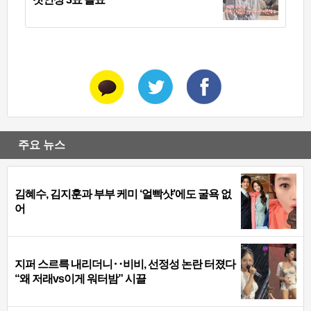
주요 뉴스
김혜수, 김지훈과 부부 케미 ‘얼빡샷’에도 굴욕 없
어
지퍼 스르륵 내리더니‥비비, 선정성 논란 터졌다
“왜 저래vs이게 워터밤” 시끌