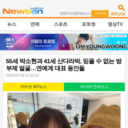
전체기사
|
많이본뉴스
|
사진구매
뉴스
연예
스포츠
포토엔
영상TV
55세 박소현과 41세 산다라박, 믿을 수 없는 방
부제 얼굴…연예계 대표 동안들
2026-07-08 12:35:42
카카오 MY뉴스
네이버 연예뉴스