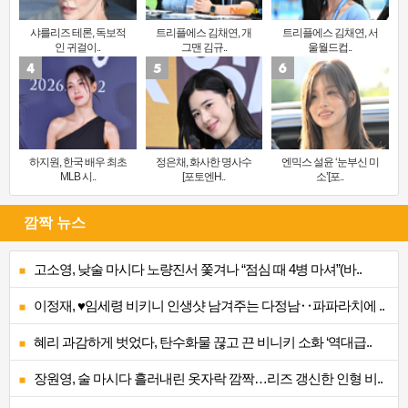
샤를리즈 테론, 독보적
트리플에스 김채연, 개
트리플에스 김채연, 서
인 귀걸이..
그맨 김규..
울월드컵..
하지원, 한국 배우 최초
정은채, 화사한 명사수
엔믹스 설윤 ‘눈부신 미
MLB 시..
[포토엔H..
소’[포..
깜짝 뉴스
고소영, 낮술 마시다 노량진서 쫓겨나 “점심 때 4병 마셔”(바..
이정재, ♥임세령 비키니 인생샷 남겨주는 다정남‥파파라치에 ..
혜리 과감하게 벗었다, 탄수화물 끊고 끈 비니키 소화 ‘역대급..
장원영, 술 마시다 흘러내린 옷자락 깜짝…리즈 갱신한 인형 비..