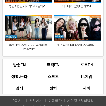
방탄소년단, 시대가 ‘BTS’ 원해🎵 ..
에이티즈, 둠칫❣️ 둠칫❣&#..
미야오(MEOVV), 미모가 넘사벽 (출
에스파(aespa), 죄송해요🥺🎤마이..
국)[뉴스엔TV]
방송EN
뮤직EN
포토EN
생활.문화
스포츠
IT.게임
경제
정치
사회
PC보기
|
전체기사
|
이용약관
|
개인정보처리방침