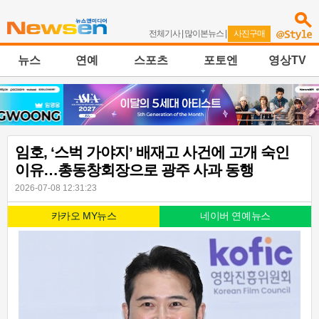
전체기사
|
많이본뉴스
|
사진구매
뉴스
연예
스포츠
포토엔
영상TV
임호, ‘스벅 가야지’ 배재고 사건에 고개 숙인
이유…총동창회장으로 광주 사과 동행
2026-07-08 12:31:23
카카오 MY뉴스
네이버 연예뉴스