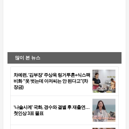
많이 본 뉴스
차예련, ‘김부장’ 주상욱 링거투혼+식스팩
비화 “옷 벗는데 아저씨는 안 된다고”(차
장금)
‘나솔사계’ 국화, 경수와 결별 후 재출연…
첫인상 3표 몰표