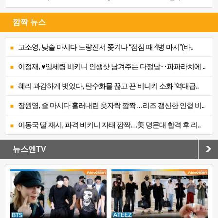
깜짝 뉴스
고소영, 낮술 마시다 노량진서 쫓겨나 “점심 때 4병 마셔”(바..
이정재, ♥임세령 비키니 인생샷 남겨주는 다정남‥파파라치에 ..
혜리 과감하게 벗었다, 탄수화물 끊고 끈 비니키 소화 ‘역대급..
장원영, 술 마시다 흘러내린 옷자락 깜짝…리즈 갱신한 인형 비..
이동국 딸 재시, 파격 비키니 자태 깜짝…美 명문대 합격 후 리..
뉴스엔TV