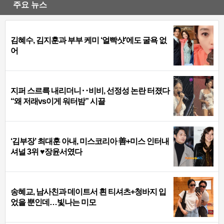
주요 뉴스
김혜수, 김지훈과 부부 케미 ‘얼빡샷’에도 굴욕 없
어
지퍼 스르륵 내리더니‥비비, 선정성 논란 터졌다
“왜 저래vs이게 워터밤” 시끌
‘김부장’ 최대훈 아내, 미스코리아 善+미스 인터내
셔널 3위 ♥장윤서였다
송혜교, 남사친과 데이트서 흰 티셔츠+청바지 입
었을 뿐인데…빛나는 미모