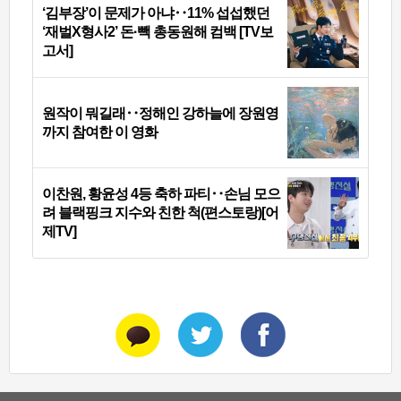
‘김부장’이 문제가 아냐‥11% 섭섭했던
‘재벌X형사2’ 돈·빽 총동원해 컴백 [TV보
고서]
원작이 뭐길래‥정해인 강하늘에 장원영
까지 참여한 이 영화
이찬원, 황윤성 4등 축하 파티‥손님 모으
려 블랙핑크 지수와 친한 척(편스토랑)[어
제TV]