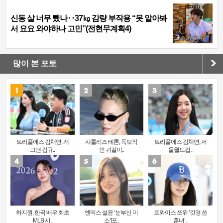
신동 살 너무 뺐나‥37㎏ 감량 부작용 “못 알아봐
서 요요 와야하나 고민”(전현무계획4)
많이 본 포토
트리플에스 김채연, 개
샤를리즈 테론, 독보적
트리플에스 김채연, 서
그맨 김규..
인 귀걸이..
울월드컵..
하지원, 한국 배우 최초
엔믹스 설윤 ‘눈부신 미
트와이스 쯔위 ‘갓경 쓴
MLB 시..
소’[포..
훈녀’..