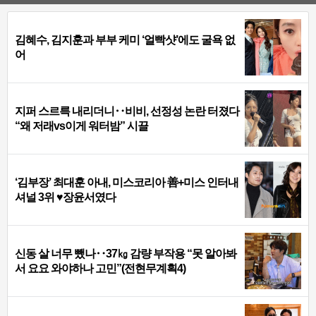
김혜수, 김지훈과 부부 케미 ‘얼빡샷’에도 굴욕 없
어
지퍼 스르륵 내리더니‥비비, 선정성 논란 터졌다
“왜 저래vs이게 워터밤” 시끌
‘김부장’ 최대훈 아내, 미스코리아 善+미스 인터내
셔널 3위 ♥장윤서였다
신동 살 너무 뺐나‥37㎏ 감량 부작용 “못 알아봐
서 요요 와야하나 고민”(전현무계획4)