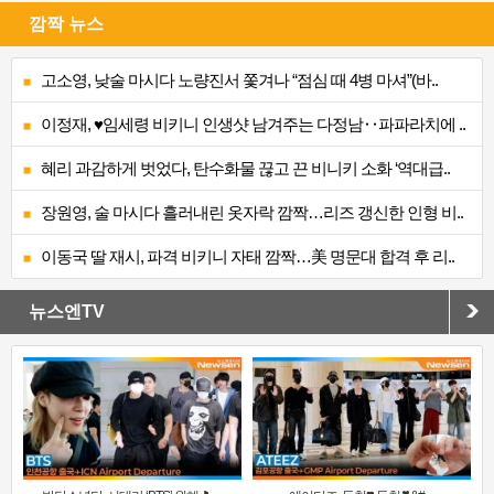
깜짝 뉴스
고소영, 낮술 마시다 노량진서 쫓겨나 “점심 때 4병 마셔”(바..
이정재, ♥임세령 비키니 인생샷 남겨주는 다정남‥파파라치에 ..
혜리 과감하게 벗었다, 탄수화물 끊고 끈 비니키 소화 ‘역대급..
장원영, 술 마시다 흘러내린 옷자락 깜짝…리즈 갱신한 인형 비..
이동국 딸 재시, 파격 비키니 자태 깜짝…美 명문대 합격 후 리..
뉴스엔TV