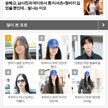
송혜교, 남사친과 데이트서 흰 티셔츠+청바지 입
었을 뿐인데…빛나는 미모
많이 본 포토
엔믹스 설윤 ‘눈부신 미
트와이스 쯔위 ‘갓경 쓴
안효섭 ‘작은 얼굴에 잘
소’[포..
훈녀’..
생김이 ..
트와이스 미나 ‘눈부신
트와이스 쯔위 ‘야구모
트와이스 쯔위 ‘편안한
아름다..
자만 써..
스타일..