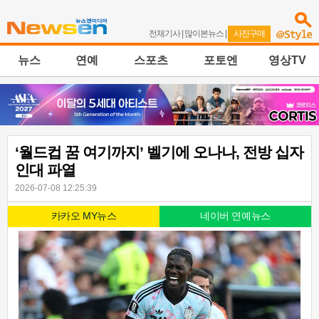
전체기사
|
많이본뉴스
|
사진구매
뉴스
연예
스포츠
포토엔
영상TV
‘월드컵 꿈 여기까지’ 벨기에 오나나, 전방 십자
인대 파열
2026-07-08 12:25:39
카카오 MY뉴스
네이버 연예뉴스