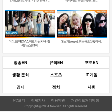
방탄소년단, 시대가 ‘BTS’ 원해🎵 ..
에이티즈, 둠칫❣️ 둠칫❣&#..
미야오(MEOVV), 미모가 넘사벽 (출
에스파(aespa), 죄송해요🥺🎤마이..
국)[뉴스엔TV]
방송EN
뮤직EN
포토EN
생활.문화
스포츠
IT.게임
경제
정치
사회
PC보기
|
전체기사
|
이용약관
|
개인정보처리방침
Copyright ⓒ 2004 Newsen. All rights reserved.