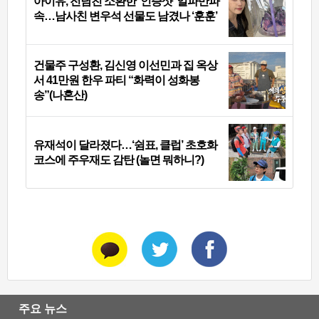
아이유, 전남친 소환한 ‘인증샷’ 일파만파
속…남사친 변우석 선물도 남겼나 ‘훈훈’
건물주 구성환, 김신영 이선민과 집 옥상
서 41만원 한우 파티 “화력이 성화봉
송”(나혼산)
유재석이 달라졌다…‘쉼표, 클럽’ 초호화
코스에 주우재도 감탄 (놀면 뭐하니?)
주요 뉴스