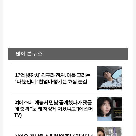
많이 본 뉴스
‘17억 빚잔치’ 김구라 전처, 아들 그리는
“나 뿐인데” 친엄마 챙기는 효심 눈길
여에스더, 예능서 민낯 공개했다가 댓글
에 충격 “눈 왜 저렇게 처졌냐고”(에스더
TV)