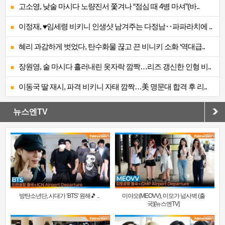
고소영, 낮술 마시다 노량진서 쫓겨나 “점심 때 4병 마셔”(바..
이정재, ♥임세령 비키니 인생샷 남겨주는 다정남‥파파라치에 ..
혜리 과감하게 벗었다, 탄수화물 끊고 끈 비니키 소화 ‘역대급..
장원영, 술 마시다 흘러내린 옷자락 깜짝…리즈 갱신한 인형 비..
이동국 딸 재시, 파격 비키니 자태 깜짝…美 명문대 합격 후 리..
뉴스엔TV
방탄소년단, 시대가 ‘BTS’ 원해🎵 ..
미야오(MEOVV), 미모가 넘사벽 (출
국)[뉴스엔TV]