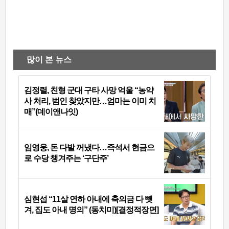
많이 본 뉴스
김정렬, 친형 군대 구타 사망 억울 “농약
사 처리, 범인 찾았지만…엄마는 이미 치
매”(데이앤나잇)
임영웅, 돈 다발 꺼냈다…즉석서 현금으
로 수당 챙겨주는 ‘구단주’
심현섭 “11살 연하 아내에 축의금 다 뺏
겨, 집도 아내 명의” (동치미)[결정적장면]