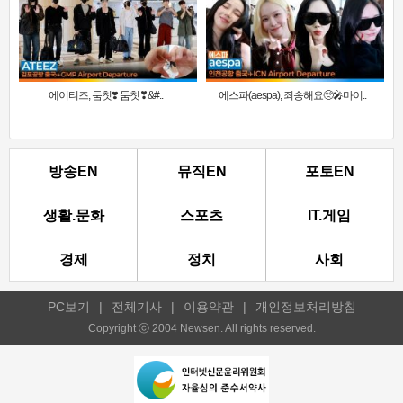
에이티즈, 둠칫❣️ 둠칫❣&#..
에스파(aespa), 죄송해요🥺🎤마이..
방송EN
뮤직EN
포토EN
생활.문화
스포츠
IT.게임
경제
정치
사회
PC보기
|
전체기사
|
이용약관
|
개인정보처리방침
Copyright ⓒ 2004 Newsen. All rights reserved.