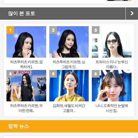
많이 본 포토
하츠투하츠 카르멘, 깜
하츠투하츠 카르멘, 싱
트와이스 미나 ‘눈부신
찍하게 [..
그럽게 인..
아름다..
하츠투하츠 카르멘, 우
김희애, 세월도 비켜간
나나, 도회적인 눈빛에
아한 런웨..
고품격 ..
시선 집..
깜짝 뉴스