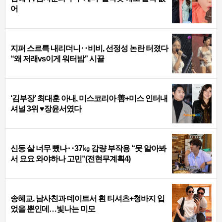
어
지퍼 스르륵 내리더니‥비비, 선정성 논란 터졌다
“왜 저래vs이게 워터밤” 시끌
‘김부장’ 최대훈 아내, 미스코리아 善+미스 인터내
셔널 3위 ♥장윤서였다
신동 살 너무 뺐나‥37㎏ 감량 부작용 “못 알아봐
서 요요 와야하나 고민”(전현무계획4)
송혜교, 남사친과 데이트서 흰 티셔츠+청바지 입
었을 뿐인데…빛나는 미모