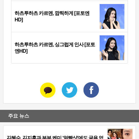
하츠투하츠 카르멘, 깜찍하게 [포토엔
HD]
하츠투하츠 카르멘, 싱그럽게 인사 [포토
엔HD]
주요 뉴스
김혜수, 김지훈과 부부 케미 ‘얼빡샷’에도 굴욕 없