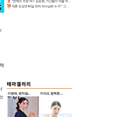
“연예인 걱정 NO” 김승현, 가난팔이 악플 억울할만‥아내+딸과 日 여행
재혼 강성연 ♥2살 연하 의사남편 누구? ‘그알’ 자문의에 훈남 비주얼 초엘리트 스펙 [종합]
3
 책
서
이영애, 변치않...
미야오 깜찍한 ...
는