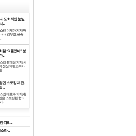
나, 도회적인 눈빛
시...
뉴스엔 이재하 기자]배
나나, 김무열, 윤승
.
희철 “X돌았네” 분
...
뉴스엔 황혜진 기자]서
덕 성신여대 교수가
..
정민 스토킹 재판,
 ...
뉴스엔 배효주 기자]황
민을 스토킹한 혐의
기..
 다리...
라 ...