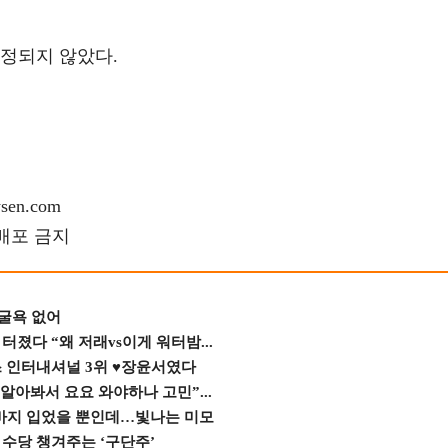
지정되지 않았다.
en.com
재배포 금지
 굴욕 없어
졌다 “왜 저래vs이게 워터밤...
스 인터내셔널 3위 ♥장윤서였다
 알아봐서 요요 와야하나 고민”...
바지 입었을 뿐인데…빛나는 미모
수당 챙겨주는 ‘구단주’