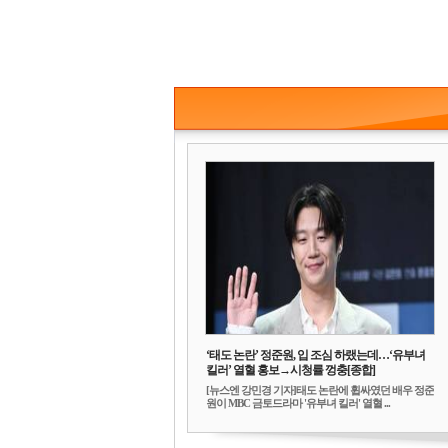
‘태도 논란’ 정준원, 입 조심 하랬는데…‘유부녀
킬러’ 열혈 홍보→시청률 껑충[종합]
[뉴스엔 강민경 기자]태도 논란에 휩싸였던 배우 정준
원이 MBC 금토드라마 '유부녀 킬러' 열혈 ...