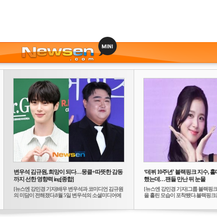
변우석 김규원, 희망이 되다…뭉클+따뜻한 감동
‘데뷔 10주년’ 블랙핑크 지수, 홀
까지 선한 영향력 ing[종합]
했는데…팬들 만난 뒤 눈물
[뉴스엔 강민경 기자]배우 변우석과 코미디언 김규원
[뉴스엔 강민경 기자]그룹 블랙핑크
의 미담이 전해졌다.8월 5일 변우석의 소셜미디어에
을 흘린 모습이 포착됐다.블랙핑크는
는 ...
10...