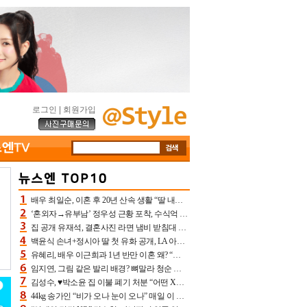
로그인
|
회원가입
배우 최일순, 이혼 후 20년 산속 생활 “딸 내가 버렸다고 원망‥맘 아파”(특종)[어제TV]
‘혼외자→유부남’ 정우성 근황 포착, 수식억 해킹 피해 후배 만났다 “존경하는”
집 공개 유재석, 결혼사진 라면 냄비 받침대 되고 분노‥가족사진도 피해(놀뭐)[어제TV]
백윤식 손녀+정시아 딸 첫 유화 공개, LA 아트쇼→서울국제조각페스타 작가다운 수준급 실력
유혜리, 배우 이근희과 1년 반만 이혼 왜? “식칼 꽂고 의자 던져” 충격 폭로(특종)[어제TV]
임지연, 그림 같은 발리 배경? 뼈말라 청순 비키니 핏에 상대 안 되네
김성수, ♥박소윤 집 이불 폐기 처분 “어떤 X이랑 썼을지 몰라” 질투(신랑수업2)[어제TV]
44kg 송가인 “비가 오나 눈이 오나” 매일 이 운동, 허벅지 근육량 상승+체지방 감소