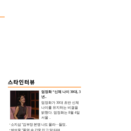
엄정화 “신체 나이 30대, 3
년..
엄정화가 30대 초반 신체
나이를 유지하는 비결을
밝혔다. 엄정화는 8월 4일
서울 ..
소지섭 “김부장 본명 나도 몰라‥들었..
박성웅 “폭염 속 갑옷 입고 말 타며 ..