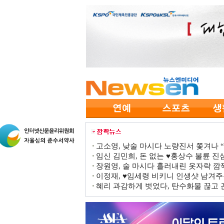
고소영, 낮술 마시다 노량진서 쫓겨나 “점
임신 김민희, 돈 없는 ♥홍상수 불륜 진심
장원영, 술 마시다 흘러내린 옷자락 
이정재, ♥임세령 비키니 인생샷 남겨주
혜리 과감하게 벗었다, 탄수화물 끊고 끈