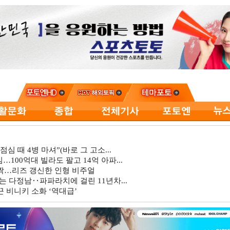
심 때 4병 마셔”(바로 그 고소...
…100억대 빌라도 팔고 14억 아파...
깜짝…리즈 갱신한 인형 비주얼
는 다정남‥파파라치에 걸린 11년차...
 비니키 소화 ‘역대급’