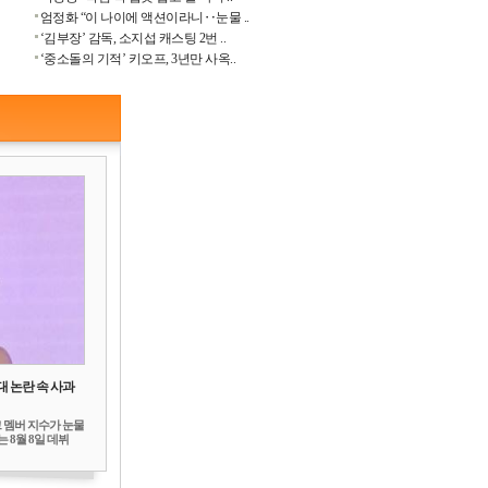
엄정화 “이 나이에 액션이라니‥눈물 ..
‘김부장’ 감독, 소지섭 캐스팅 2번 ..
‘중소돌의 기적’ 키오프, 3년만 사옥..
대 논란 속 사과
 멤버 지수가 눈물
 8월 8일 데뷔