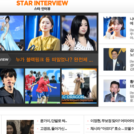
나
에 
[
우 
아, .
김
노한
[
경
갑론
황
11일
[
정
로 
-
윤가이, 단발로 싹...
-
이정현, 무보정 맞아? 어마어마한
-
고경표, 돌아가신 ...
-
채시라 “아프다” 호소→모델 이소