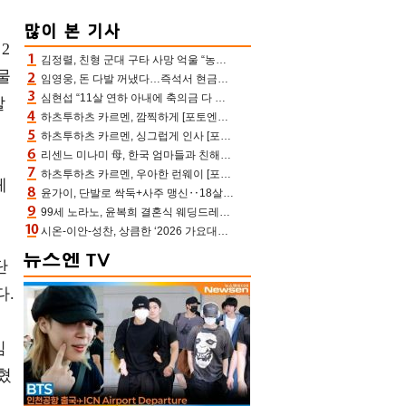
2
김정렬, 친형 군대 구타 사망 억울 “농약사 처리, 범인 찾았지만…엄마는 이미 치매”(데이앤나잇)
물
임영웅, 돈 다발 꺼냈다…즉석서 현금으로 수당 챙겨주는 ‘구단주’
심현섭 “11살 연하 아내에 축의금 다 뺏겨, 집도 아내 명의” (동치미)[결정적장면]
할
하츠투하츠 카르멘, 깜찍하게 [포토엔HD]
하츠투하츠 카르멘, 싱그럽게 인사 [포토엔HD]
리센느 미나미 母, 한국 엄마들과 친해진 비결=BTS “최애 정국 얘기로 통해”(전참시)
하츠투하츠 카르멘, 우아한 런웨이 [포토엔HD]
체
윤가이, 단발로 싹둑+사주 맹신‥18살 연상 ♥장기하 반한 엉뚱·열정 매력(전참시)
99세 노라노, 윤복희 결혼식 웨딩드레스 제작자였다…극찬 세례
시온-이안-성찬, 상큼한 ‘2026 가요대전 썸머’ MC [포토엔HD]
단
다.
심
혔