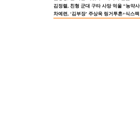
김정렬, 친형 군대 구타 사망 억울 “농약사
차예련, ‘김부장’ 주상욱 링거투혼+식스팩 