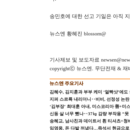
송민호에 대한 선고 기일은 아직 
뉴스엔 황혜진 blossom@
기사제보 및 보도자료 newsen@news
copyrightⓒ 뉴스엔. 무단전재 & 
김혜수, 김지훈과 부부 케미 ‘얼빡샷’에도
지퍼 스르륵 내리더니‥비비, 선정성 논란 터
‘김부장’ 최대훈 아내, 미스코리아 善+미
신동 살 너무 뺐나‥37㎏ 감량 부작용 “못
송혜교, 남사친과 데이트서 흰 티셔츠+청
임영웅, 돈 다발 꺼냈다…즉석서 현금으로 