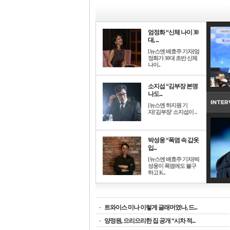
엄정화 “신체 나이 30
대, ...
[뉴스엔 배효주 기자]엄
정화가 30대 초반 신체
나이..
소지섭 “김부장 본명
나도...
[뉴스엔 하지원 기
자]'김부장' 소지섭이 ..
박성웅 “폭염 속 갑옷
입...
[뉴스엔 배효주 기자]박
성웅이 폭염에도 불구
하고 K..
-
트와이스 미나 이렇게 글래머였나, 드...
-
양정원, 으리으리한 집 공개 “시차 적...