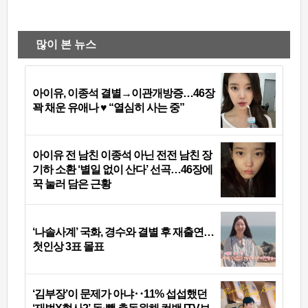
많이 본 뉴스
아이유, 이종석 결별→이관개방증…46장
꽉 채운 유애나 ♥ “열심히 사는 중”
아이유 전 남친 이종석 아닌 전전 남친 장
기하 소환 ‘별일 없이 산다’ 선곡…46장에
꾹 눌러 담은 근황
‘나솔사계’ 국화, 경수와 결별 후 재출연…
첫인상 3표 몰표
‘김부장’이 문제가 아냐‥11% 섭섭했던