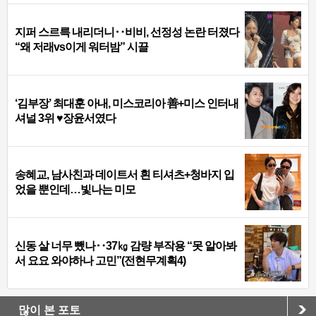
지퍼 스르륵 내리더니‥비비, 선정성 논란 터졌다
“왜 저래vs이게 워터밤” 시끌
‘김부장’ 최대훈 아내, 미스코리아 善+미스 인터내
셔널 3위 ♥장윤서였다
송혜교, 남사친과 데이트서 흰 티셔츠+청바지 입
었을 뿐인데…빛나는 미모
신동 살 너무 뺐나‥37㎏ 감량 부작용 “못 알아봐
서 요요 와야하나 고민”(전현무계획4)
많이 본 포토