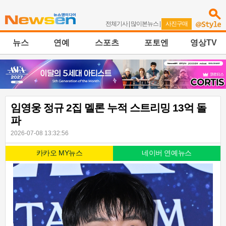
전체기사
|
많이본뉴스
|
사진구매
뉴스
연예
스포츠
포토엔
영상TV
임영웅 정규 2집 멜론 누적 스트리밍 13억 돌
파
2026-07-08 13:32:56
카카오 MY뉴스
네이버 연예뉴스