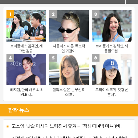
트리플에스 김채연, 개
샤를리즈 테론, 독보적
트리플에스 김채연, 서
그맨 김규..
인 귀걸이..
울월드컵..
하지원, 한국 배우 최초
엔믹스 설윤 ‘눈부신 미
트와이스 쯔위 ‘갓경 쓴
MLB 시..
소’[포..
훈녀’..
깜짝 뉴스
고소영, 낮술 마시다 노량진서 쫓겨나 “점심 때 4병 마셔”(바..