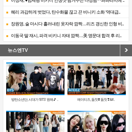
이정재, ♥임세령 비키니 인생샷 남겨주는 다정남‥파파라치에 ..
혜리 과감하게 벗었다, 탄수화물 끊고 끈 비니키 소화 ‘역대급..
장원영, 술 마시다 흘러내린 옷자락 깜짝…리즈 갱신한 인형 비..
이동국 딸 재시, 파격 비키니 자태 깜짝…美 명문대 합격 후 리..
뉴스엔TV
방탄소년단, 시대가 ‘BTS’ 원해🎵 ..
에이티즈, 둠칫❣️ 둠칫❣&#..