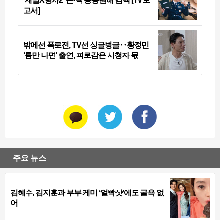
‘재벌X형사2’ 돈·빽 총동원해 컴백 [TV보
고서]
밖에선 폭로전, TV선 싱글벙글‥황정민
‘틈만 나면’ 출연, 피로감은 시청자 몫
주요 뉴스
김혜수, 김지훈과 부부 케미 ‘얼빡샷’에도 굴욕 없
어