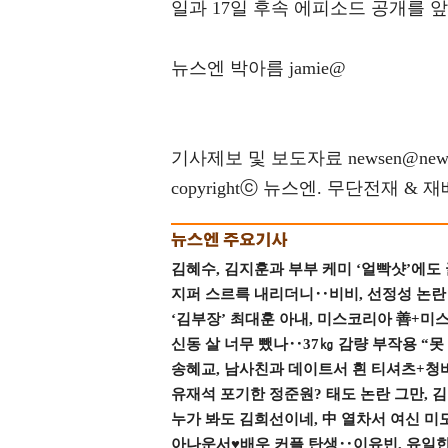
일과 17일 후속 에피소드 공개를 앞
뉴스엔 박아름 jamie@
기사제보 및 보도자료 newsen@news
copyrightⓒ 뉴스엔. 무단전재 & 
김혜수, 김지훈과 부부 케미 ‘얼빡샷’에도
지퍼 스르륵 내리더니‥비비, 선정성 논란 터
‘김부장’ 최대훈 아내, 미스코리아 善+미
신동 살 너무 뺐나‥37㎏ 감량 부작용 “못
송혜교, 남사친과 데이트서 흰 티셔츠+청
유재석 포기한 정준원? 태도 논란 그만, 김현
누가 봐도 김희선이네, 中 열차서 여신 미
아나운서♥배우 커플 탄생‥이유빈, 유일한 최