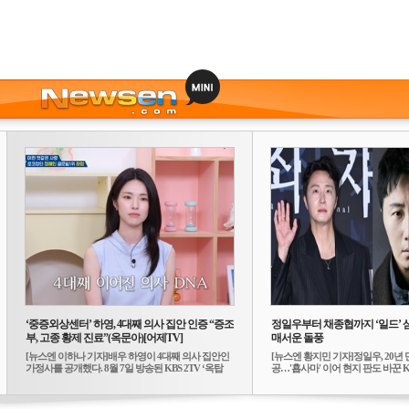
‘중증외상센터’ 하영, 4대째 의사 집안 인증 “증조
정일우부터 채종협까지 ‘일드’ 
부, 고종 황제 진료”(옥문아)[어제TV]
매서운 돌풍
[뉴스엔 이하나 기자]배우 하영이 4대째 의사 집안인
[뉴스엔 황지민 기자]정일우, 20년 
가정사를 공개했다. 8월 7일 방송된 KBS 2TV ‘옥탑
공…'횹사마' 이어 현지 판도 바꾼 K-
방...