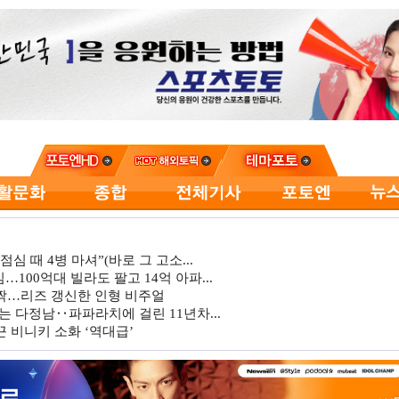
심 때 4병 마셔”(바로 그 고소...
…100억대 빌라도 팔고 14억 아파...
깜짝…리즈 갱신한 인형 비주얼
는 다정남‥파파라치에 걸린 11년차...
 비니키 소화 ‘역대급’