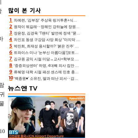
이
장
차예련, ‘김부장’ 주상욱 링거투혼+식스팩 비화 “옷 벗는데 아저씨는 안 된다고”(차장금)
원작이 뭐길래‥정해인 강하늘에 장원영까지 참여한 이 영화
장윤정, 김경욱 ‘T팬티’ 발언에 정색 “묻지 않았는데, 그것도 성희롱”(장공장)
마
차인표 동생 구강암 사망 회상 “마지막 순간 동생 손 잡아준 신애라, 두고두고 고마워” (신애라이프)
박진희, 최재성 용서할까? ‘붉은 진주’ 오늘(7일) 결말 나온다
을
트와이스 미나 ‘눈부신 아름다움’[포토엔HD]
는
김규원 공익 시절 미담→교사+학부모 추가 미담 속출 “휠체어 탄 아이와 산책도”[종합]
‘중증외상센터’ 하영, 4대째 의사 집안 인증 “증조부, 고종 황제 진료”(옥문아)[어제TV]
류혜영 대학 시절 패션 센스에 민호 충격 “레몬색 레깅스에 다리 없는 줄”(나혼산)
‘백종원♥’ 소유진, 딸과 떠난 피서‥감탄만 나오는 수영복 자태
람
 귀
물
10