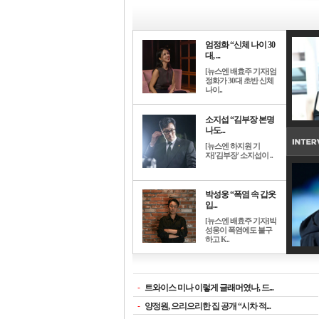
엄정화 “신체 나이 30
대, ...
[뉴스엔 배효주 기자]엄
정화가 30대 초반 신체
나이..
소지섭 “김부장 본명
나도...
[뉴스엔 하지원 기
자]'김부장' 소지섭이 ..
박성웅 “폭염 속 갑옷
입...
[뉴스엔 배효주 기자]박
성웅이 폭염에도 불구
하고 K..
-
트와이스 미나 이렇게 글래머였나, 드...
-
양정원, 으리으리한 집 공개 “시차 적...