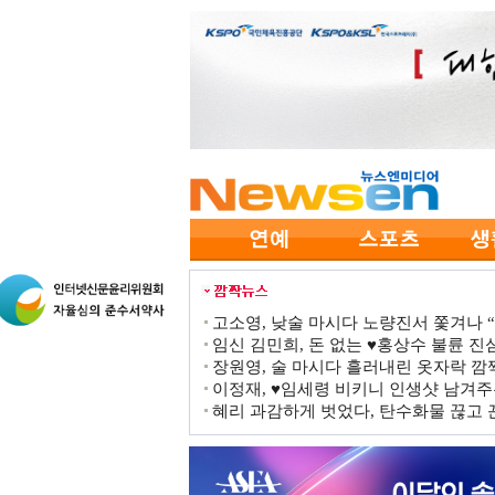
고소영, 낮술 마시다 노량진서 쫓겨나 “점
임신 김민희, 돈 없는 ♥홍상수 불륜 진심
장원영, 술 마시다 흘러내린 옷자락 
이정재, ♥임세령 비키니 인생샷 남겨주
혜리 과감하게 벗었다, 탄수화물 끊고 끈