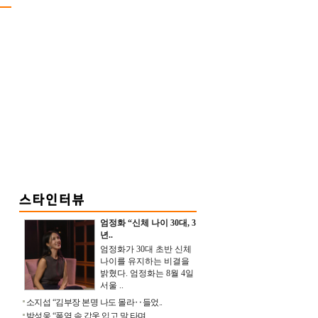
엄정화 “신체 나이 30대, 3
년..
엄정화가 30대 초반 신체
나이를 유지하는 비결을
밝혔다. 엄정화는 8월 4일
서울 ..
소지섭 “김부장 본명 나도 몰라‥들었..
박성웅 “폭염 속 갑옷 입고 말 타며 ..