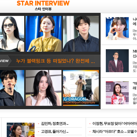
나
에 
[
우 
아, .
M
산서
[
자
도 
“매
래 
[
송
들이
-
김민하, 정호연과 ...
-
이정현, 무보정 맞아? 어마어마한
-
고경표, 돌아가신 ...
-
채시라 “아프다” 호소→모델 이소