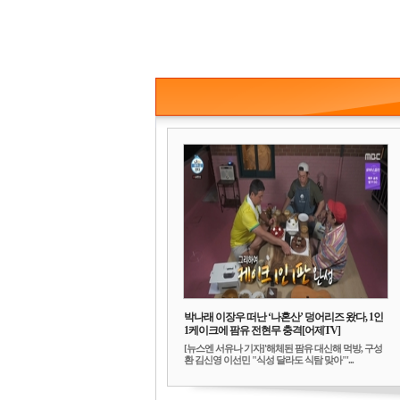
박나래 이장우 떠난 ‘나혼산’ 덩어리즈 왔다, 1인
1케이크에 팜유 전현무 충격[어제TV]
[뉴스엔 서유나 기자]'해체된 팜유 대신해 먹방, 구성
환 김신영 이선민 "식성 달라도 식탐 맞아"'...