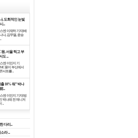
나, 도회적인 눈빛
시...
뉴스엔 이재하 기자]배
나나, 김무열, 윤승
.
C몽, 서울 찍고 부
도 ...
뉴스엔 이민지 기
]MC몽이 부산에서
콘서트를 ..
출 10% 줘” 박나
前...
뉴스엔 이민지 기자]방
인 박나래 전 매니저
 ..
 다리...
라 ...