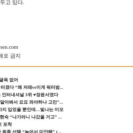
두고 있다.
en.com
재배포 금지
 굴욕 없어
졌다 “왜 저래vs이게 워터밤...
스 인터내셔널 3위 ♥장윤서였다
 알아봐서 요요 와야하나 고민”...
바지 입었을 뿐인데…빛나는 미모
숙 “나가라니 나갔을 거고” ...
모 포착
종 선택 “늦어서 미안해” (...