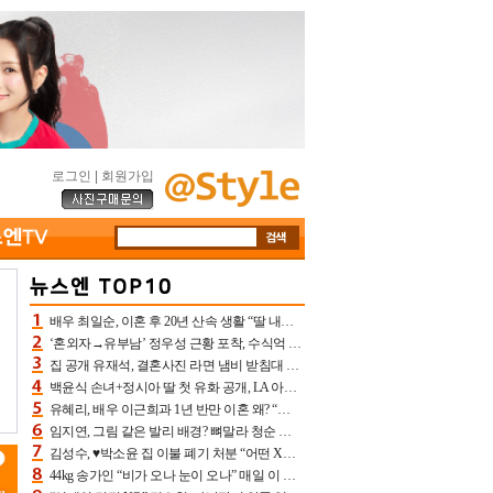
로그인
|
회원가입
배우 최일순, 이혼 후 20년 산속 생활 “딸 내가 버렸다고 원망‥맘 아파”(특종)[어제TV]
‘혼외자→유부남’ 정우성 근황 포착, 수식억 해킹 피해 후배 만났다 “존경하는”
집 공개 유재석, 결혼사진 라면 냄비 받침대 되고 분노‥가족사진도 피해(놀뭐)[어제TV]
백윤식 손녀+정시아 딸 첫 유화 공개, LA 아트쇼→서울국제조각페스타 작가다운 수준급 실력
유혜리, 배우 이근희과 1년 반만 이혼 왜? “식칼 꽂고 의자 던져” 충격 폭로(특종)[어제TV]
임지연, 그림 같은 발리 배경? 뼈말라 청순 비키니 핏에 상대 안 되네
김성수, ♥박소윤 집 이불 폐기 처분 “어떤 X이랑 썼을지 몰라” 질투(신랑수업2)[어제TV]
44kg 송가인 “비가 오나 눈이 오나” 매일 이 운동, 허벅지 근육량 상승+체지방 감소