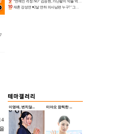
“연예인 걱정 NO” 김승현, 가난팔이 악플 억울할만‥아내+딸과 日 여행
재혼 강성연 ♥2살 연하 의사남편 누구? ‘그알’ 자문의에 훈남 비주얼 초엘리트 스펙 [종합]
7
이영애, 변치않...
미야오 깜찍한 ...
4
응을