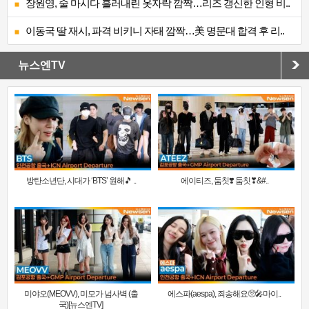
장원영, 술 마시다 흘러내린 옷자락 깜짝…리즈 갱신한 인형 비..
이동국 딸 재시, 파격 비키니 자태 깜짝…美 명문대 합격 후 리..
뉴스엔TV
방탄소년단, 시대가 ‘BTS’ 원해🎵 ..
에이티즈, 둠칫❣️ 둠칫❣&#..
미야오(MEOVV), 미모가 넘사벽 (출
에스파(aespa), 죄송해요🥺🎤마이..
국)[뉴스엔TV]