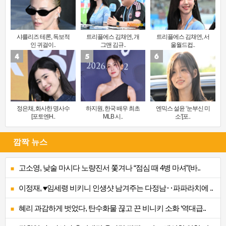
샤를리즈 테론, 독보적
트리플에스 김채연, 개
트리플에스 김채연, 서
인 귀걸이..
그맨 김규..
울월드컵..
정은채, 화사한 명사수
하지원, 한국 배우 최초
엔믹스 설윤 ‘눈부신 미
[포토엔H..
MLB 시..
소’[포..
깜짝 뉴스
고소영, 낮술 마시다 노량진서 쫓겨나 “점심 때 4병 마셔”(바..
이정재, ♥임세령 비키니 인생샷 남겨주는 다정남‥파파라치에 ..
혜리 과감하게 벗었다, 탄수화물 끊고 끈 비니키 소화 ‘역대급..