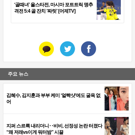
‘골때녀’ 올스타전, 마시마 포트트릭 맹추
격전 5:4 골 잔치 ‘짜릿’ [어제TV]
주요 뉴스
김혜수, 김지훈과 부부 케미 ‘얼빡샷’에도 굴욕 없
어
지퍼 스르륵 내리더니‥비비, 선정성 논란 터졌다
“왜 저래vs이게 워터밤” 시끌