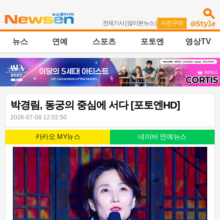
전체기사
|
많이본뉴스
|
사진구매
뉴스
연예
스포츠
포토엔
영상TV
박경림, 동궁의 중심에 서다 [포토엔HD]
2026-07-08 12:02:50
카카오 MY뉴스
네이버 연예뉴스