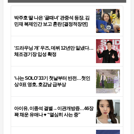
박주호 딸 나은 ‘골때녀’ 관중석 등장, 김
민재 복제인간 보고 혼란 [결정적장면]
‘드라우닝 걔’ 우즈, 데뷔 12년만 일냈다…
체조경기장 입성 확정
‘나는 SOLO’ 33기 첫날부터 반전…첫인
상 0표 영호, 호감남 급부상
아이유, 이종석 결별→이관개방증…46장
꽉 채운 유애나 ♥ “열심히 사는 중”