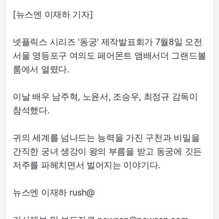
[뉴스엔 이재하 기자]
넷플릭스 시리즈 '동궁' 제작발표회가 7월8일 오전
서울 영등포구 여의도 페어몬트 앰배서더 그랜드볼
룸에서 열렸다.
이날 배우 남주혁, 노윤서, 조승우, 최정규 감독이
참석했다.
귀의 세계를 넘나드는 능력을 가진 구천과 비밀을
간직한 궁녀 생강이 왕의 부름을 받고 동궁에 깃든
저주를 파헤치면서 벌어지는 이야기다.
뉴스엔 이재하 rush@