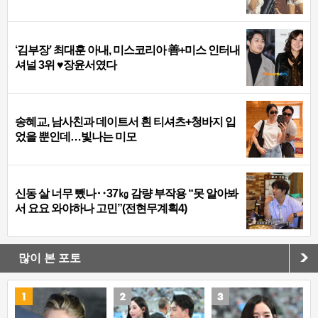
‘김부장’ 최대훈 아내, 미스코리아 善+미스 인터내
셔널 3위 ♥장윤서였다
송혜교, 남사친과 데이트서 흰 티셔츠+청바지 입
었을 뿐인데…빛나는 미모
신동 살 너무 뺐나‥37㎏ 감량 부작용 “못 알아봐
서 요요 와야하나 고민”(전현무계획4)
많이 본 포토