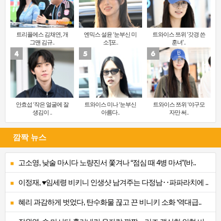
트리플에스 김채연, 개
엔믹스 설윤 ‘눈부신 미
트와이스 쯔위 ‘갓경 쓴
그맨 김규..
소’[포..
훈녀’..
안효섭 ‘작은 얼굴에 잘
트와이스 미나 ‘눈부신
트와이스 쯔위 ‘야구모
생김이 ..
아름다..
자만 써..
깜짝 뉴스
고소영, 낮술 마시다 노량진서 쫓겨나 “점심 때 4병 마셔”(바..
이정재, ♥임세령 비키니 인생샷 남겨주는 다정남‥파파라치에 ..
혜리 과감하게 벗었다, 탄수화물 끊고 끈 비니키 소화 ‘역대급..