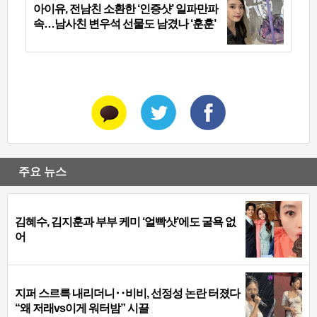
아이유, 전남친 소환한 ‘인증샷’ 일파만파
속…남사친 변우석 선물도 남겼나 ‘훈훈’
주요 뉴스
김혜수, 김지훈과 부부 케미 ‘얼빡샷’에도 굴욕 없
어
지퍼 스르륵 내리더니‥비비, 선정성 논란 터졌다
“왜 저래vs이게 워터밤” 시끌