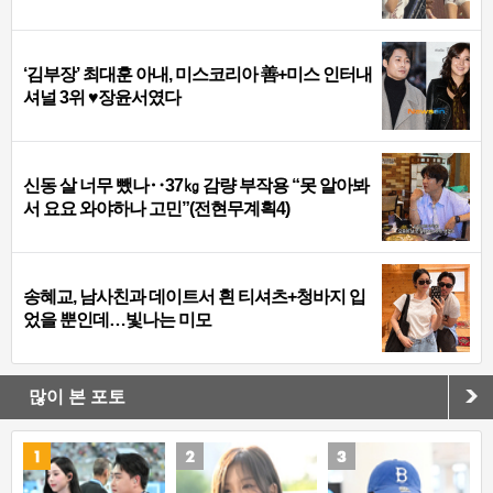
‘김부장’ 최대훈 아내, 미스코리아 善+미스 인터내
셔널 3위 ♥장윤서였다
신동 살 너무 뺐나‥37㎏ 감량 부작용 “못 알아봐
서 요요 와야하나 고민”(전현무계획4)
송혜교, 남사친과 데이트서 흰 티셔츠+청바지 입
었을 뿐인데…빛나는 미모
많이 본 포토