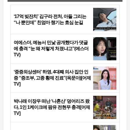
‘17억 빚잔치’ 김구라 전처, 아들 그리는
“나 뿐인데” 친엄마 챙기는 효심 눈길
여에스더, 예능서 민낯 공개했다가 댓글
에 충격 “눈 왜 저렇게 처졌냐고”(에스더
TV)
‘중증외상센터’ 하영, 4대째 의사 집안 인
증 “증조부, 고종 황제 진료”(옥문아)[어제
TV]
박나래 이장우 떠난 ‘나혼산’ 덩어리즈 왔
다, 1인 1케이크에 팜유 전현무 충격[어제
TV]