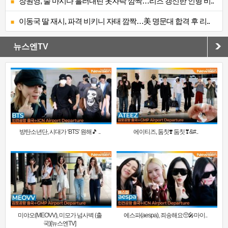
장원영, 술 마시다 흘러내린 옷자락 깜짝…리즈 갱신한 인형 비..
이동국 딸 재시, 파격 비키니 자태 깜짝…美 명문대 합격 후 리..
뉴스엔TV
방탄소년단, 시대가 ‘BTS’ 원해🎵 ..
에이티즈, 둠칫❣️ 둠칫❣&#..
미야오(MEOVV), 미모가 넘사벽 (출
에스파(aespa), 죄송해요🥺🎤마이..
국)[뉴스엔TV]