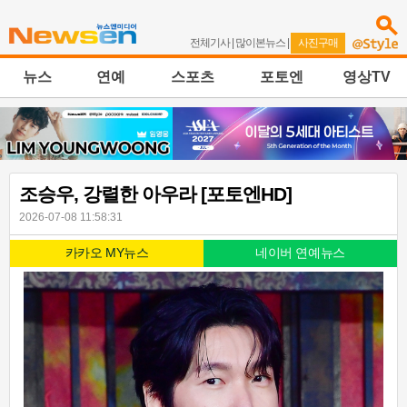
전체기사
|
많이본뉴스
|
사진구매
뉴스
연예
스포츠
포토엔
영상TV
조승우, 강렬한 아우라 [포토엔HD]
2026-07-08 11:58:31
카카오 MY뉴스
네이버 연예뉴스