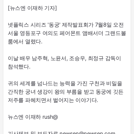
[뉴스엔 이재하 기자]
넷플릭스 시리즈 '동궁' 제작발표회가 7월8일 오전
서울 영등포구 여의도 페어몬트 앰배서더 그랜드볼
룸에서 열렸다.
이날 배우 남주혁, 노윤서, 조승우, 최정규 감독이
참석했다.
귀의 세계를 넘나드는 능력을 가진 구천과 비밀을
간직한 궁녀 생강이 왕의 부름을 받고 동궁에 깃든
저주를 파헤치면서 벌어지는 이야기다.
뉴스엔 이재하 rush@
기사제보 및 보도자료 newsen@newsen.com