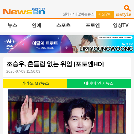
전체기사
|
많이본뉴스
|
사진구매
뉴스
연예
스포츠
포토엔
영상TV
조승우, 흔들림 없는 위엄 [포토엔HD]
2026-07-08 11:56:03
카카오 MY뉴스
네이버 연예뉴스