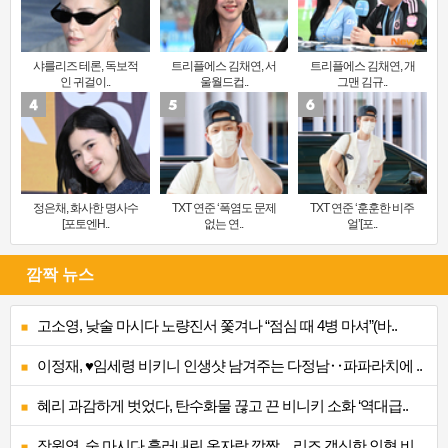
샤를리즈 테론, 독보적
트리플에스 김채연, 서
트리플에스 김채연, 개
인 귀걸이..
울월드컵..
그맨 김규..
정은채, 화사한 명사수
TXT 연준 ‘폭염도 문제
TXT 연준 ‘훈훈한 비주
[포토엔H..
없는 연..
얼’[포..
깜짝 뉴스
고소영, 낮술 마시다 노량진서 쫓겨나 “점심 때 4병 마셔”(바..
이정재, ♥임세령 비키니 인생샷 남겨주는 다정남‥파파라치에 ..
혜리 과감하게 벗었다, 탄수화물 끊고 끈 비니키 소화 ‘역대급..
장원영, 술 마시다 흘러내린 옷자락 깜짝…리즈 갱신한 인형 비..