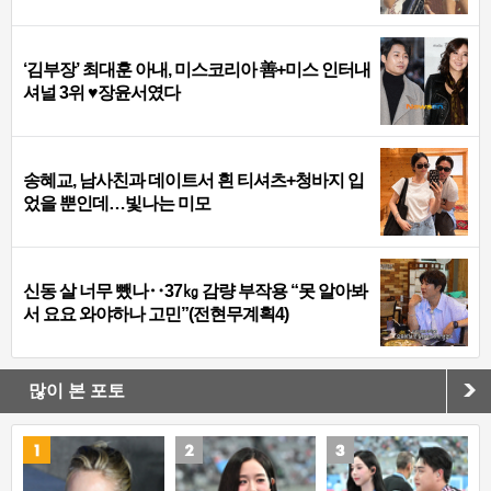
‘김부장’ 최대훈 아내, 미스코리아 善+미스 인터내
셔널 3위 ♥장윤서였다
송혜교, 남사친과 데이트서 흰 티셔츠+청바지 입
었을 뿐인데…빛나는 미모
신동 살 너무 뺐나‥37㎏ 감량 부작용 “못 알아봐
서 요요 와야하나 고민”(전현무계획4)
많이 본 포토