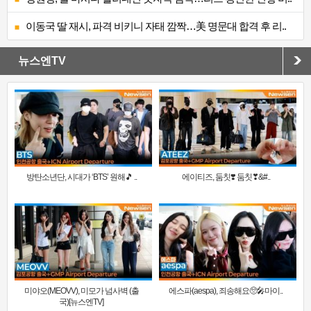
이동국 딸 재시, 파격 비키니 자태 깜짝…美 명문대 합격 후 리..
뉴스엔TV
방탄소년단, 시대가 ‘BTS’ 원해🎵 ..
에이티즈, 둠칫❣️ 둠칫❣&#..
미야오(MEOVV), 미모가 넘사벽 (출
에스파(aespa), 죄송해요🥺🎤마이..
국)[뉴스엔TV]