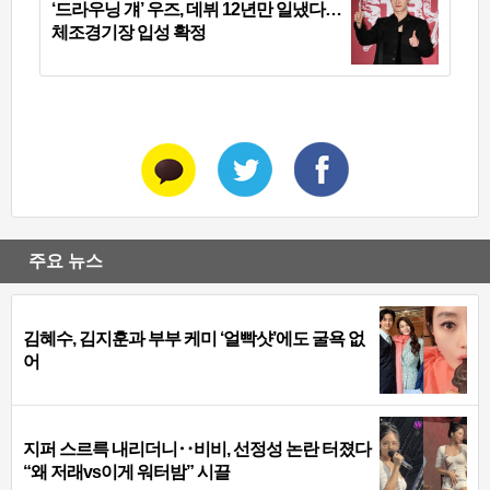
‘드라우닝 걔’ 우즈, 데뷔 12년만 일냈다…
체조경기장 입성 확정
주요 뉴스
김혜수, 김지훈과 부부 케미 ‘얼빡샷’에도 굴욕 없
어
지퍼 스르륵 내리더니‥비비, 선정성 논란 터졌다
“왜 저래vs이게 워터밤” 시끌