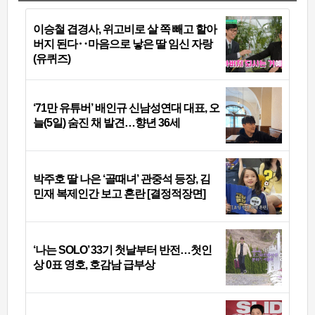
이승철 겹경사, 위고비로 살 쪽 빼고 할아
버지 된다‥마음으로 낳은 딸 임신 자랑
(유퀴즈)
‘71만 유튜버’ 배인규 신남성연대 대표, 오
늘(5일) 숨진 채 발견…향년 36세
박주호 딸 나은 ‘골때녀’ 관중석 등장, 김
민재 복제인간 보고 혼란 [결정적장면]
‘나는 SOLO’ 33기 첫날부터 반전…첫인
상 0표 영호, 호감남 급부상