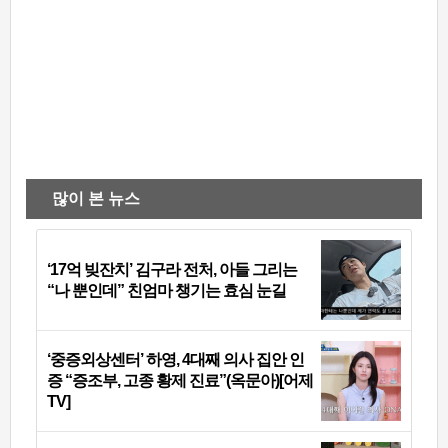
많이 본 뉴스
‘17억 빚잔치’ 김구라 전처, 아들 그리는
“나 뿐인데” 친엄마 챙기는 효심 눈길
‘중증외상센터’ 하영, 4대째 의사 집안 인
증 “증조부, 고종 황제 진료”(옥문아)[어제
TV]