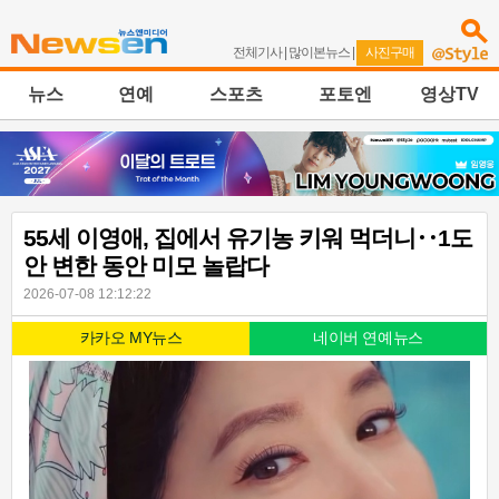
전체기사
|
많이본뉴스
|
사진구매
뉴스
연예
스포츠
포토엔
영상TV
55세 이영애, 집에서 유기농 키워 먹더니‥1도
안 변한 동안 미모 놀랍다
2026-07-08 12:12:22
카카오 MY뉴스
네이버 연예뉴스