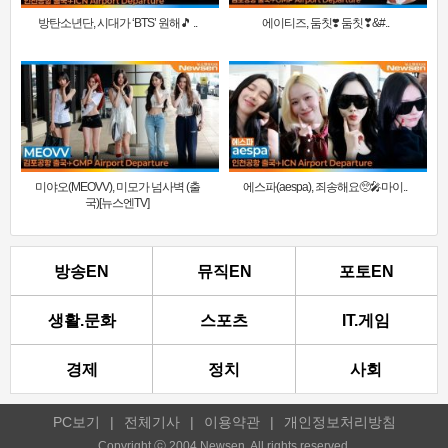
방탄소년단, 시대가 ‘BTS’ 원해🎵 ..
에이티즈, 둠칫❣️ 둠칫❣&#..
미야오(MEOVV), 미모가 넘사벽 (출
에스파(aespa), 죄송해요🥺🎤마이..
국)[뉴스엔TV]
방송EN
뮤직EN
포토EN
생활.문화
스포츠
IT.게임
경제
정치
사회
PC보기
|
전체기사
|
이용약관
|
개인정보처리방침
Copyright ⓒ 2004 Newsen. All rights reserved.