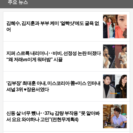
주요 뉴스
김혜수, 김지훈과 부부 케미 ‘얼빡샷’에도 굴욕 없
어
지퍼 스르륵 내리더니‥비비, 선정성 논란 터졌다
“왜 저래vs이게 워터밤” 시끌
‘김부장’ 최대훈 아내, 미스코리아 善+미스 인터내
셔널 3위 ♥장윤서였다
신동 살 너무 뺐나‥37㎏ 감량 부작용 “못 알아봐
서 요요 와야하나 고민”(전현무계획4)