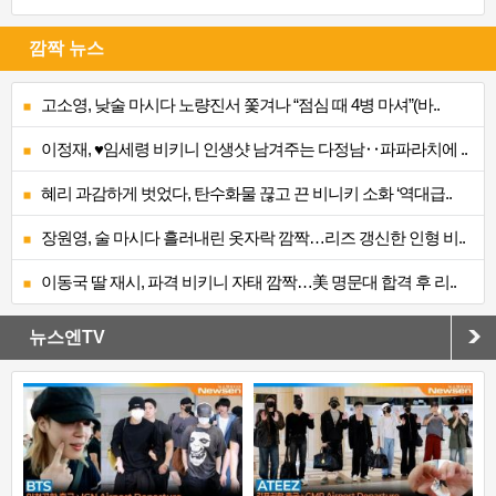
깜짝 뉴스
고소영, 낮술 마시다 노량진서 쫓겨나 “점심 때 4병 마셔”(바..
이정재, ♥임세령 비키니 인생샷 남겨주는 다정남‥파파라치에 ..
혜리 과감하게 벗었다, 탄수화물 끊고 끈 비니키 소화 ‘역대급..
장원영, 술 마시다 흘러내린 옷자락 깜짝…리즈 갱신한 인형 비..
이동국 딸 재시, 파격 비키니 자태 깜짝…美 명문대 합격 후 리..
뉴스엔TV