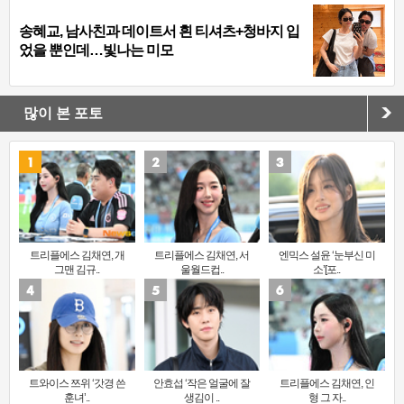
송혜교, 남사친과 데이트서 흰 티셔츠+청바지 입
었을 뿐인데…빛나는 미모
많이 본 포토
트리플에스 김채연, 개
트리플에스 김채연, 서
엔믹스 설윤 ‘눈부신 미
그맨 김규..
울월드컵..
소’[포..
트와이스 쯔위 ‘갓경 쓴
안효섭 ‘작은 얼굴에 잘
트리플에스 김채연, 인
훈녀’..
생김이 ..
형 그 자..