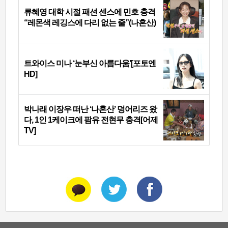
류혜영 대학 시절 패션 센스에 민호 충격
“레몬색 레깅스에 다리 없는 줄”(나혼산)
트와이스 미나 ‘눈부신 아름다움’[포토엔
HD]
박나래 이장우 떠난 ‘나혼산’ 덩어리즈 왔
다, 1인 1케이크에 팜유 전현무 충격[어제
TV]