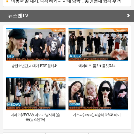
이동국 딸 재시, 파격 비키니 자태 깜짝…美 명문대 합격 후 리..
뉴스엔TV
방탄소년단, 시대가 ‘BTS’ 원해🎵 ..
에이티즈, 둠칫❣️ 둠칫❣&#..
미야오(MEOVV), 미모가 넘사벽 (출
에스파(aespa), 죄송해요🥺🎤마이..
국)[뉴스엔TV]