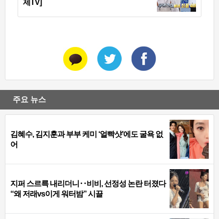
제TV]
주요 뉴스
김혜수, 김지훈과 부부 케미 ‘얼빡샷’에도 굴욕 없
어
지퍼 스르륵 내리더니‥비비, 선정성 논란 터졌다
“왜 저래vs이게 워터밤” 시끌