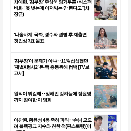
차예련, ‘김부장’ 주상욱 링거투혼+식스팩
비화 “옷 벗는데 아저씨는 안 된다고”(차
장금)
‘나솔사계’ 국화, 경수와 결별 후 재출연…
첫인상 3표 몰표
‘김부장’이 문제가 아냐‥11% 섭섭했던
‘재벌X형사2’ 돈·빽 총동원해 컴백 [TV보
고서]
원작이 뭐길래‥정해인 강하늘에 장원영
까지 참여한 이 영화
이찬원, 황윤성 4등 축하 파티‥손님 모으
려 블랙핑크 지수와 친한 척(편스토랑)[어