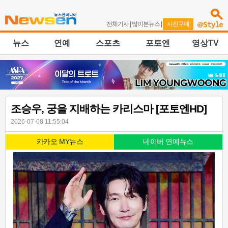
전체기사
|
많이본뉴스
|
사진구매
뉴스
연예
스포츠
포토엔
영상TV
조승우, 궁을 지배하는 카리스마 [포토엔HD]
2026-07-08 11:55:04
카카오 MY뉴스
네이버 연예뉴스