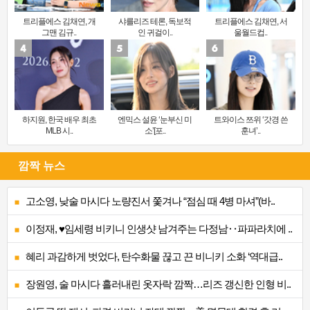
트리플에스 김채연, 개
샤를리즈 테론, 독보적
트리플에스 김채연, 서
그맨 김규..
인 귀걸이..
울월드컵..
하지원, 한국 배우 최초
엔믹스 설윤 ‘눈부신 미
트와이스 쯔위 ‘갓경 쓴
MLB 시..
소’[포..
훈녀’..
깜짝 뉴스
고소영, 낮술 마시다 노량진서 쫓겨나 “점심 때 4병 마셔”(바..
이정재, ♥임세령 비키니 인생샷 남겨주는 다정남‥파파라치에 ..
혜리 과감하게 벗었다, 탄수화물 끊고 끈 비니키 소화 ‘역대급..
장원영, 술 마시다 흘러내린 옷자락 깜짝…리즈 갱신한 인형 비..