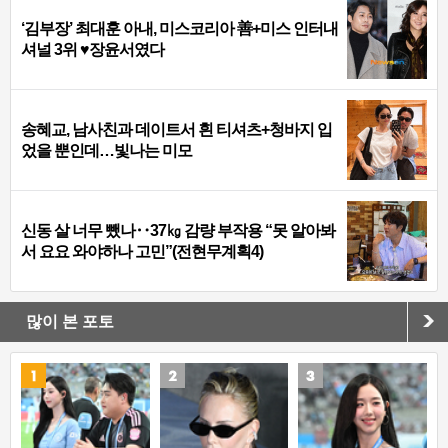
‘김부장’ 최대훈 아내, 미스코리아 善+미스 인터내
셔널 3위 ♥장윤서였다
송혜교, 남사친과 데이트서 흰 티셔츠+청바지 입
었을 뿐인데…빛나는 미모
신동 살 너무 뺐나‥37㎏ 감량 부작용 “못 알아봐
서 요요 와야하나 고민”(전현무계획4)
많이 본 포토