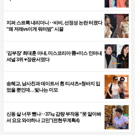
지퍼 스르륵 내리더니‥비비, 선정성 논란 터졌다
“왜 저래vs이게 워터밤” 시끌
‘김부장’ 최대훈 아내, 미스코리아 善+미스 인터내
셔널 3위 ♥장윤서였다
송혜교, 남사친과 데이트서 흰 티셔츠+청바지 입
었을 뿐인데…빛나는 미모
신동 살 너무 뺐나‥37㎏ 감량 부작용 “못 알아봐
서 요요 와야하나 고민”(전현무계획4)