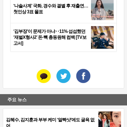
‘나솔사계’ 국화, 경수와 결별 후 재출연…
첫인상 3표 몰표
‘김부장’이 문제가 아냐‥11% 섭섭했던
‘재벌X형사2’ 돈·빽 총동원해 컴백 [TV보
고서]
주요 뉴스
김혜수, 김지훈과 부부 케미 ‘얼빡샷’에도 굴욕 없
어