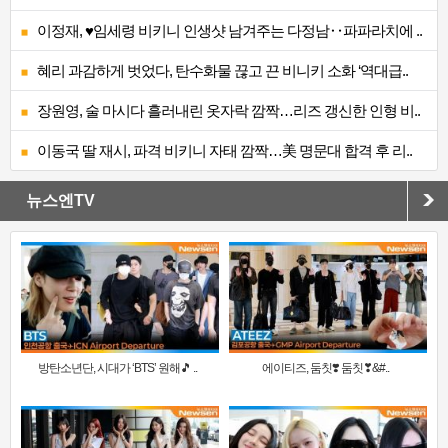
이정재, ♥임세령 비키니 인생샷 남겨주는 다정남‥파파라치에 ..
혜리 과감하게 벗었다, 탄수화물 끊고 끈 비니키 소화 ‘역대급..
장원영, 술 마시다 흘러내린 옷자락 깜짝…리즈 갱신한 인형 비..
이동국 딸 재시, 파격 비키니 자태 깜짝…美 명문대 합격 후 리..
뉴스엔TV
방탄소년단, 시대가 ‘BTS’ 원해🎵 ..
에이티즈, 둠칫❣️ 둠칫❣&#..