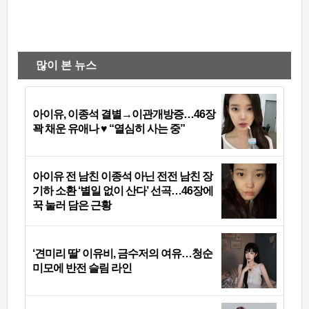
많이 본 뉴스
아이유, 이종석 결별→이관개방증…46장
꽉 채운 유애나 ♥ “열심히 사는 중”
아이유 전 남친 이종석 아닌 전전 남친 장
기하 소환 ‘별일 없이 산다’ 선곡…46장에
꾹 눌러 담은 근황
‘견미리 딸’ 이유비, 금수저의 여유…청순
미모에 반전 슬림 라인