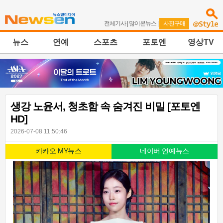
전체기사
|
많이본뉴스
|
사진구매
뉴스
연예
스포츠
포토엔
영상TV
생강 노윤서, 청초함 속 숨겨진 비밀 [포토엔
HD]
2026-07-08 11:50:46
카카오 MY뉴스
네이버 연예뉴스