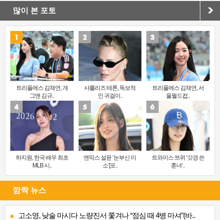
많이 본 포토
트리플에스 김채연, 개
샤를리즈 테론, 독보적
트리플에스 김채연, 서
그맨 김규..
인 귀걸이..
울월드컵..
하지원, 한국 배우 최초
엔믹스 설윤 ‘눈부신 미
트와이스 쯔위 ‘갓경 쓴
MLB 시..
소’[포..
훈녀’..
깜짝 뉴스
고소영, 낮술 마시다 노량진서 쫓겨나 “점심 때 4병 마셔”(바..