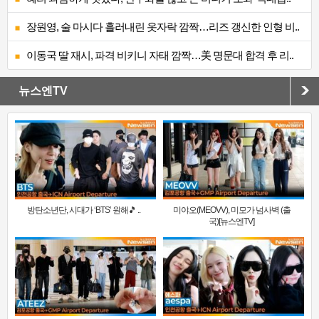
장원영, 술 마시다 흘러내린 옷자락 깜짝…리즈 갱신한 인형 비..
이동국 딸 재시, 파격 비키니 자태 깜짝…美 명문대 합격 후 리..
뉴스엔TV
방탄소년단, 시대가 ‘BTS’ 원해🎵 ..
미야오(MEOVV), 미모가 넘사벽 (출
국)[뉴스엔TV]