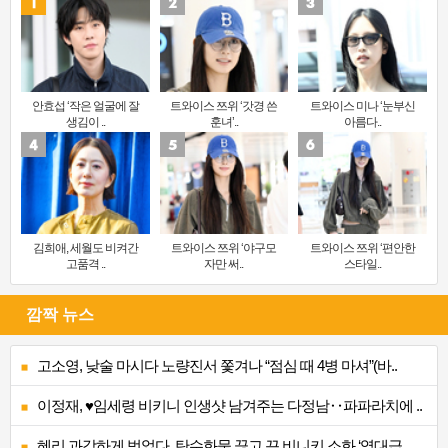
안효섭 ‘작은 얼굴에 잘
트와이스 쯔위 ‘갓경 쓴
트와이스 미나 ‘눈부신
생김이 ..
훈녀’..
아름다..
김희애, 세월도 비켜간
트와이스 쯔위 ‘야구모
트와이스 쯔위 ‘편안한
고품격 ..
자만 써..
스타일..
깜짝 뉴스
고소영, 낮술 마시다 노량진서 쫓겨나 “점심 때 4병 마셔”(바..
이정재, ♥임세령 비키니 인생샷 남겨주는 다정남‥파파라치에 ..
혜리 과감하게 벗었다, 탄수화물 끊고 끈 비니키 소화 ‘역대급..