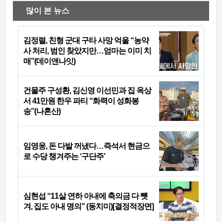
많이 본 뉴스
김정렬, 친형 군대 구타 사망 억울 “농약
사 처리, 범인 찾았지만…엄마는 이미 치
매”(데이앤나잇)
건물주 구성환, 김신영 이선민과 집 옥상
서 41만원 한우 파티 “화력이 성화봉
송”(나혼산)
임영웅, 돈 다발 꺼냈다…즉석서 현금으
로 수당 챙겨주는 ‘구단주’
심현섭 “11살 연하 아내에 축의금 다 뺏
겨, 집도 아내 명의” (동치미)[결정적장면]