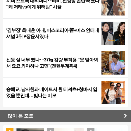
지퍼 스르륵 내리더니‥비비, 선정성 논란 터졌다
“왜 저래vs이게 워터밤” 시끌
‘김부장’ 최대훈 아내, 미스코리아 善+미스 인터내
셔널 3위 ♥장윤서였다
신동 살 너무 뺐나‥37㎏ 감량 부작용 “못 알아봐
서 요요 와야하나 고민”(전현무계획4)
송혜교, 남사친과 데이트서 흰 티셔츠+청바지 입
었을 뿐인데…빛나는 미모
많이 본 포토