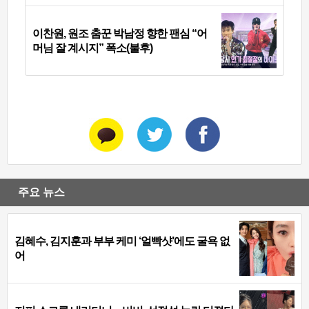
이찬원, 원조 춤꾼 박남정 향한 팬심 “어
머님 잘 계시지” 폭소(불후)
주요 뉴스
김혜수, 김지훈과 부부 케미 ‘얼빡샷’에도 굴욕 없
어