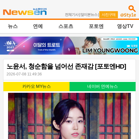
전체기사
|
많이본뉴스
|
사진구매
뉴스
연예
스포츠
포토엔
영상TV
노윤서, 청순함을 넘어선 존재감 [포토엔HD]
2026-07-08 11:49:36
카카오 MY뉴스
네이버 연예뉴스