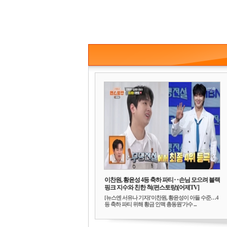
이찬원, 황윤성 4등 축하 파티‥손님 모으려 블랙
핑크 지수와 친한 척(편스토랑)[어제TV]
[뉴스엔 서유나 기자]'이찬원, 황윤성이 아들 수준…4
등 축하 파티 위해 황금 인맥 총동원'가수 ...