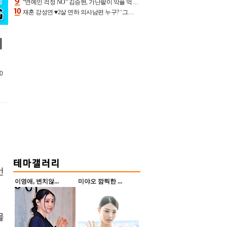
“연예인 걱정 NO” 김승현, 가난팔이 악플 억울할만‥아내+딸과 日 여행
재혼 강성연 ♥2살 연하 의사남편 누구? ‘그알’ 자문의에 훈남 비주얼 초엘리트 스펙 [종합]
이
0
선
이영애, 변치않...
미야오 깜찍한 ...
물