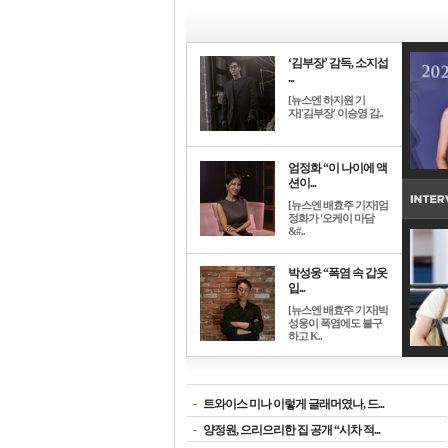
‘김부장’ 감독, 소지섭
...
[뉴스엔 하지원 기
자]'김부장' 이승영 감..
엄정화 “이 나이에 액
션이...
[뉴스엔 배효주 기자]엄
정화가 '오케이 마담
&#..
박성웅 “폭염 속 갑옷
입...
[뉴스엔 배효주 기자]박
성웅이 폭염에도 불구
하고 K..
-
트와이스 미나 이렇게 글래머였나, 드...
-
양정원, 으리으리한 집 공개 “시차 적...