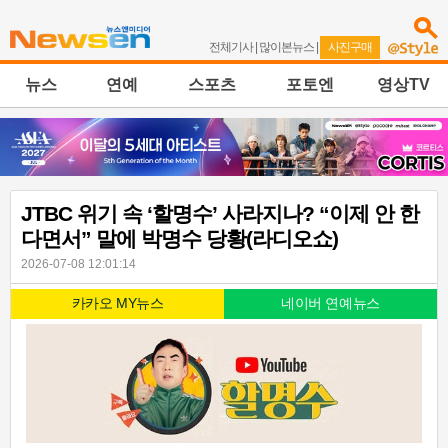
전체기사
|
많이본뉴스
|
사진구매
뉴스
연예
스포츠
포토엔
영상TV
JTBC 위기 속 ‘할명수’ 사라지나? “이제 안 한
다면서” 말에 박명수 당황(라디오쇼)
2026-07-08 12:01:14
카카오 MY뉴스
네이버 연예뉴스