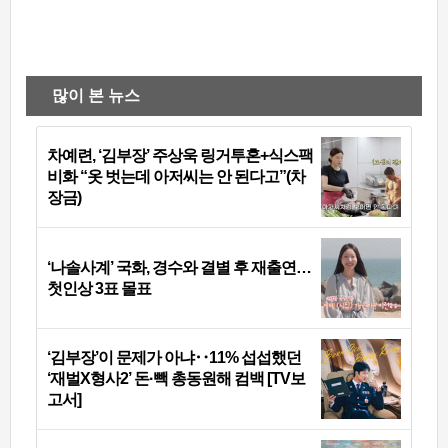
많이 본 뉴스
차예련, ‘김부장’ 주상욱 링거투혼+식스팩
비화 “옷 벗는데 아저씨는 안 된다고”(차
장금)
‘나솔사계’ 국화, 경수와 결별 후 재출연…
첫인상 3표 몰표
‘김부장’이 문제가 아냐‥11% 섭섭했던
‘재벌X형사2’ 돈·빽 총동원해 컴백 [TV보
고서]