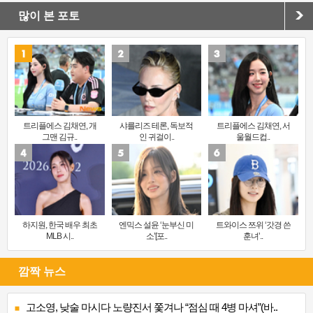
많이 본 포토
트리플에스 김채연, 개
샤를리즈 테론, 독보적
트리플에스 김채연, 서
그맨 김규..
인 귀걸이..
울월드컵..
하지원, 한국 배우 최초
엔믹스 설윤 ‘눈부신 미
트와이스 쯔위 ‘갓경 쓴
MLB 시..
소’[포..
훈녀’..
깜짝 뉴스
고소영, 낮술 마시다 노량진서 쫓겨나 “점심 때 4병 마셔”(바..