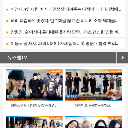
이정재, ♥임세령 비키니 인생샷 남겨주는 다정남‥파파라치에 ..
혜리 과감하게 벗었다, 탄수화물 끊고 끈 비니키 소화 ‘역대급..
장원영, 술 마시다 흘러내린 옷자락 깜짝…리즈 갱신한 인형 비..
이동국 딸 재시, 파격 비키니 자태 깜짝…美 명문대 합격 후 리..
뉴스엔TV
방탄소년단, 시대가 ‘BTS’ 원해🎵 ..
에이티즈, 둠칫❣️ 둠칫❣&#..