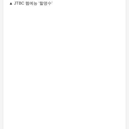
▲ JTBC 웹예능 ‘할명수’