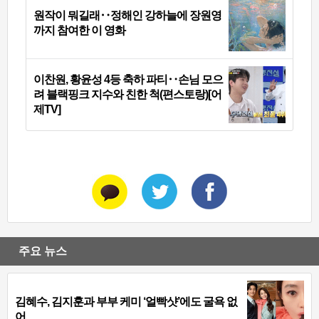
원작이 뭐길래‥정해인 강하늘에 장원영
까지 참여한 이 영화
이찬원, 황윤성 4등 축하 파티‥손님 모으
려 블랙핑크 지수와 친한 척(편스토랑)[어
제TV]
주요 뉴스
김혜수, 김지훈과 부부 케미 ‘얼빡샷’에도 굴욕 없
어