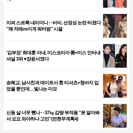
지퍼 스르륵 내리더니‥비비, 선정성 논란 터졌다
“왜 저래vs이게 워터밤” 시끌
‘김부장’ 최대훈 아내, 미스코리아 善+미스 인터내
셔널 3위 ♥장윤서였다
송혜교, 남사친과 데이트서 흰 티셔츠+청바지 입
었을 뿐인데…빛나는 미모
신동 살 너무 뺐나‥37㎏ 감량 부작용 “못 알아봐
서 요요 와야하나 고민”(전현무계획4)